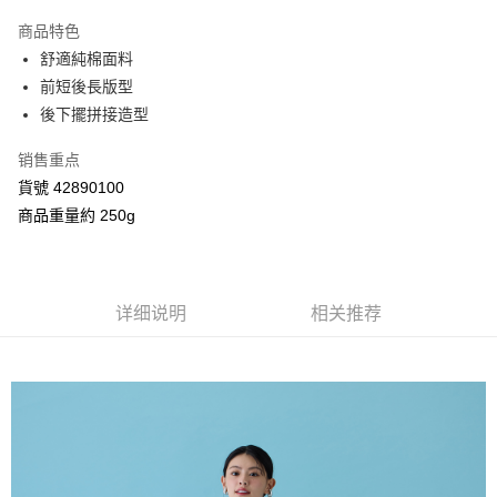
3期 0利率，每期
NT$560
21家银行
商品特色
合作金库商业银行
第一商业银行
超商取货付款
舒適純棉面料
华南商业银行
彰化商业银行
前短後長版型
LINE Pay
上海商业储蓄银行
台北富邦商业银行
国泰世华商业银行
兆丰国际商业银行
後下擺拼接造型
Apple Pay
台湾中小企业银行
台中商业银行
销售重点
汇丰（台湾）商业银行
华泰商业银行
街口支付
联邦商业银行
远东国际商业银行
貨號 42890100
元大商业银行
永丰商业银行
Google Pay
商品重量約 250g
玉山商业银行
星展（台湾）商业银行
台新国际商业银行
中国信托商业银行
AFTEE先享后付
台湾乐天信用卡公司
相关说明
一、關於 AFTEE先享後付
详细说明
相关推荐
ATM付款
1. 於付款方式選擇AFTEE先享後付，將跳出AFTEE先享後付手機驗證視
窗。
2. 進行簡訊驗證之後，即可完成結帳手續。
运送方式
3. 訂單確認後不需事先繳費，商品會配送至您的指定地址。
4. 下訂完成後，您的手機會收到一封繳費通知簡訊，APP會員則會收到
全家付款取貨
AFTEE APP推播通知。
每笔NT$80，满NT$2,000(含以上)免运费
5. 收到商品當下無需繳費，確認無誤後，請再利用繳費通知簡訊或AFTEE
APP於四大便利商店‧ATM/網銀等方式進行付款。
7-11付款取貨