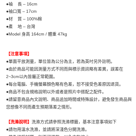
●袖 長 – 16
cm
●袖口寬 – 17cm
●材 質 – 100%棉
●產 地 – 台灣
●Model
身高 164cm / 體重 47kg
【注意事項】
●單面平放測量，單位皆為公分為主，若為英吋另外註明。
●由於商品可能因測量方式不同而與標示資訊略有差異，誤差在
2~3cm以內皆屬正常範圍。
●每台電腦、手機螢幕顏色略有色差，恕不接受色差原因退貨。
●商品不包含規格說明以外或者是照片中搭配之配件。
●請留意商品內文說明、商品追加時間或特殊設計，避免發生商品與
您想像不同而產生預期落差之情形。
【洗滌說明】
洗滌方式請參照洗滌標籤，基本注意事項如下
●請勿用溫水洗滌，並請將深淺色分開洗滌。