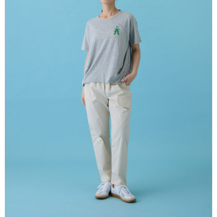
請留意繳費期限為 14 天。唯有下載 AFTEE App 成為 AFTEE 會員者方能享
每笔NT$80，满NT$2,000(含以上)免运费
有最長 45 天內付款之服務。
宅配
繳費期限，為商家向您請款的時間，再加上使用AFTEE可延長的天數所計算
每笔NT$80，满NT$2,000(含以上)免运费
出。使用AFTEE下訂可以延長您收到商品前的繳費天數，但無法保證一定能
夠在期限內收到商品(例如:預購商品或預計到貨時間較長者)。因此無論收到
離島宅配
商品與否，仍需要請您在AFTEE規定的時間內完成繳費。
每笔NT$150，满NT$2,000(含以上)免运费
二、付款限制
1. 初次使用 AFTEE 時，將依認證結果及本公司審查結果，核予每個人不同
順豐港澳宅配/宇迅國際物流
查看运费
之上限額度
2. 結帳金額須大於NT$30
3. 目前僅支援台灣會員
三、聲明條款
「AFTEE先享後付」(下稱本服務)乃由恩沛科技股份有限公司(下稱 AFTEE )
所提供，並由 AFTEE 向您收取款項。因使用本服務所須提供之個人資料(包
含但不限於訂購人姓名、電話，收件人姓名、電話、收件地址)，將交付予
AFTEE 於本服務必要服務範圍內運用。關於 AFTEE 對於個人資料之蒐集、
處理、利用，詳參 AFTEE 官網之『個人資料蒐集、處理及利用告知聲明』
（
https://aftee.tw/privacypolicy/
）。
若款項超過繳費期限，將根據當次的金額加收年利率 16% 的逾期滯納金。
未成年的使用者，請事先徵得法定代理人或監護人之同意方可使用
AFTEE。