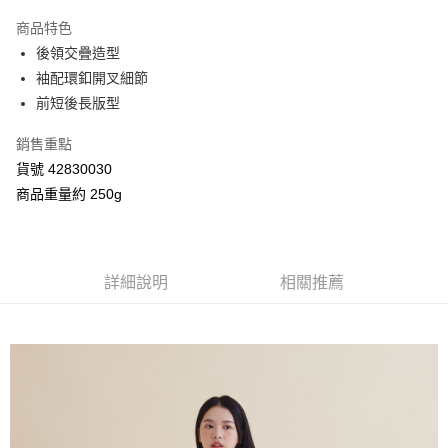
3 期 0 利率 每期
NT$926
21家銀行
商品特色
合作金庫商業銀行
第一商業銀行
超商取貨付款
後領交疊造型
華南商業銀行
彰化商業銀行
袖配環釦開叉細節
LINE Pay
上海商業儲蓄銀行
台北富邦商業銀行
國泰世華商業銀行
兆豐國際商業銀行
前短後長版型
Apple Pay
臺灣中小企業銀行
台中商業銀行
銷售重點
匯豐（台灣）商業銀行
華泰商業銀行
街口支付
聯邦商業銀行
遠東國際商業銀行
貨號 42830030
元大商業銀行
永豐商業銀行
Google Pay
商品重量約 250g
玉山商業銀行
星展（台灣）商業銀行
台新國際商業銀行
中國信託商業銀行
AFTEE先享後付
台灣樂天信用卡公司
相關說明
【關於「AFTEE先享後付」】
詳細說明
相關推薦
ATM付款
AFTEE先享後付是「在收到商品之後才付款」的支付方式。 讓您購物簡單
便利好安心！
１．簡單：不需註冊會員、不需綁卡、不需儲值。
運送方式
２．便利：只要手機號碼，簡訊認證，即可結帳。
３．安心：先確認商品／服務後，再付款。
全家付款取貨
每筆NT$80，滿NT$2,000(含以上)免運費
【「AFTEE先享後付」結帳流程】
１．於結帳方式選擇「AFTEE先享後付」後，將跳轉至「AFTEE先享後付」
7-11付款取貨
結帳頁面，進行簡訊認證並確認金額後，即可完成結帳。