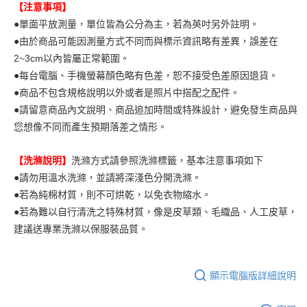
【注意事項】
●單面平放測量，單位皆為公分為主，若為英吋另外註明。
●由於商品可能因測量方式不同而與標示資訊略有差異，誤差在
2~3cm以內皆屬正常範圍。
●每台電腦、手機螢幕顏色略有色差，恕不接受色差原因退貨。
●商品不包含規格說明以外或者是照片中搭配之配件。
●請留意商品內文說明、商品追加時間或特殊設計，避免發生商品與
您想像不同而產生預期落差之情形。
【洗滌說明】
洗滌方式請參照洗滌標籤，基本注意事項如下
●請勿用溫水洗滌，並請將深淺色分開洗滌。
●若為純棉材質，則不可烘乾，以免衣物縮水。
●若為難以自行清洗之特殊材質，像是皮草類、毛織品、人工皮草，
建議送專業洗滌以保服裝品質。
顯示電腦版詳細說明