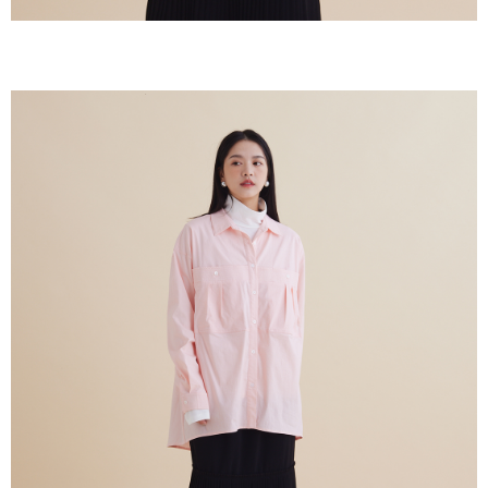
ださい（
https://aftee.tw/privacypolicy/
）。
AFTEEの初回ご利用の際に、審査を通過すれば、最高額がNT$10,000にな
ります。支払い期限を過ぎた場合、その金額に基づいて年利20%の遅延滞
納金が加算されます。未成年の利用者は、事前に法定代理人または後見人
の同意を得ればAFTEEをご利用いただけます。
個人情報の処理、利用について疑問がある、または関連する法律の権利を
行使したい場合は、ネットプロテクションズ
cs_tw@netprotections.co.jp
にご連絡ください。上記に示した個人情報を、必要な購入注文書とあわせ
てAFTEEにご提供いただく、またはAFTEEにあなたの個人情報の収集、処
理、利用を許可することににご同意いただけない場合は、当サービスを選
択しないでください。