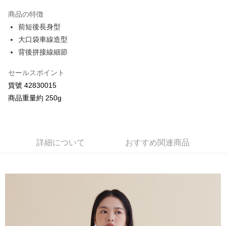
3回払い、金利0、毎回
NT$960
21行の銀行
商品の特徴
合作金庫商業銀行
第一商業銀行
コンビニ店頭代金引換
前短後長身型
華南商業銀行
彰化商業銀行
大口袋車線造型
LINE Pay
上海商業儲蓄銀行
台北富邦商業銀行
国泰世華商業銀行
兆豐國際商業銀行
背後拼接線細節
Apple Pay
台湾中小企業銀行
台中商業銀行
HSBC(台湾)商業銀行
華泰商業銀行
セールスポイント
JKOPAY
聯邦商業銀行
遠東国際商業銀行
貨號 42830015
元大商業銀行
永豐商業銀行
Google Pay
商品重量約 250g
玉山商業銀行
星展(台湾)商業銀行
台新國際商業銀行
中国信託商業銀行
AFTEE代金後払い
台湾楽天クレジットカード会社
説明
一、 AFTEE代金後払いについて
詳細について
おすすめ関連商品
ATM払い
1.お支払い方法でAFTEE代金後払いを選択すると、携帯電話認証ウィンド
ウが表示されます。
2.SMSで認証してお支払い手続を進めてください。
配送方法
3.注文するときのお支払いは不要です。商品はご指定の住所に配送されま
す。
全家付款取貨
4.ご注文が完了すると、携帯に支払い通知のSMSが届きます。アプリ会員
配送毎にNT$80、NT$2,000以上で送料無料
の場合は、AFTEE アプリプッシュ通知が届きます。
5.商品受け取り時のお支払いは不要です。商品を確かめてから、SMSまた
7-11付款取貨
はアプリの通知に従って、4大コンビニ、またはATM/オンラインバンキン