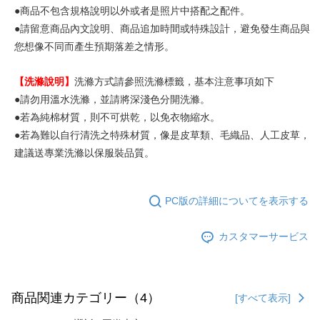
●商品不包含規格說明以外或者是照片中搭配之配件。
●請留意商品內文說明、商品追加時間或特殊設計，避免發生商品與
您想像不同而產生預期落差之情形。
【洗滌說明】
洗滌方式請參照洗滌標籤，基本注意事項如下
●請勿用溫水洗滌，並請將深淺色分開洗滌。
●若為純棉材質，則不可烘乾，以免衣物縮水。
●若為難以自行清洗之特殊材質，像是皮草類、毛織品、人工皮草，
建議送專業洗滌以保服裝品質。
PC版の詳細についてを表示する
カスタマーサービス
商品関連カテゴリー（4）
[すべて表示]