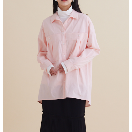
グでお支払いください。
配送毎にNT$80、NT$2,000以上で送料無料
代金納付期限は最短で 14 日以内ですので、ご注意ください。AFTEE アプ
宅配
リをダウンロードして AFTEE 会員になるとお支払い期限を最長 45 日以内
配送毎にNT$80、NT$2,000以上で送料無料
まで延長できます。
離島宅配
お支払期限は、ショップが請求した期日と、AFTEEで延長できる日数をも
とに計算されます。AFTEEで注文すると、商品を受け取るまで支払い期限
配送毎にNT$150、NT$2,000以上で送料無料
を延長できますが、商品を期限内に受け取れない場合があります（例：予
約商品や商品到着日が比較的遅い商品）。そのため、商品到着の有無に関
順豐港澳宅配/宇迅國際物流
送料を確認
わらず、AFTEEで指定された期限内にお支払いください。
二、支払い限度額
1.初回 AFTEEを ご利用の際に、認証結果及び当社の審査の結果に基づ
き、限度額が設定されます。
2.決済金額は最低NT$20です。
3.現在、台湾の会員のみご利用いただけます。
三、利用規約「AFTEE代金後払い」（以下当サービスという）はネットプ
ロテクションズ（以下 AFTEE という）が提供し、AFTEEが代金を徴収し
ます。当サービスご利用の際に提供しなければならない個人情報（注文者
の氏名、電話番号、受取人の氏名、電話番号、受取人住所を含むがこれに
限らない）は、AFTEEに渡され当サービスで必要な範囲内で利用されま
す。AFTEEの個人情報の収集、処理、利用について、詳細はAFTEE公式ホ
ームページの『個人情報の収集、処理及び利用に関する声明』をご参照く