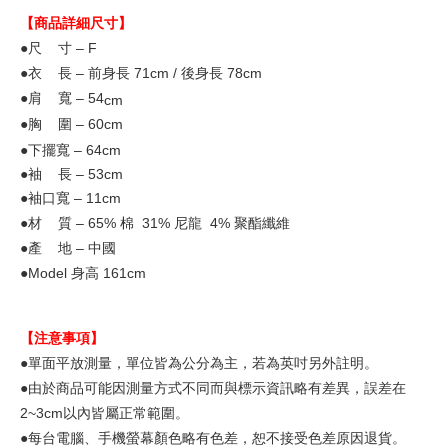
【商品詳細尺寸】
●尺 寸 – F
●衣 長 – 前身長 71
cm / 後身長 78cm
●肩 寬 – 54
cm
●胸 圍 – 60cm
●下擺寬 – 64cm
●袖 長 – 53cm
●袖口寬 – 11cm
●材 質 – 65% 棉 31% 尼龍 4% 聚酯纖維
●產 地 – 中國
●Model
身高 161cm
【注意事項】
●單面平放測量，單位皆為公分為主，若為英吋另外註明。
●由於商品可能因測量方式不同而與標示資訊略有差異，誤差在
2~3cm以內皆屬正常範圍。
●每台電腦、手機螢幕顏色略有色差，恕不接受色差原因退貨。