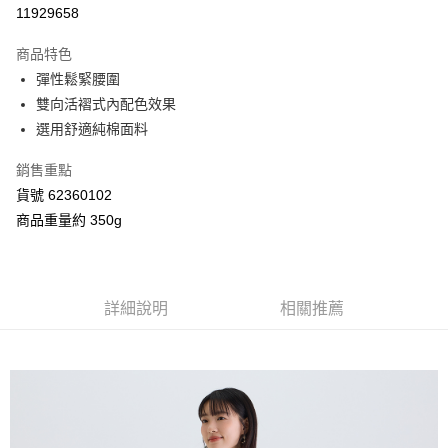
信用卡分期付款
11929658
3 期 0 利率 每期
NT$793
21家銀行
商品特色
合作金庫商業銀行
第一商業銀行
超商取貨付款
彈性鬆緊腰圍
華南商業銀行
彰化商業銀行
雙向活褶式內配色效果
LINE Pay
上海商業儲蓄銀行
台北富邦商業銀行
國泰世華商業銀行
兆豐國際商業銀行
選用舒適純棉面料
Apple Pay
臺灣中小企業銀行
台中商業銀行
銷售重點
匯豐（台灣）商業銀行
華泰商業銀行
街口支付
聯邦商業銀行
遠東國際商業銀行
貨號 62360102
元大商業銀行
永豐商業銀行
Google Pay
商品重量約 350g
玉山商業銀行
星展（台灣）商業銀行
台新國際商業銀行
中國信託商業銀行
AFTEE先享後付
台灣樂天信用卡公司
相關說明
【關於「AFTEE先享後付」】
詳細說明
相關推薦
ATM付款
AFTEE先享後付是「在收到商品之後才付款」的支付方式。 讓您購物簡單
便利好安心！
１．簡單：不需註冊會員、不需綁卡、不需儲值。
運送方式
２．便利：只要手機號碼，簡訊認證，即可結帳。
３．安心：先確認商品／服務後，再付款。
全家付款取貨
每筆NT$80，滿NT$2,000(含以上)免運費
【「AFTEE先享後付」結帳流程】
１．於結帳方式選擇「AFTEE先享後付」後，將跳轉至「AFTEE先享後付」