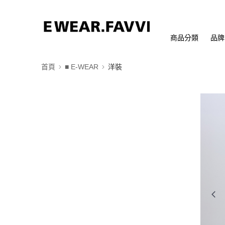
商品分類
品牌
首頁
■ E-WEAR
洋裝