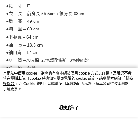
●尺 寸 – F
●衣 長 – 前身長 55.5
cm / 後身長 63cm
●肩 寬 – 49
cm
●胸 圍 – 60 cm
●下擺寬 – 64 cm
●袖 長 – 18.5
cm
●袖口寬 – 17 cm
●材 質 –70%棉 27%聚酯纖維 3%伸縮紗
●產 地 – 台灣
本網站中使用 cookie，欲查詢有關本網站使用 cookie 方式之詳情，及若您不希
●Model
身高 160cm / 體重 45kg
望在電腦上使用 cookie 時應如何變更電腦的 cookie 設定，請參閱本網站「
隱私
權條款
」之 Cookie 聲明。您繼續使用本網站即表示您同意本公司得按本網站使
用條款之 Cookie 聲明使用 cookie。
了解更多 >
【注意事項】
●單面平放測量，單位皆為公分為主，若為英吋另外註明。
我知道了
●由於商品可能因測量方式不同而與標示資訊略有差異，誤差在
2~3cm以內皆屬正常範圍。
●每台電腦、手機螢幕顏色略有色差，恕不接受色差原因退貨。
●商品不包含規格說明以外或者是照片中搭配之配件。