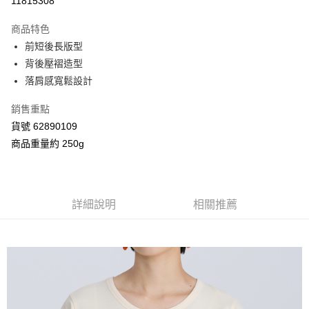
11815308
3 期 0 利率 每期
NT$526
21家銀行
商品特色
合作金庫商業銀行
第一商業銀行
超商取貨付款
前短後長版型
華南商業銀行
彰化商業銀行
背後壓褶造型
LINE Pay
上海商業儲蓄銀行
台北富邦商業銀行
國泰世華商業銀行
兆豐國際商業銀行
落肩感寬鬆設計
Apple Pay
臺灣中小企業銀行
台中商業銀行
銷售重點
匯豐（台灣）商業銀行
華泰商業銀行
街口支付
聯邦商業銀行
遠東國際商業銀行
貨號 62890109
元大商業銀行
永豐商業銀行
Google Pay
商品重量約 250g
玉山商業銀行
星展（台灣）商業銀行
台新國際商業銀行
中國信託商業銀行
AFTEE先享後付
台灣樂天信用卡公司
相關說明
【關於「AFTEE先享後付」】
詳細說明
相關推薦
ATM付款
AFTEE先享後付是「在收到商品之後才付款」的支付方式。 讓您購物簡單
便利好安心！
１．簡單：不需註冊會員、不需綁卡、不需儲值。
運送方式
２．便利：只要手機號碼，簡訊認證，即可結帳。
３．安心：先確認商品／服務後，再付款。
全家付款取貨
每筆NT$80，滿NT$2,000(含以上)免運費
【「AFTEE先享後付」結帳流程】
１．於結帳方式選擇「AFTEE先享後付」後，將跳轉至「AFTEE先享後付」