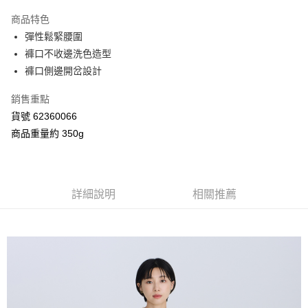
3 期 0 利率 每期
NT$726
21家銀行
商品特色
合作金庫商業銀行
第一商業銀行
超商取貨付款
彈性鬆緊腰圍
華南商業銀行
彰化商業銀行
褲口不收邊洗色造型
LINE Pay
上海商業儲蓄銀行
台北富邦商業銀行
國泰世華商業銀行
兆豐國際商業銀行
褲口側邊開岔設計
Apple Pay
臺灣中小企業銀行
台中商業銀行
銷售重點
匯豐（台灣）商業銀行
華泰商業銀行
街口支付
聯邦商業銀行
遠東國際商業銀行
貨號 62360066
元大商業銀行
永豐商業銀行
Google Pay
商品重量約 350g
玉山商業銀行
星展（台灣）商業銀行
台新國際商業銀行
中國信託商業銀行
AFTEE先享後付
台灣樂天信用卡公司
相關說明
【關於「AFTEE先享後付」】
詳細說明
相關推薦
ATM付款
AFTEE先享後付是「在收到商品之後才付款」的支付方式。 讓您購物簡單
便利好安心！
１．簡單：不需註冊會員、不需綁卡、不需儲值。
運送方式
２．便利：只要手機號碼，簡訊認證，即可結帳。
３．安心：先確認商品／服務後，再付款。
全家付款取貨
每筆NT$80，滿NT$2,000(含以上)免運費
【「AFTEE先享後付」結帳流程】
１．於結帳方式選擇「AFTEE先享後付」後，將跳轉至「AFTEE先享後付」
付款後全家取貨
結帳頁面，進行簡訊認證並確認金額後，即可完成結帳。