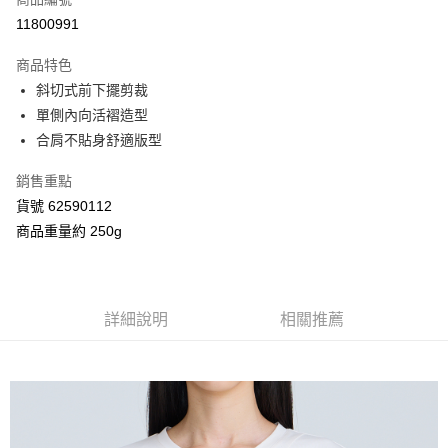
信用卡分期付款
11800991
3 期 0 利率 每期
NT$560
21家銀行
商品特色
合作金庫商業銀行
第一商業銀行
超商取貨付款
斜切式前下擺剪裁
華南商業銀行
彰化商業銀行
單側內向活褶造型
LINE Pay
上海商業儲蓄銀行
台北富邦商業銀行
國泰世華商業銀行
兆豐國際商業銀行
合肩不貼身舒適版型
Apple Pay
臺灣中小企業銀行
台中商業銀行
銷售重點
匯豐（台灣）商業銀行
華泰商業銀行
街口支付
聯邦商業銀行
遠東國際商業銀行
貨號 62590112
元大商業銀行
永豐商業銀行
Google Pay
商品重量約 250g
玉山商業銀行
星展（台灣）商業銀行
台新國際商業銀行
中國信託商業銀行
AFTEE先享後付
台灣樂天信用卡公司
相關說明
【關於「AFTEE先享後付」】
詳細說明
相關推薦
ATM付款
AFTEE先享後付是「在收到商品之後才付款」的支付方式。 讓您購物簡單
便利好安心！
１．簡單：不需註冊會員、不需綁卡、不需儲值。
運送方式
２．便利：只要手機號碼，簡訊認證，即可結帳。
３．安心：先確認商品／服務後，再付款。
全家付款取貨
每筆NT$80，滿NT$2,000(含以上)免運費
【「AFTEE先享後付」結帳流程】