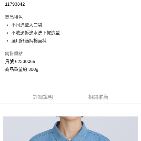
信用卡分期付款
11793842
3 期 0 利率 每期
NT$760
21家銀行
商品特色
合作金庫商業銀行
第一商業銀行
超商取貨付款
不同造型大口袋
華南商業銀行
彰化商業銀行
不收邊拆邊水洗下擺造型
LINE Pay
上海商業儲蓄銀行
台北富邦商業銀行
國泰世華商業銀行
兆豐國際商業銀行
選用舒適純棉面料
Apple Pay
臺灣中小企業銀行
台中商業銀行
銷售重點
匯豐（台灣）商業銀行
華泰商業銀行
街口支付
聯邦商業銀行
遠東國際商業銀行
貨號 62330065
元大商業銀行
永豐商業銀行
Google Pay
商品重量約 300g
玉山商業銀行
星展（台灣）商業銀行
台新國際商業銀行
中國信託商業銀行
AFTEE先享後付
台灣樂天信用卡公司
相關說明
【關於「AFTEE先享後付」】
詳細說明
相關推薦
ATM付款
AFTEE先享後付是「在收到商品之後才付款」的支付方式。 讓您購物簡單
便利好安心！
１．簡單：不需註冊會員、不需綁卡、不需儲值。
運送方式
２．便利：只要手機號碼，簡訊認證，即可結帳。
３．安心：先確認商品／服務後，再付款。
全家付款取貨
每筆NT$80，滿NT$2,000(含以上)免運費
【「AFTEE先享後付」結帳流程】
１．於結帳方式選擇「AFTEE先享後付」後，將跳轉至「AFTEE先享後付」