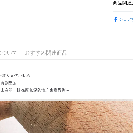
玉山商
商品関連
台新國
AFTEE
台湾楽
◻️yohand
説明
シェア
一、 AF
【 全部商品 A
ATM払い
1.お支払
ドウが表
🛍️ 雜貨&配件
2.SMS
3.注文す
配送方法
⋮⋮ 本週新
す。
について
おすすめ関連商品
4.ご注文
全家付款
員の場合は
配送毎にNT
5.商品受
たはアプリ
付款後全
ングでお
手超人五代小貼紙
配送毎にNT
明有割型的
代金納付期
有上白墨，貼在顏色深的地方也看得到～
プリをダウ
7-11付款
以内まで
配送毎にNT
お支払期限
付款後7-1
もとに計算
期限を延
配送毎にNT
（例：予
の有無に関
宅配