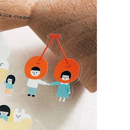
い限度額
$80、NT$2,000以上で送料無料
AFTEEを ご利用の際に、認証結果及び当社の審査の結果に基づ
額が設定されます。
は最低NT$20です。
$150、NT$2,000以上で送料無料
台湾の会員のみご利用いただけます。
配/宇迅國際物流
送料を確認
約「AFTEE代金後払い」（以下当サービスという）はネット
ョンズ（以下 AFTEE という）が提供し、AFTEEが代金を徴収
当サービスご利用の際に提供しなければならない個人情報（注
名、電話番号、受取人の氏名、電話番号、受取人住所を含むが
ない）は、AFTEEに渡され当サービスで必要な範囲内で利用
AFTEEの個人情報の収集、処理、利用について、詳細は
公式ホームページの『個人情報の収集、処理及び利用に関する声
参照ください（
https://aftee.tw/privacypolicy/
）。
の初回ご利用の際に、審査を通過すれば、最高額がNT$10,000に
支払い期限を過ぎた場合、その金額に基づいて年利20%の遅
が加算されます。未成年の利用者は、事前に法定代理人または
意を得ればAFTEEをご利用いただけます。
の処理、利用について疑問がある、または関連する法律の権利
たい場合は、ネットプロテクションズ
rotections.co.jp
にご連絡ください。上記に示した個人情報
購入注文書とあわせてAFTEEにご提供いただく、または