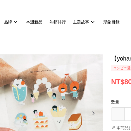
品牌
本週新品
熱銷排行
主題故事
形象目錄
【yoha
コンビニ受け
NT$8
数量
※ 本商品