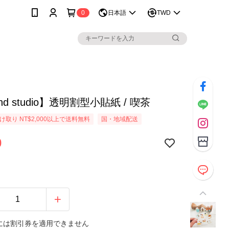
0
日本語
TWD
nd studio】透明割型小貼紙 / 喫茶
取り NT$2,000以上で送料無料
国・地域配送
0
には割引券を適用できません