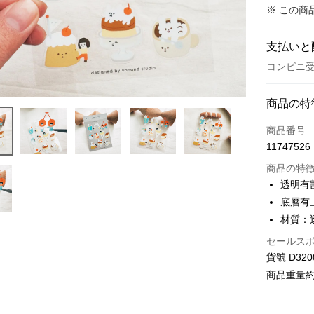
※ この
支払いと
コンビニ受
お支払い
商品の特
クレジット
商品番号
11747526
クレジッ
商品の特
3回払
透明有
合作金
コンビニ
底層有
華南商
材質：
LINE Pay
上海商
セールス
国泰世
Apple Pay
貨號 D320
台湾中
HSBC
商品重量約 
JKOPAY
聯邦商
元大商
Google Pa