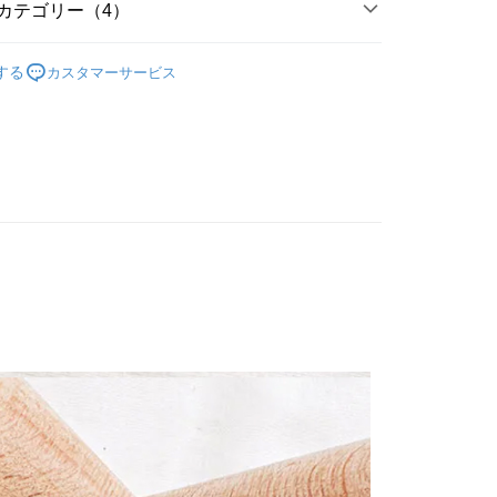
業銀行
星展(台湾)商業銀行
カテゴリー（4）
際商業銀行
中国信託商業銀行
代金後払い
天クレジットカード会社
 studio 右手超人
生活選品
する
カスタマーサービス
TEE代金後払いについて
ll Items 】
い方法でAFTEE代金後払いを選択すると、携帯電話認証ウィン
示されます。
 Others 🛍️
生活選品
で認証してお支払い手続を進めてください。
るときのお支払いは不要です。商品はご指定の住所に配送されま
品 New In
⋮⋮ 4月新品
が完了すると、携帯に支払い通知のSMSが届きます。アプリ会
取貨
、AFTEE アプリプッシュ通知が届きます。
$80、NT$2,000以上で送料無料
け取り時のお支払いは不要です。商品を確かめてから、SMSま
の通知に従って、4大コンビニ、またはATM/オンラインバンキ
家取貨
支払いください。
$80、NT$2,000以上で送料無料
限は最短で 14 日以内ですので、ご注意ください。AFTEE ア
ンロードして AFTEE 会員になるとお支払い期限を最長 45 日
取貨
延長できます。
$80、NT$2,000以上で送料無料
は、ショップが請求した期日と、AFTEEで延長できる日数を
1取貨
されます。AFTEEで注文すると、商品を受け取るまで支払い
長できますが、商品を期限内に受け取れない場合があります
$80、NT$2,000以上で送料無料
約商品や商品到着日が比較的遅い商品）。そのため、商品到着
わらず、AFTEEで指定された期限内にお支払いください。