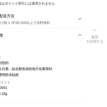
商品はポイント割引には適用されません
配送方法
け取り NT$2,000以上で送料無料
方法
徴
履歴
を削除する
カード1回払い
トカード分割払い
徴
い、金利0、毎回
NT$26
21行の銀行
割型的
庫商業銀行
第一商業銀行
店頭代金引換
上白墨，貼在顏色深的地方也看得到
業銀行
彰化商業銀行
透明防水貼紙
業儲蓄銀行
台北富邦商業銀行
ポイント
華商業銀行
兆豐國際商業銀行
0041
小企業銀行
台中商業銀行
(台湾)商業銀行
華泰商業銀行
10g
業銀行
遠東国際商業銀行
業銀行
永豐商業銀行
y