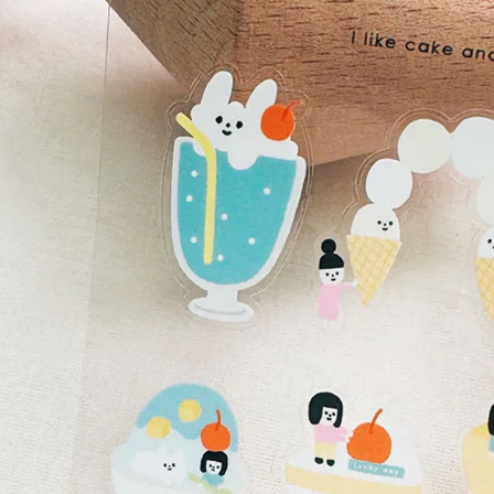
二、支払
配送毎にNT
1.初回 
き、限度
離島宅配
2.決済金額
配送毎にNT
3.現在、
順豐港澳宅
三、利用規
プロテクシ
します。
文者の氏
これに限ら
されます。
AFTEE
明』をご
AFTEE
なります。
延滞納金
後見人の同
個人情報
を行使し
cs_tw@netp
を、必要な