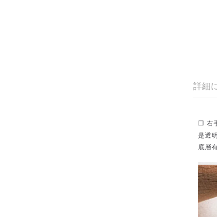
詳細
❒ 右
是透
底層