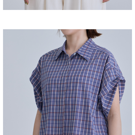
ームページの『個人情報の収集、処理及び利用に関する声明』をご参照く
ださい（
https://aftee.tw/privacypolicy/
）。
AFTEEの初回ご利用の際に、審査を通過すれば、最高額がNT$10,000にな
ります。支払い期限を過ぎた場合、その金額に基づいて年利20%の遅延滞
納金が加算されます。未成年の利用者は、事前に法定代理人または後見人
の同意を得ればAFTEEをご利用いただけます。
個人情報の処理、利用について疑問がある、または関連する法律の権利を
行使したい場合は、ネットプロテクションズ
cs_tw@netprotections.co.jp
にご連絡ください。上記に示した個人情報を、必要な購入注文書とあわせ
てAFTEEにご提供いただく、またはAFTEEにあなたの個人情報の収集、処
理、利用を許可することににご同意いただけない場合は、当サービスを選
択しないでください。