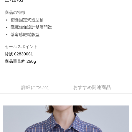
11710703
3回払い、金利0、毎回
NT$893
21行の銀行
商品の特徴
合作金庫商業銀行
第一商業銀行
コンビニ店頭代金引換
褶疊固定式造型袖
華南商業銀行
彰化商業銀行
隱藏鈕釦設計雙層門襟
LINE Pay
上海商業儲蓄銀行
台北富邦商業銀行
国泰世華商業銀行
兆豐國際商業銀行
落肩感輕鬆版型
Apple Pay
台湾中小企業銀行
台中商業銀行
HSBC(台湾)商業銀行
華泰商業銀行
セールスポイント
JKOPAY
聯邦商業銀行
遠東国際商業銀行
貨號 62830061
元大商業銀行
永豐商業銀行
Google Pay
商品重量約 250g
玉山商業銀行
星展(台湾)商業銀行
台新國際商業銀行
中国信託商業銀行
AFTEE代金後払い
台湾楽天クレジットカード会社
説明
一、 AFTEE代金後払いについて
詳細について
おすすめ関連商品
ATM払い
1.お支払い方法でAFTEE代金後払いを選択すると、携帯電話認証ウィンド
ウが表示されます。
2.SMSで認証してお支払い手続を進めてください。
配送方法
3.注文するときのお支払いは不要です。商品はご指定の住所に配送されま
す。
全家付款取貨
4.ご注文が完了すると、携帯に支払い通知のSMSが届きます。アプリ会員
配送毎にNT$80、NT$2,000以上で送料無料
の場合は、AFTEE アプリプッシュ通知が届きます。
5.商品受け取り時のお支払いは不要です。商品を確かめてから、SMSまた
付款後全家取貨