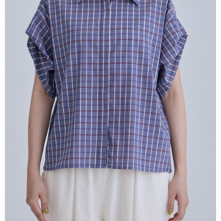
はアプリの通知に従って、4大コンビニ、またはATM/オンラインバンキン
グでお支払いください。
配送毎にNT$80、NT$2,000以上で送料無料
代金納付期限は最短で 14 日以内ですので、ご注意ください。AFTEE アプ
7-11付款取貨
リをダウンロードして AFTEE 会員になるとお支払い期限を最長 45 日以内
配送毎にNT$80、NT$2,000以上で送料無料
まで延長できます。
付款後7-11取貨
お支払期限は、ショップが請求した期日と、AFTEEで延長できる日数をも
とに計算されます。AFTEEで注文すると、商品を受け取るまで支払い期限
配送毎にNT$80、NT$2,000以上で送料無料
を延長できますが、商品を期限内に受け取れない場合があります（例：予
約商品や商品到着日が比較的遅い商品）。そのため、商品到着の有無に関
宅配
わらず、AFTEEで指定された期限内にお支払いください。
配送毎にNT$80、NT$2,000以上で送料無料
二、支払い限度額
離島宅配
1.初回 AFTEEを ご利用の際に、認証結果及び当社の審査の結果に基づ
き、限度額が設定されます。
配送毎にNT$150、NT$2,000以上で送料無料
2.決済金額は最低NT$20です。
3.現在、台湾の会員のみご利用いただけます。
順豐港澳宅配/宇迅國際物流
送料を確認
三、利用規約「AFTEE代金後払い」（以下当サービスという）はネットプ
ロテクションズ（以下 AFTEE という）が提供し、AFTEEが代金を徴収し
ます。当サービスご利用の際に提供しなければならない個人情報（注文者
の氏名、電話番号、受取人の氏名、電話番号、受取人住所を含むがこれに
限らない）は、AFTEEに渡され当サービスで必要な範囲内で利用されま
す。AFTEEの個人情報の収集、処理、利用について、詳細はAFTEE公式ホ