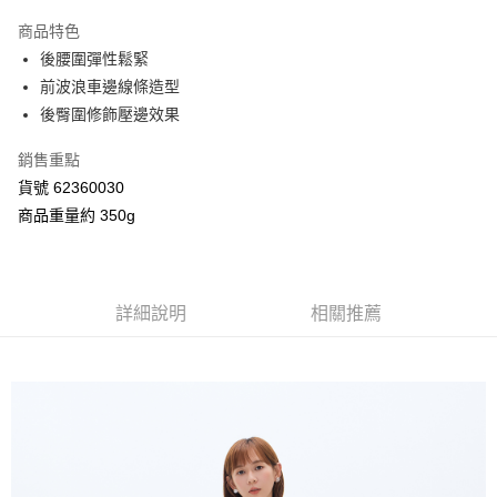
3 期 0 利率 每期
NT$793
21家銀行
商品特色
合作金庫商業銀行
第一商業銀行
超商取貨付款
後腰圍彈性鬆緊
華南商業銀行
彰化商業銀行
前波浪車邊線條造型
LINE Pay
上海商業儲蓄銀行
台北富邦商業銀行
國泰世華商業銀行
兆豐國際商業銀行
後臀圍修飾壓邊效果
Apple Pay
臺灣中小企業銀行
台中商業銀行
銷售重點
匯豐（台灣）商業銀行
華泰商業銀行
街口支付
聯邦商業銀行
遠東國際商業銀行
貨號 62360030
元大商業銀行
永豐商業銀行
Google Pay
商品重量約 350g
玉山商業銀行
星展（台灣）商業銀行
台新國際商業銀行
中國信託商業銀行
AFTEE先享後付
台灣樂天信用卡公司
相關說明
【關於「AFTEE先享後付」】
詳細說明
相關推薦
ATM付款
AFTEE先享後付是「在收到商品之後才付款」的支付方式。 讓您購物簡單
便利好安心！
１．簡單：不需註冊會員、不需綁卡、不需儲值。
運送方式
２．便利：只要手機號碼，簡訊認證，即可結帳。
３．安心：先確認商品／服務後，再付款。
全家付款取貨
每筆NT$80，滿NT$2,000(含以上)免運費
【「AFTEE先享後付」結帳流程】
１．於結帳方式選擇「AFTEE先享後付」後，將跳轉至「AFTEE先享後付」
付款後全家取貨
結帳頁面，進行簡訊認證並確認金額後，即可完成結帳。