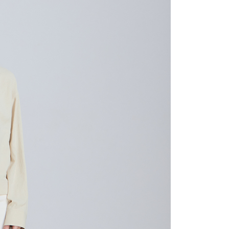
的店家。未經商家同意取消之訂單仍視為有效，需透過AFTEE
繳納相關費用。
0，滿NT$2,000(含以上)免運費
否成功請以「AFTEE先享後付 」之結帳頁面顯示為準，若有關於
功／繳費後需取消欲退款等相關疑問，請聯繫「AFTEE先享後
1取貨
援中心」
https://netprotections.freshdesk.com/support/home
0，滿NT$2,000(含以上)免運費
項】
恩沛科技股份有限公司提供之「AFTEE先享後付」服務完成之
依本服務之必要範圍內提供個人資料，並將交易相關給付款項請
0，滿NT$2,000(含以上)免運費
讓予恩沛科技股份有限公司。
個人資料處理事宜，請瀏覽以下網址：
ee.tw/terms/#terms3
50，滿NT$2,000(含以上)免運費
年的使用者請事先徵得法定代理人或監護人之同意方可使用
E先享後付」，若未經同意申辦者引起之損失，本公司不負相關責
配/宇迅國際物流
查看運費
AFTEE先享後付」時，將依據個別帳號之用戶狀況，依本公司
核予不同之上限額度；若仍有額度不足之情形，本公司將視審查
用戶進行身份認證。
一人註冊多個帳號或使用他人資訊註冊。若發現惡意使用之情
科技股份有限公司將有權停止該用戶之使用額度並採取法律行