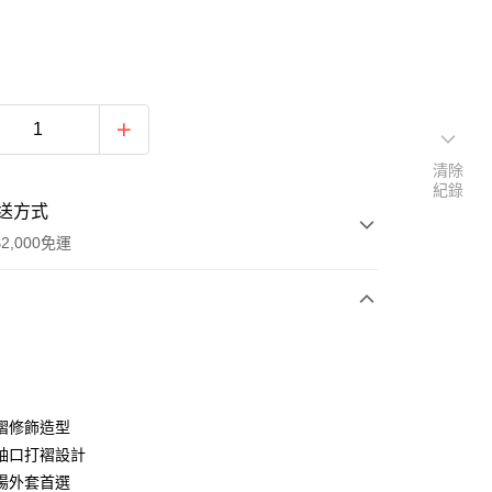
清除
紀錄
送方式
2,000免運
次付款
期付款
0 利率 每期
NT$1,126
21家銀行
褶修飾造型
庫商業銀行
第一商業銀行
袖口打褶設計
付款
業銀行
彰化商業銀行
陽外套首選