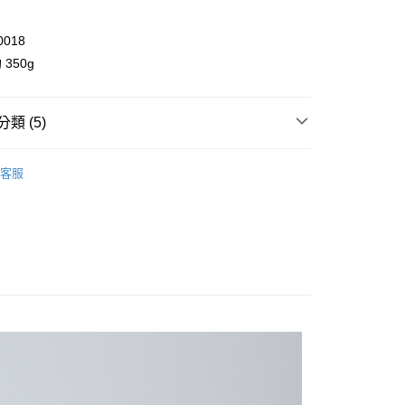
業儲蓄銀行
台北富邦商業銀行
華商業銀行
兆豐國際商業銀行
0018
小企業銀行
台中商業銀行
台灣）商業銀行
華泰商業銀行
350g
業銀行
遠東國際商業銀行
業銀行
永豐商業銀行
y
業銀行
星展（台灣）商業銀行
類 (5)
際商業銀行
中國信託商業銀行
享後付
天信用卡公司
 T 微正式系列
外套 / 大衣
客服
FTEE先享後付」】
ll Items 】
先享後付是「在收到商品之後才付款」的支付方式。 讓您購物簡單
心！
s
外套 / 大衣
：不需註冊會員、不需綁卡、不需儲值。
：只要手機號碼，簡訊認證，即可結帳。
 春/初夏推薦 7 折🛍️
：先確認商品／服務後，再付款。
品 New In
⋮⋮ 4月新品
取貨
EE先享後付」結帳流程】
0，滿NT$2,000(含以上)免運費
方式選擇「AFTEE先享後付」後，將跳轉至「AFTEE先享後
頁面，進行簡訊認證並確認金額後，即可完成結帳。
家取貨
成立數日內，您將收到繳費通知簡訊。
費通知簡訊後14天內，點擊此簡訊中的連結，可透過四大超商
0，滿NT$2,000(含以上)免運費
網路銀行／等多元方式進行付款，方視為交易完成。
：結帳手續完成當下不需立刻繳費，但若您需要取消訂單，請聯
取貨