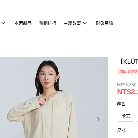
本週新品
熱銷排行
主題故事
形象目錄
【KLÚ
超取滿NT$
NT$3,380
NT$2,
顏色
卡其
尺寸