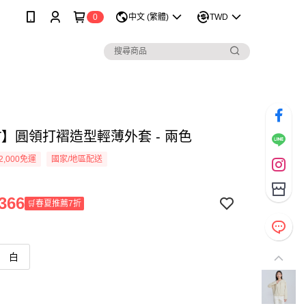
0
中文 (繁體)
TWD
T】圓領打褶造型輕薄外套 - 兩色
2,000免運
國家/地區配送
366
🛒春夏推薦7折
白