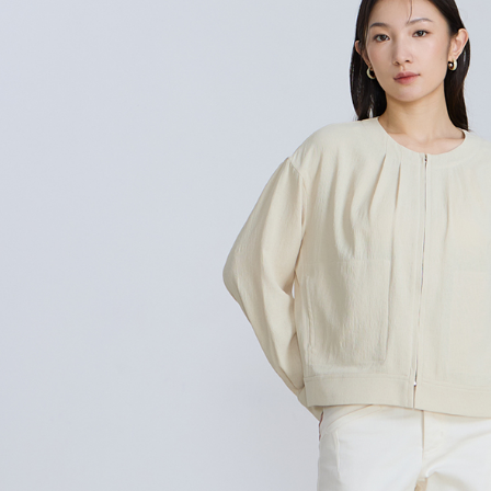
絡購買商品
先享後付
每筆NT$8
※ 交易是
是否繳費成
付款後7-1
付客戶支
每筆NT$8
【注意事
宅配
１．透過由
交易，需
每筆NT$8
求債權轉
２．關於
離島宅配
https://aft
每筆NT$1
３．未成
「AFTE
順豐港澳宅
任。
４．使用「
即時審查
結果請求
５．嚴禁
形，恩沛
動。