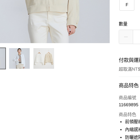
F
數量
付款與運
超取滿NT$
付款方式
商品特色
信用卡一
商品編號
11669895
信用卡分
商品特色
3 期 
前領壓
合作金
內縮感
超商取貨
華南商
防曬遮