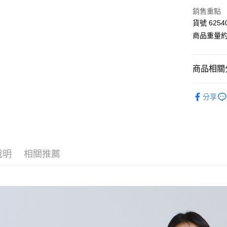
LINE Pay
上海商
銷售重點
國泰世
Apple Pay
貨號 6254
臺灣中
匯豐（
商品重量約 
街口支付
聯邦商
元大商
Google Pa
玉山商
商品相關分
台新國
AFTEE先
台灣樂
■ K L Ú
相關說明
分享
【關於「A
【 全部商品 A
ATM付款
AFTEE
便利好安
衣料品 Top
１．簡單
２．便利
🛍️ 2026
運送方式
３．安心
說明
相關推薦
⋮⋮ 本週新
全家付款
【「AFT
每筆NT$8
１．於結帳
付」結帳
付款後全
２．訂單
３．收到繳
每筆NT$8
／ATM／
※ 請注意
7-11付款