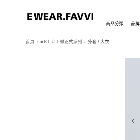
商品分類
品牌
首頁
■ K L Ú T 微正式系列
外套 / 大衣