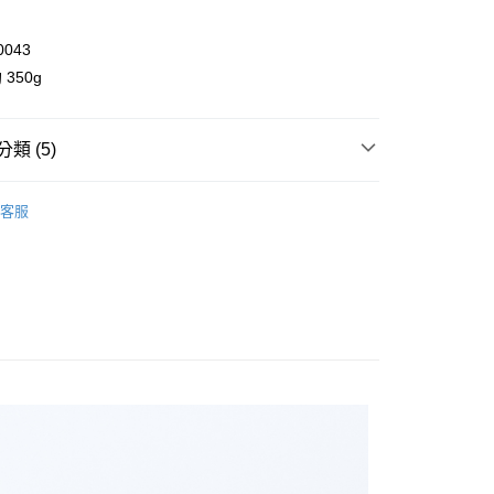
業儲蓄銀行
台北富邦商業銀行
華商業銀行
兆豐國際商業銀行
0043
小企業銀行
台中商業銀行
台灣）商業銀行
華泰商業銀行
350g
業銀行
遠東國際商業銀行
業銀行
永豐商業銀行
y
業銀行
星展（台灣）商業銀行
類 (5)
際商業銀行
中國信託商業銀行
享後付
天信用卡公司
褲裝
客服
FTEE先享後付」】
ll Items 】
先享後付是「在收到商品之後才付款」的支付方式。 讓您購物簡單
心！
toms
褲裝
：不需註冊會員、不需綁卡、不需儲值。
：只要手機號碼，簡訊認證，即可結帳。
 春/初夏推薦 7 折🛍️
：先確認商品／服務後，再付款。
品 New In
⋮⋮ 4月新品
取貨
EE先享後付」結帳流程】
0，滿NT$2,000(含以上)免運費
方式選擇「AFTEE先享後付」後，將跳轉至「AFTEE先享後
頁面，進行簡訊認證並確認金額後，即可完成結帳。
家取貨
成立數日內，您將收到繳費通知簡訊。
費通知簡訊後14天內，點擊此簡訊中的連結，可透過四大超商
0，滿NT$2,000(含以上)免運費
網路銀行／等多元方式進行付款，方視為交易完成。
：結帳手續完成當下不需立刻繳費，但若您需要取消訂單，請聯
取貨