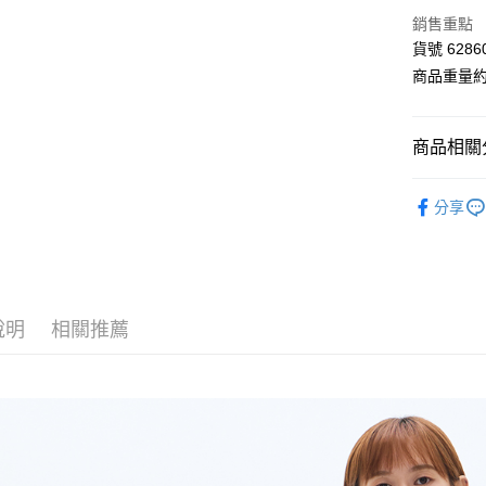
LINE Pay
上海商
銷售重點
國泰世
Apple Pay
貨號 6286
臺灣中
匯豐（
商品重量約 
街口支付
聯邦商
元大商
Google Pa
玉山商
商品相關分
台新國
AFTEE先
台灣樂
■ E-WEAR
相關說明
分享
【關於「A
【 全部商品 A
ATM付款
AFTEE
便利好安
下著類 Bot
１．簡單
２．便利
🛍️ 2026
運送方式
３．安心
說明
相關推薦
⋮⋮ 本週新
全家付款
【「AFT
每筆NT$8
１．於結帳
付」結帳
付款後全
２．訂單
３．收到繳
每筆NT$8
／ATM／
※ 請注意
7-11付款