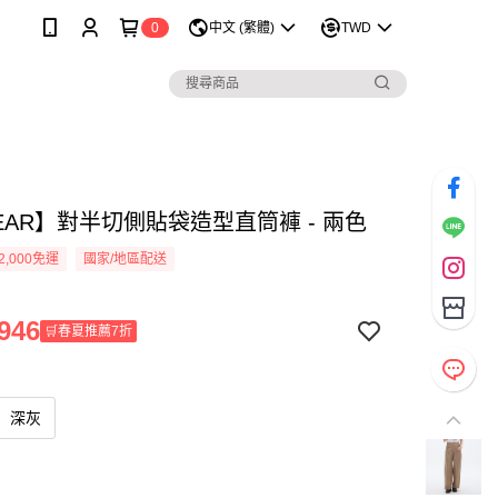
0
中文 (繁體)
TWD
EAR】對半切側貼袋造型直筒褲 - 兩色
2,000免運
國家/地區配送
946
🛒春夏推薦7折
深灰