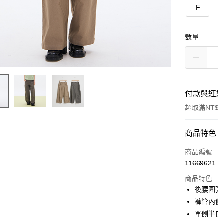
F
數量
付款與運
超取滿NT$
付款方式
商品特色
信用卡一
商品編號
11669621
信用卡分
商品特色
3 期 
後腰圍
合作金
褲管內
超商取貨
華南商
單側半