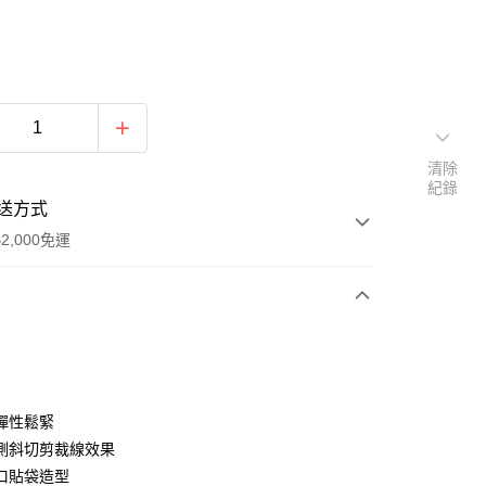
清除
紀錄
送方式
2,000免運
次付款
期付款
0 利率 每期
NT$926
21家銀行
彈性鬆緊
庫商業銀行
第一商業銀行
側斜切剪裁線效果
付款
業銀行
彰化商業銀行
口貼袋造型