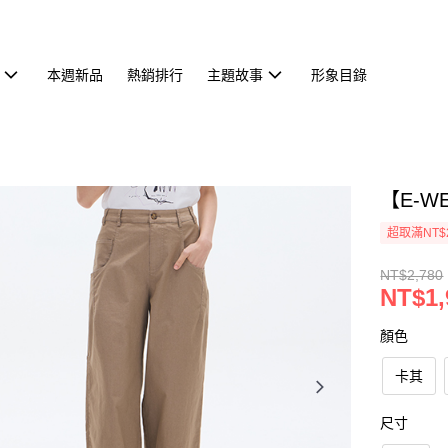
本週新品
熱銷排行
主題故事
形象目錄
【E-W
超取滿NT$
NT$2,780
NT$1,
顏色
卡其
尺寸