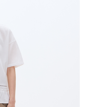
的店家。未經商家同意取消之訂單仍視為有效，需透過AFTEE
繳納相關費用。
0，滿NT$2,000(含以上)免運費
否成功請以「AFTEE先享後付 」之結帳頁面顯示為準，若有關於
功／繳費後需取消欲退款等相關疑問，請聯繫「AFTEE先享後
1取貨
援中心」
https://netprotections.freshdesk.com/support/home
0，滿NT$2,000(含以上)免運費
項】
恩沛科技股份有限公司提供之「AFTEE先享後付」服務完成之
依本服務之必要範圍內提供個人資料，並將交易相關給付款項請
0，滿NT$2,000(含以上)免運費
讓予恩沛科技股份有限公司。
個人資料處理事宜，請瀏覽以下網址：
ee.tw/terms/#terms3
50，滿NT$2,000(含以上)免運費
年的使用者請事先徵得法定代理人或監護人之同意方可使用
E先享後付」，若未經同意申辦者引起之損失，本公司不負相關責
配/宇迅國際物流
查看運費
AFTEE先享後付」時，將依據個別帳號之用戶狀況，依本公司
核予不同之上限額度；若仍有額度不足之情形，本公司將視審查
用戶進行身份認證。
一人註冊多個帳號或使用他人資訊註冊。若發現惡意使用之情
科技股份有限公司將有權停止該用戶之使用額度並採取法律行