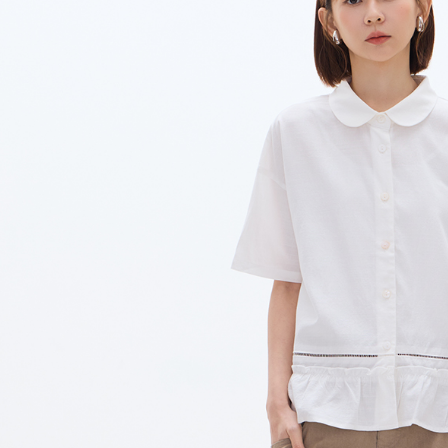
絡購買商品
先享後付
每筆NT$8
※ 交易是
是否繳費成
付款後7-1
付客戶支
每筆NT$8
【注意事
宅配
１．透過由
交易，需
每筆NT$8
求債權轉
２．關於
離島宅配
https://aft
每筆NT$1
３．未成
「AFTE
順豐港澳宅
任。
４．使用「
即時審查
結果請求
５．嚴禁
形，恩沛
動。