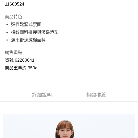
信用卡分期付款
11669524
3 期 0 利率 每期
NT$726
21家銀行
商品特色
合作金庫商業銀行
第一商業銀行
超商取貨付款
彈性鬆緊式腰圍
華南商業銀行
彰化商業銀行
格紋面料拼接與滾邊造型
LINE Pay
上海商業儲蓄銀行
台北富邦商業銀行
國泰世華商業銀行
兆豐國際商業銀行
選用舒適純棉面料
Apple Pay
臺灣中小企業銀行
台中商業銀行
銷售重點
匯豐（台灣）商業銀行
華泰商業銀行
街口支付
聯邦商業銀行
遠東國際商業銀行
貨號 62260041
元大商業銀行
永豐商業銀行
Google Pay
商品重量約 350g
玉山商業銀行
星展（台灣）商業銀行
台新國際商業銀行
中國信託商業銀行
AFTEE先享後付
台灣樂天信用卡公司
相關說明
【關於「AFTEE先享後付」】
詳細說明
相關推薦
ATM付款
AFTEE先享後付是「在收到商品之後才付款」的支付方式。 讓您購物簡單
便利好安心！
１．簡單：不需註冊會員、不需綁卡、不需儲值。
運送方式
２．便利：只要手機號碼，簡訊認證，即可結帳。
３．安心：先確認商品／服務後，再付款。
全家付款取貨
每筆NT$80，滿NT$2,000(含以上)免運費
【「AFTEE先享後付」結帳流程】
１．於結帳方式選擇「AFTEE先享後付」後，將跳轉至「AFTEE先享後付」