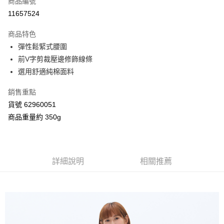
商品編號
信用卡分期付款
11657524
3 期 0 利率 每期
NT$496
21家銀行
商品特色
合作金庫商業銀行
第一商業銀行
超商取貨付款
彈性鬆緊式腰圍
華南商業銀行
彰化商業銀行
前V字剪裁壓邊修飾線條
LINE Pay
上海商業儲蓄銀行
台北富邦商業銀行
國泰世華商業銀行
兆豐國際商業銀行
選用舒適純棉面料
Apple Pay
臺灣中小企業銀行
台中商業銀行
銷售重點
匯豐（台灣）商業銀行
華泰商業銀行
街口支付
聯邦商業銀行
遠東國際商業銀行
貨號 62960051
元大商業銀行
永豐商業銀行
Google Pay
商品重量約 350g
玉山商業銀行
星展（台灣）商業銀行
台新國際商業銀行
中國信託商業銀行
AFTEE先享後付
台灣樂天信用卡公司
相關說明
【關於「AFTEE先享後付」】
詳細說明
相關推薦
ATM付款
AFTEE先享後付是「在收到商品之後才付款」的支付方式。 讓您購物簡單
便利好安心！
１．簡單：不需註冊會員、不需綁卡、不需儲值。
運送方式
２．便利：只要手機號碼，簡訊認證，即可結帳。
３．安心：先確認商品／服務後，再付款。
全家付款取貨
每筆NT$80，滿NT$2,000(含以上)免運費
【「AFTEE先享後付」結帳流程】