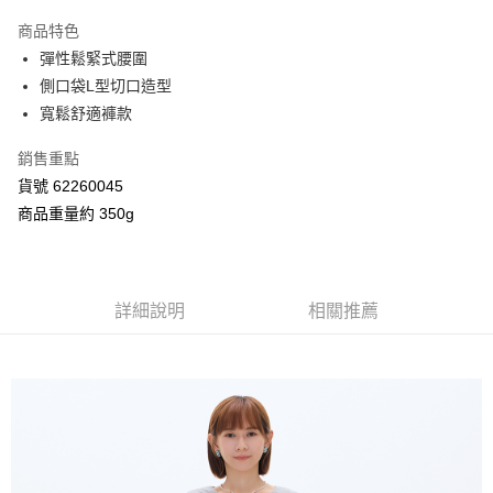
3 期 0 利率 每期
NT$726
21家銀行
商品特色
合作金庫商業銀行
第一商業銀行
超商取貨付款
彈性鬆緊式腰圍
華南商業銀行
彰化商業銀行
側口袋L型切口造型
LINE Pay
上海商業儲蓄銀行
台北富邦商業銀行
國泰世華商業銀行
兆豐國際商業銀行
寬鬆舒適褲款
Apple Pay
臺灣中小企業銀行
台中商業銀行
銷售重點
匯豐（台灣）商業銀行
華泰商業銀行
街口支付
聯邦商業銀行
遠東國際商業銀行
貨號 62260045
元大商業銀行
永豐商業銀行
Google Pay
商品重量約 350g
玉山商業銀行
星展（台灣）商業銀行
台新國際商業銀行
中國信託商業銀行
AFTEE先享後付
台灣樂天信用卡公司
相關說明
【關於「AFTEE先享後付」】
詳細說明
相關推薦
ATM付款
AFTEE先享後付是「在收到商品之後才付款」的支付方式。 讓您購物簡單
便利好安心！
１．簡單：不需註冊會員、不需綁卡、不需儲值。
運送方式
２．便利：只要手機號碼，簡訊認證，即可結帳。
３．安心：先確認商品／服務後，再付款。
全家付款取貨
每筆NT$80，滿NT$2,000(含以上)免運費
【「AFTEE先享後付」結帳流程】
１．於結帳方式選擇「AFTEE先享後付」後，將跳轉至「AFTEE先享後付」
付款後全家取貨
結帳頁面，進行簡訊認證並確認金額後，即可完成結帳。