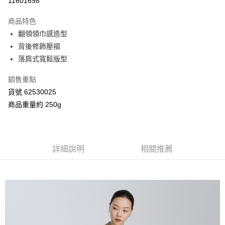
11601698
3 期 0 利率 每期
NT$726
21家銀行
商品特色
合作金庫商業銀行
第一商業銀行
超商取貨付款
翻領領巾感造型
華南商業銀行
彰化商業銀行
背後修飾壓褶
LINE Pay
上海商業儲蓄銀行
台北富邦商業銀行
國泰世華商業銀行
兆豐國際商業銀行
落肩式寬鬆版型
Apple Pay
臺灣中小企業銀行
台中商業銀行
銷售重點
匯豐（台灣）商業銀行
華泰商業銀行
街口支付
聯邦商業銀行
遠東國際商業銀行
貨號 62530025
元大商業銀行
永豐商業銀行
Google Pay
商品重量約 250g
玉山商業銀行
星展（台灣）商業銀行
台新國際商業銀行
中國信託商業銀行
AFTEE先享後付
台灣樂天信用卡公司
相關說明
【關於「AFTEE先享後付」】
詳細說明
相關推薦
ATM付款
AFTEE先享後付是「在收到商品之後才付款」的支付方式。 讓您購物簡單
便利好安心！
１．簡單：不需註冊會員、不需綁卡、不需儲值。
運送方式
２．便利：只要手機號碼，簡訊認證，即可結帳。
３．安心：先確認商品／服務後，再付款。
全家付款取貨
每筆NT$80，滿NT$2,000(含以上)免運費
【「AFTEE先享後付」結帳流程】
１．於結帳方式選擇「AFTEE先享後付」後，將跳轉至「AFTEE先享後付」