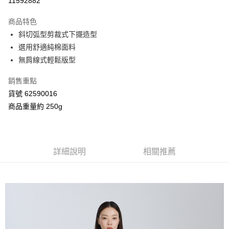
11592882
3 期 0 利率 每期
NT$493
21家銀行
商品特色
合作金庫商業銀行
第一商業銀行
超商取貨付款
斜切弧型剪裁式下擺造型
華南商業銀行
彰化商業銀行
選用舒適純棉面料
LINE Pay
上海商業儲蓄銀行
台北富邦商業銀行
國泰世華商業銀行
兆豐國際商業銀行
無肩線式輕鬆版型
Apple Pay
臺灣中小企業銀行
台中商業銀行
銷售重點
匯豐（台灣）商業銀行
華泰商業銀行
街口支付
聯邦商業銀行
遠東國際商業銀行
貨號 62590016
元大商業銀行
永豐商業銀行
Google Pay
商品重量約 250g
玉山商業銀行
星展（台灣）商業銀行
台新國際商業銀行
中國信託商業銀行
AFTEE先享後付
台灣樂天信用卡公司
相關說明
【關於「AFTEE先享後付」】
詳細說明
相關推薦
ATM付款
AFTEE先享後付是「在收到商品之後才付款」的支付方式。 讓您購物簡單
便利好安心！
１．簡單：不需註冊會員、不需綁卡、不需儲值。
運送方式
２．便利：只要手機號碼，簡訊認證，即可結帳。
３．安心：先確認商品／服務後，再付款。
全家付款取貨
每筆NT$80，滿NT$2,000(含以上)免運費
【「AFTEE先享後付」結帳流程】
１．於結帳方式選擇「AFTEE先享後付」後，將跳轉至「AFTEE先享後付」