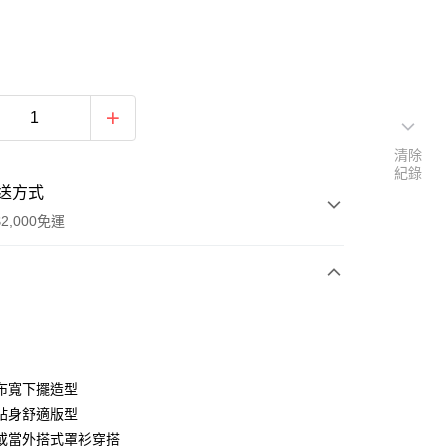
清除
紀錄
送方式
2,000免運
次付款
期付款
0 利率 每期
NT$726
21家銀行
布寬下擺造型
庫商業銀行
第一商業銀行
貼身舒適版型
付款
業銀行
彰化商業銀行
或當外搭式罩衫穿搭