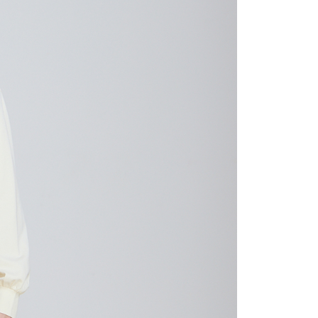
的店家。未經商家同意取消之訂單仍視為有效，需透過AFTEE
繳納相關費用。
0，滿NT$2,000(含以上)免運費
否成功請以「AFTEE先享後付 」之結帳頁面顯示為準，若有關於
功／繳費後需取消欲退款等相關疑問，請聯繫「AFTEE先享後
1取貨
援中心」
https://netprotections.freshdesk.com/support/home
0，滿NT$2,000(含以上)免運費
項】
恩沛科技股份有限公司提供之「AFTEE先享後付」服務完成之
依本服務之必要範圍內提供個人資料，並將交易相關給付款項請
0，滿NT$2,000(含以上)免運費
讓予恩沛科技股份有限公司。
個人資料處理事宜，請瀏覽以下網址：
ee.tw/terms/#terms3
50，滿NT$2,000(含以上)免運費
年的使用者請事先徵得法定代理人或監護人之同意方可使用
E先享後付」，若未經同意申辦者引起之損失，本公司不負相關責
配/宇迅國際物流
查看運費
AFTEE先享後付」時，將依據個別帳號之用戶狀況，依本公司
核予不同之上限額度；若仍有額度不足之情形，本公司將視審查
用戶進行身份認證。
一人註冊多個帳號或使用他人資訊註冊。若發現惡意使用之情
科技股份有限公司將有權停止該用戶之使用額度並採取法律行