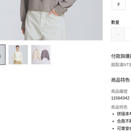
F
數量
付款與運
超取滿NT$
付款方式
商品特色
信用卡一
商品編號
11564342
信用卡分
商品特色
3 期 
拼接本
合作金
合肩不
超商取貨
華南商
可單穿