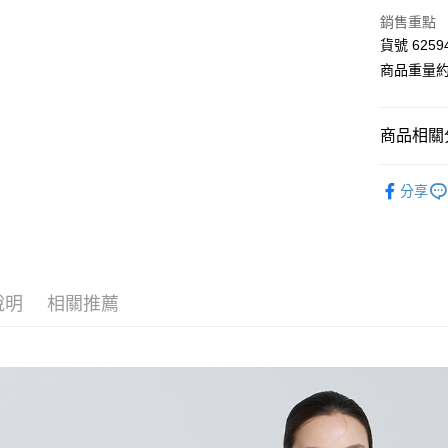
LINE Pay
上海商
銷售重點
國泰世
Apple Pay
貨號 6259
臺灣中
匯豐（
商品重量約 
街口支付
聯邦商
元大商
Google Pa
玉山商
商品相關分
台新國
AFTEE先
台灣樂
■ K L Ú
相關說明
分享
【關於「A
【 全部商品 A
ATM付款
AFTEE
便利好安
衣料品 Top
１．簡單
２．便利
⭐ 2026 
運送方式
３．安心
說明
相關推薦
⋮⋮ 本週新
全家付款
【「AFT
每筆NT$8
１．於結帳
付」結帳
付款後全
２．訂單
３．收到繳
每筆NT$8
／ATM／
※ 請注意
7-11付款