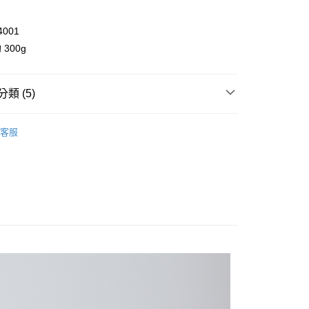
業儲蓄銀行
台北富邦商業銀行
華商業銀行
兆豐國際商業銀行
4001
小企業銀行
台中商業銀行
台灣）商業銀行
華泰商業銀行
300g
業銀行
遠東國際商業銀行
業銀行
永豐商業銀行
y
業銀行
星展（台灣）商業銀行
類 (5)
際商業銀行
中國信託商業銀行
享後付
天信用卡公司
 T 微正式系列
T-Shirt / 上衣
客服
FTEE先享後付」】
ll Items 】
先享後付是「在收到商品之後才付款」的支付方式。 讓您購物簡單
心！
s
T-Shirt / 上衣
：不需註冊會員、不需綁卡、不需儲值。
：只要手機號碼，簡訊認證，即可結帳。
春/初夏熱銷 85 折 ⭐
：先確認商品／服務後，再付款。
品 New In
⋮⋮ 2月新品
取貨
EE先享後付」結帳流程】
0，滿NT$2,000(含以上)免運費
方式選擇「AFTEE先享後付」後，將跳轉至「AFTEE先享後
頁面，進行簡訊認證並確認金額後，即可完成結帳。
家取貨
成立數日內，您將收到繳費通知簡訊。
費通知簡訊後14天內，點擊此簡訊中的連結，可透過四大超商
0，滿NT$2,000(含以上)免運費
網路銀行／等多元方式進行付款，方視為交易完成。
：結帳手續完成當下不需立刻繳費，但若您需要取消訂單，請聯
取貨