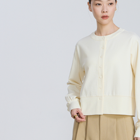
絡購買商品
先享後付
每筆NT$8
※ 交易是
是否繳費成
付款後7-1
付客戶支
每筆NT$8
【注意事
宅配
１．透過由
交易，需
每筆NT$8
求債權轉
２．關於
離島宅配
https://aft
每筆NT$1
３．未成
「AFTE
順豐港澳宅
任。
４．使用「
即時審查
結果請求
５．嚴禁
形，恩沛
動。