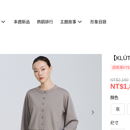
本週新品
熱銷排行
主題故事
形象目錄
【KLÚ
超取滿NT$
NT$2,180
NT$1,
顏色
灰
尺寸