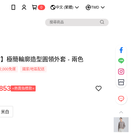
0
中文 (繁體)
TWD
T】極簡輪廓造型圓領外套 - 兩色
2,000免運
國家/地區配送
853
⭐熱賣指標款⭐
米白