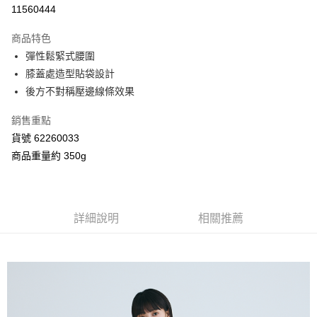
信用卡分期付款
11560444
3 期 0 利率 每期
NT$726
21家銀行
商品特色
合作金庫商業銀行
第一商業銀行
超商取貨付款
彈性鬆緊式腰圍
華南商業銀行
彰化商業銀行
膝蓋處造型貼袋設計
LINE Pay
上海商業儲蓄銀行
台北富邦商業銀行
國泰世華商業銀行
兆豐國際商業銀行
後方不對稱壓邊線條效果
Apple Pay
臺灣中小企業銀行
台中商業銀行
銷售重點
匯豐（台灣）商業銀行
華泰商業銀行
街口支付
聯邦商業銀行
遠東國際商業銀行
貨號 62260033
元大商業銀行
永豐商業銀行
Google Pay
商品重量約 350g
玉山商業銀行
星展（台灣）商業銀行
台新國際商業銀行
中國信託商業銀行
AFTEE先享後付
台灣樂天信用卡公司
相關說明
【關於「AFTEE先享後付」】
詳細說明
相關推薦
ATM付款
AFTEE先享後付是「在收到商品之後才付款」的支付方式。 讓您購物簡單
便利好安心！
１．簡單：不需註冊會員、不需綁卡、不需儲值。
運送方式
２．便利：只要手機號碼，簡訊認證，即可結帳。
３．安心：先確認商品／服務後，再付款。
全家付款取貨
每筆NT$80，滿NT$2,000(含以上)免運費
【「AFTEE先享後付」結帳流程】
１．於結帳方式選擇「AFTEE先享後付」後，將跳轉至「AFTEE先享後付」