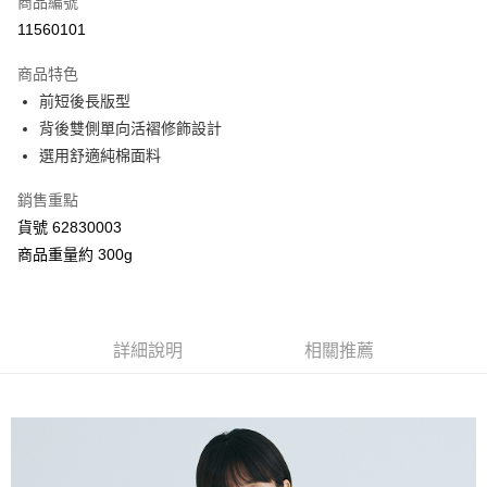
商品編號
信用卡分期付款
11560101
3 期 0 利率 每期
NT$926
21家銀行
商品特色
合作金庫商業銀行
第一商業銀行
超商取貨付款
前短後長版型
華南商業銀行
彰化商業銀行
背後雙側單向活褶修飾設計
LINE Pay
上海商業儲蓄銀行
台北富邦商業銀行
國泰世華商業銀行
兆豐國際商業銀行
選用舒適純棉面料
Apple Pay
臺灣中小企業銀行
台中商業銀行
銷售重點
匯豐（台灣）商業銀行
華泰商業銀行
街口支付
聯邦商業銀行
遠東國際商業銀行
貨號 62830003
元大商業銀行
永豐商業銀行
Google Pay
商品重量約 300g
玉山商業銀行
星展（台灣）商業銀行
台新國際商業銀行
中國信託商業銀行
AFTEE先享後付
台灣樂天信用卡公司
相關說明
【關於「AFTEE先享後付」】
詳細說明
相關推薦
ATM付款
AFTEE先享後付是「在收到商品之後才付款」的支付方式。 讓您購物簡單
便利好安心！
１．簡單：不需註冊會員、不需綁卡、不需儲值。
運送方式
２．便利：只要手機號碼，簡訊認證，即可結帳。
３．安心：先確認商品／服務後，再付款。
全家付款取貨
每筆NT$80，滿NT$2,000(含以上)免運費
【「AFTEE先享後付」結帳流程】