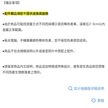
【備註事項】
●
配件類品項恕不提供退換貨服務
●由於商品可能因測量方式不同而與標示資訊略有差異，誤差在2~3cm以內
皆屬正常範圍。
●每台電腦、手機螢幕顏色略有色差，恕不接受色差原因退貨。
●商品不包含規格說明以外或者是照片中搭配之配件。
●請留意商品內文說明、商品追加時間或特殊設計，避免發生商品與您想像
不同而產生預期落差之情形。
显示电脑版详细说明
客服