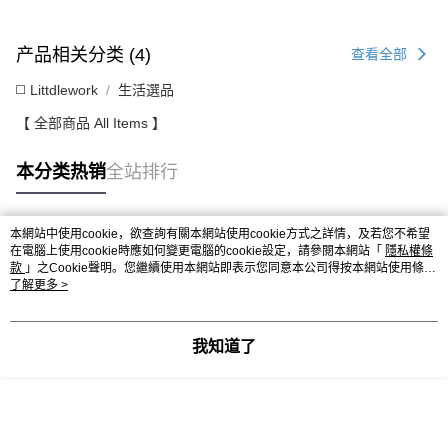
产品相关分类 (4)
查看全部
◻️ Littdlework
生活選品
【 全部商品 All Items 】
本分类热销
全站排行
本網站中使用cookie，欲查詢有關本網站使用cookie方式之詳情，及若您不希望
热门标签
在電腦上使用cookie時應如何變更電腦的cookie設定，請參閱本網站「
隱私權條
款
」之Cookie聲明。您繼續使用本網站即表示您同意本公司得按本網站使用條款
之Cookie聲明使用cookie。
了解更多 >
我知道了