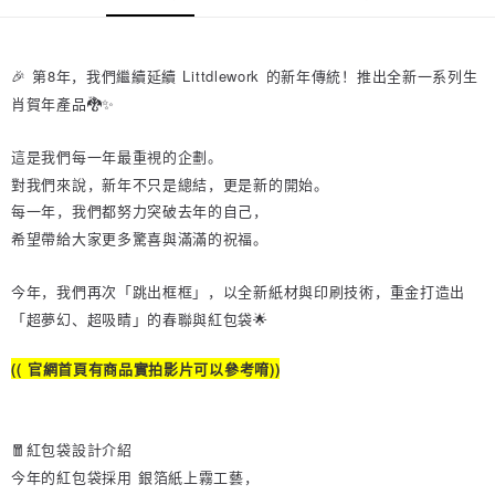
每笔NT$80，满NT$2,000(含以上)免运费
5. 收到商品當下無需繳費，確認無誤後，請再利用繳費通知簡訊或AFTEE
APP於四大便利商店‧ATM/網銀等方式進行付款。
付款後全家取貨
🎉 第8年，我們繼續延續 Littdlework 的新年傳統！推出全新一系列生
請留意繳費期限為 14 天。唯有下載 AFTEE App 成為 AFTEE 會員者方能享
每笔NT$80，满NT$2,000(含以上)免运费
有最長 45 天內付款之服務。
肖賀年產品🐉✨
7-11付款取貨
繳費期限，為商家向您請款的時間，再加上使用AFTEE可延長的天數所計算
每笔NT$80，满NT$2,000(含以上)免运费
出。使用AFTEE下訂可以延長您收到商品前的繳費天數，但無法保證一定能
這是我們每一年最重視的企劃。
夠在期限內收到商品(例如:預購商品或預計到貨時間較長者)。因此無論收到
對我們來說，新年不只是總結，更是新的開始。
付款後7-11取貨
商品與否，仍需要請您在AFTEE規定的時間內完成繳費。
每一年，我們都努力突破去年的自己，
每笔NT$80，满NT$2,000(含以上)免运费
二、付款限制
希望帶給大家更多驚喜與滿滿的祝福。
1. 初次使用 AFTEE 時，將依認證結果及本公司審查結果，核予每個人不同
宅配
之上限額度
今年，我們再次「跳出框框」，以全新紙材與印刷技術，重金打造出
2. 結帳金額須大於NT$30
每笔NT$80，满NT$2,000(含以上)免运费
3. 目前僅支援台灣會員
「超夢幻、超吸睛」的春聯與紅包袋🌟
離島宅配
三、聲明條款
每笔NT$150，满NT$2,000(含以上)免运费
(( 官網首頁有商品實拍影片可以參考唷))
「AFTEE先享後付」(下稱本服務)乃由恩沛科技股份有限公司(下稱 AFTEE )
所提供，並由 AFTEE 向您收取款項。因使用本服務所須提供之個人資料(包
順豐港澳宅配/宇迅國際物流
查看运费
含但不限於訂購人姓名、電話，收件人姓名、電話、收件地址)，將交付予
AFTEE 於本服務必要服務範圍內運用。關於 AFTEE 對於個人資料之蒐集、
🧧紅包袋設計介紹
處理、利用，詳參 AFTEE 官網之『個人資料蒐集、處理及利用告知聲明』
（
https://aftee.tw/privacypolicy/
）。
今年的紅包袋採用 銀箔紙上霧工藝，