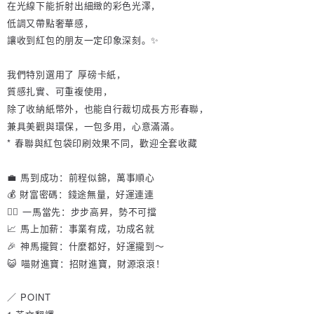
在光線下能折射出細緻的彩色光澤，
若款項超過繳費期限，將根據當次的金額加收年利率 16% 的逾期滯納金。
低調又帶點奢華感，
未成年的使用者，請事先徵得法定代理人或監護人之同意方可使用
AFTEE。
讓收到紅包的朋友一定印象深刻。✨
若您對於個人資料之處理、利用有任何疑問，或欲行使相關法律權利，請聯
我們特別選用了 厚磅卡紙，
繫恩沛科技股份有限公司。若您不同意我們將上開所示之個人資料，連同必
要之購買訂單資訊提供予 AFTEE ，或讓 AFTEE 蒐集處理利用您的個人資
質感扎實、可重複使用，
料，請勿選用本服務。
除了收納紙幣外，也能自行裁切成長方形春聯，
兼具美觀與環保，一包多用，心意滿滿。
* 春聯與紅包袋印刷效果不同，歡迎全套收藏
💼 馬到成功：前程似錦，萬事順心
💰 財富密碼：錢途無量，好運連連
🏃‍♀️ 一馬當先：步步高昇，勢不可擋
📈 馬上加薪：事業有成，功成名就
🎉 神馬攏賀：什麼都好，好運攏到～
😺 喵財進寶：招財進寶，財源滾滾！
／ POINT
1.英文翻譯