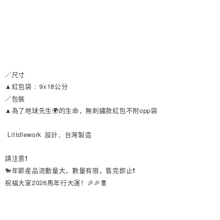
／尺寸
▲紅包袋 : 9x18公分
／包裝
▲為了地球先生🌍的生命，無刺繡款紅包不附opp袋
Littdlework
設計．台灣製造
請注意❗️
🐎年節産品流動量大，數量有限，售完即止❗️
祝福大家2026馬年行大運！🎉🎉🧧