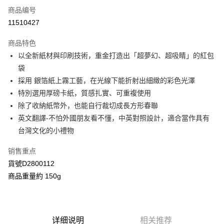
商品编号
信用卡分期付款
11510427
3期 0利率，每期
NT$93
21家银行
商品特色
合作金库商业银行
第一商业银行
超商取货付款
以全新紙材與印刷技術，重金打造出「超夢幻、超吸睛」的紅包
华南商业银行
彰化商业银行
袋
LINE Pay
上海商业储蓄银行
台北富邦商业银行
国泰世华商业银行
兆丰国际商业银行
採用 銀箔紙上霧工藝，在光線下能折射出細緻的彩色光澤
Apple Pay
台湾中小企业银行
台中商业银行
特別選用厚磅卡紙，質感扎實、可重複使用
汇丰（台湾）商业银行
华泰商业银行
除了收納紙幣外，也能自行裁切成長方形春聯
街口支付
联邦商业银行
远东国际商业银行
英文翻譯-不怕外國朋友看不懂，中英對照設計，適合當作具有
元大商业银行
永丰商业银行
Google Pay
台灣文化的小禮物
玉山商业银行
星展（台湾）商业银行
台新国际商业银行
中国信托商业银行
AFTEE先享后付
销售重点
台湾乐天信用卡公司
相关说明
貨號D2800112
一、關於 AFTEE先享後付
ATM付款
商品重量約 150g
1. 於付款方式選擇AFTEE先享後付，將跳出AFTEE先享後付手機驗證視
窗。
2. 進行簡訊驗證之後，即可完成結帳手續。
运送方式
3. 訂單確認後不需事先繳費，商品會配送至您的指定地址。
4. 下訂完成後，您的手機會收到一封繳費通知簡訊，APP會員則會收到
全家付款取貨
详细说明
相关推荐
AFTEE APP推播通知。