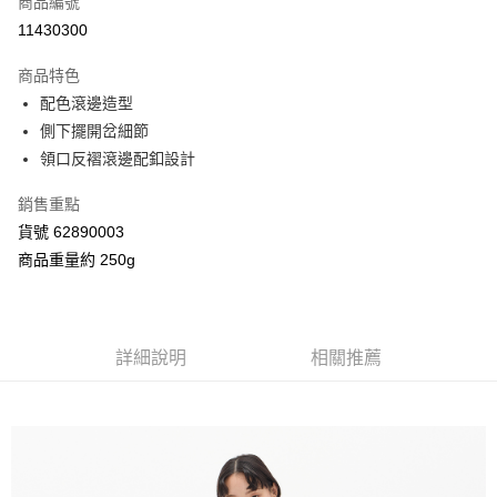
商品編號
信用卡分期付款
11430300
3 期 0 利率 每期
NT$826
21家銀行
商品特色
合作金庫商業銀行
第一商業銀行
超商取貨付款
配色滾邊造型
華南商業銀行
彰化商業銀行
側下擺開岔細節
LINE Pay
上海商業儲蓄銀行
台北富邦商業銀行
國泰世華商業銀行
兆豐國際商業銀行
領口反褶滾邊配釦設計
Apple Pay
臺灣中小企業銀行
台中商業銀行
銷售重點
匯豐（台灣）商業銀行
華泰商業銀行
街口支付
聯邦商業銀行
遠東國際商業銀行
貨號 62890003
元大商業銀行
永豐商業銀行
Google Pay
商品重量約 250g
玉山商業銀行
星展（台灣）商業銀行
台新國際商業銀行
中國信託商業銀行
AFTEE先享後付
台灣樂天信用卡公司
相關說明
【關於「AFTEE先享後付」】
詳細說明
相關推薦
ATM付款
AFTEE先享後付是「在收到商品之後才付款」的支付方式。 讓您購物簡單
便利好安心！
１．簡單：不需註冊會員、不需綁卡、不需儲值。
運送方式
２．便利：只要手機號碼，簡訊認證，即可結帳。
３．安心：先確認商品／服務後，再付款。
全家付款取貨
每筆NT$80，滿NT$2,000(含以上)免運費
【「AFTEE先享後付」結帳流程】