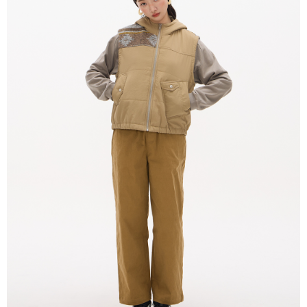
APP於四大便利商店‧ATM/網銀等方式進行付款。
付款後全家取貨
請留意繳費期限為 14 天。唯有下載 AFTEE App 成為 AFTEE 會員者方能享
每笔NT$80，满NT$2,000(含以上)免运费
有最長 45 天內付款之服務。
7-11付款取貨
繳費期限，為商家向您請款的時間，再加上使用AFTEE可延長的天數所計算
每笔NT$80，满NT$2,000(含以上)免运费
出。使用AFTEE下訂可以延長您收到商品前的繳費天數，但無法保證一定能
夠在期限內收到商品(例如:預購商品或預計到貨時間較長者)。因此無論收到
付款後7-11取貨
商品與否，仍需要請您在AFTEE規定的時間內完成繳費。
每笔NT$80，满NT$2,000(含以上)免运费
二、付款限制
1. 初次使用 AFTEE 時，將依認證結果及本公司審查結果，核予每個人不同
宅配
之上限額度
2. 結帳金額須大於NT$30
每笔NT$80，满NT$2,000(含以上)免运费
3. 目前僅支援台灣會員
離島宅配
三、聲明條款
每笔NT$150，满NT$2,000(含以上)免运费
「AFTEE先享後付」(下稱本服務)乃由恩沛科技股份有限公司(下稱 AFTEE )
所提供，並由 AFTEE 向您收取款項。因使用本服務所須提供之個人資料(包
順豐港澳宅配/宇迅國際物流
查看运费
含但不限於訂購人姓名、電話，收件人姓名、電話、收件地址)，將交付予
AFTEE 於本服務必要服務範圍內運用。關於 AFTEE 對於個人資料之蒐集、
處理、利用，詳參 AFTEE 官網之『個人資料蒐集、處理及利用告知聲明』
（
https://aftee.tw/privacypolicy/
）。
若款項超過繳費期限，將根據當次的金額加收年利率 16% 的逾期滯納金。