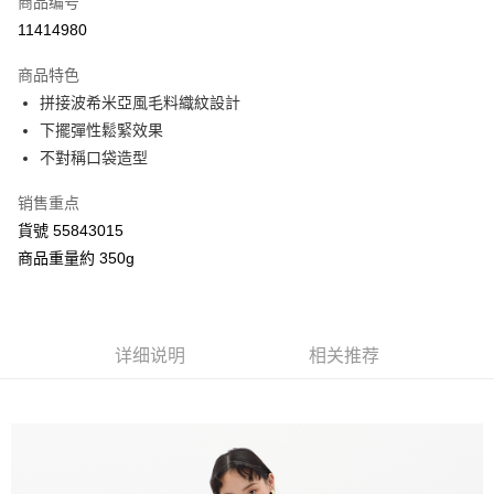
商品编号
信用卡分期付款
11414980
3期 0利率，每期
NT$1,141
21家银行
商品特色
合作金库商业银行
第一商业银行
超商取货付款
拼接波希米亞風毛料織紋設計
华南商业银行
彰化商业银行
下擺彈性鬆緊效果
LINE Pay
上海商业储蓄银行
台北富邦商业银行
国泰世华商业银行
兆丰国际商业银行
不對稱口袋造型
Apple Pay
台湾中小企业银行
台中商业银行
销售重点
汇丰（台湾）商业银行
华泰商业银行
街口支付
联邦商业银行
远东国际商业银行
貨號 55843015
元大商业银行
永丰商业银行
Google Pay
商品重量約 350g
玉山商业银行
星展（台湾）商业银行
台新国际商业银行
中国信托商业银行
AFTEE先享后付
台湾乐天信用卡公司
相关说明
一、關於 AFTEE先享後付
详细说明
相关推荐
ATM付款
1. 於付款方式選擇AFTEE先享後付，將跳出AFTEE先享後付手機驗證視
窗。
2. 進行簡訊驗證之後，即可完成結帳手續。
运送方式
3. 訂單確認後不需事先繳費，商品會配送至您的指定地址。
4. 下訂完成後，您的手機會收到一封繳費通知簡訊，APP會員則會收到
全家付款取貨
AFTEE APP推播通知。
每笔NT$80，满NT$2,000(含以上)免运费
5. 收到商品當下無需繳費，確認無誤後，請再利用繳費通知簡訊或AFTEE