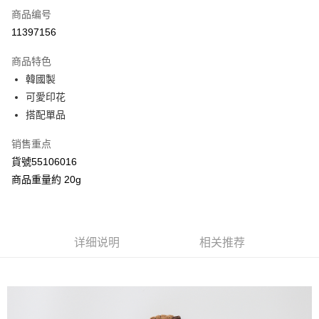
商品编号
信用卡分期付款
11397156
3期 0利率，每期
NT$40
21家银行
商品特色
合作金库商业银行
第一商业银行
超商取货付款
韓國製
华南商业银行
彰化商业银行
可愛印花
LINE Pay
上海商业储蓄银行
台北富邦商业银行
国泰世华商业银行
兆丰国际商业银行
搭配單品
Apple Pay
台湾中小企业银行
台中商业银行
销售重点
汇丰（台湾）商业银行
华泰商业银行
街口支付
联邦商业银行
远东国际商业银行
貨號55106016
元大商业银行
永丰商业银行
Google Pay
商品重量約 20g
玉山商业银行
星展（台湾）商业银行
台新国际商业银行
中国信托商业银行
AFTEE先享后付
台湾乐天信用卡公司
相关说明
一、關於 AFTEE先享後付
详细说明
相关推荐
ATM付款
1. 於付款方式選擇AFTEE先享後付，將跳出AFTEE先享後付手機驗證視
窗。
2. 進行簡訊驗證之後，即可完成結帳手續。
运送方式
3. 訂單確認後不需事先繳費，商品會配送至您的指定地址。
4. 下訂完成後，您的手機會收到一封繳費通知簡訊，APP會員則會收到
全家付款取貨
AFTEE APP推播通知。