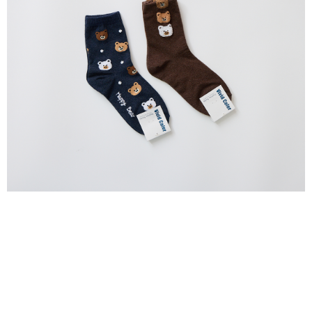
每笔NT$80，满NT$2,000(含以上)免运费
5. 收到商品當下無需繳費，確認無誤後，請再利用繳費通知簡訊或AFTEE
APP於四大便利商店‧ATM/網銀等方式進行付款。
付款後全家取貨
請留意繳費期限為 14 天。唯有下載 AFTEE App 成為 AFTEE 會員者方能享
每笔NT$80，满NT$2,000(含以上)免运费
有最長 45 天內付款之服務。
7-11付款取貨
繳費期限，為商家向您請款的時間，再加上使用AFTEE可延長的天數所計算
每笔NT$80，满NT$2,000(含以上)免运费
出。使用AFTEE下訂可以延長您收到商品前的繳費天數，但無法保證一定能
夠在期限內收到商品(例如:預購商品或預計到貨時間較長者)。因此無論收到
付款後7-11取貨
商品與否，仍需要請您在AFTEE規定的時間內完成繳費。
每笔NT$80，满NT$2,000(含以上)免运费
二、付款限制
1. 初次使用 AFTEE 時，將依認證結果及本公司審查結果，核予每個人不同
宅配
之上限額度
2. 結帳金額須大於NT$30
每笔NT$80，满NT$2,000(含以上)免运费
3. 目前僅支援台灣會員
離島宅配
三、聲明條款
每笔NT$150，满NT$2,000(含以上)免运费
「AFTEE先享後付」(下稱本服務)乃由恩沛科技股份有限公司(下稱 AFTEE )
所提供，並由 AFTEE 向您收取款項。因使用本服務所須提供之個人資料(包
順豐港澳宅配/宇迅國際物流
查看运费
含但不限於訂購人姓名、電話，收件人姓名、電話、收件地址)，將交付予
AFTEE 於本服務必要服務範圍內運用。關於 AFTEE 對於個人資料之蒐集、
處理、利用，詳參 AFTEE 官網之『個人資料蒐集、處理及利用告知聲明』
（
https://aftee.tw/privacypolicy/
）。