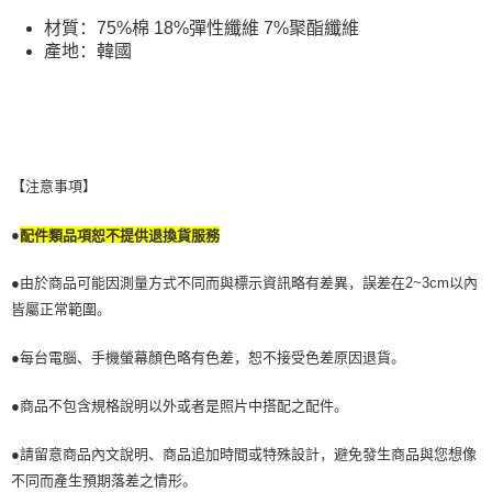
若款項超過繳費期限，將根據當次的金額加收年利率 16% 的逾期滯納金。
材質：75%棉 18%彈性纖維 7%聚酯纖維
未成年的使用者，請事先徵得法定代理人或監護人之同意方可使用
產地：韓國
AFTEE。
若您對於個人資料之處理、利用有任何疑問，或欲行使相關法律權利，請聯
繫恩沛科技股份有限公司。若您不同意我們將上開所示之個人資料，連同必
要之購買訂單資訊提供予 AFTEE ，或讓 AFTEE 蒐集處理利用您的個人資
料，請勿選用本服務。
【注意事項】
●
配件類品項恕不提供退換貨服務
●由於商品可能因測量方式不同而與標示資訊略有差異，誤差在2~3cm以內
皆屬正常範圍。
●每台電腦、手機螢幕顏色略有色差，恕不接受色差原因退貨。
●商品不包含規格說明以外或者是照片中搭配之配件。
●請留意商品內文說明、商品追加時間或特殊設計，避免發生商品與您想像
不同而產生預期落差之情形。