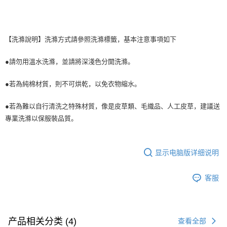
【洗滌說明】洗滌方式請參照洗滌標籤，基本注意事項如下
●請勿用溫水洗滌，並請將深淺色分開洗滌。
●若為純棉材質，則不可烘乾，以免衣物縮水。
●若為難以自行清洗之特殊材質，像是皮草類、毛織品、人工皮草，建議送
專業洗滌以保服裝品質。
显示电脑版详细说明
客服
产品相关分类 (4)
查看全部