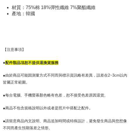
限らない）は、AFTEEに渡され当サービスで必要な範囲内で利用されま
材質：75%棉 18%彈性纖維 7%聚酯纖維
す。AFTEEの個人情報の収集、処理、利用について、詳細はAFTEE公式ホ
產地：韓國
ームページの『個人情報の収集、処理及び利用に関する声明』をご参照く
ださい（
https://aftee.tw/privacypolicy/
）。
AFTEEの初回ご利用の際に、審査を通過すれば、最高額がNT$10,000にな
ります。支払い期限を過ぎた場合、その金額に基づいて年利20%の遅延滞
納金が加算されます。未成年の利用者は、事前に法定代理人または後見人
の同意を得ればAFTEEをご利用いただけます。
【注意事項】
個人情報の処理、利用について疑問がある、または関連する法律の権利を
行使したい場合は、ネットプロテクションズ
cs_tw@netprotections.co.jp
●
配件類品項恕不提供退換貨服務
にご連絡ください。上記に示した個人情報を、必要な購入注文書とあわせ
てAFTEEにご提供いただく、またはAFTEEにあなたの個人情報の収集、処
●由於商品可能因測量方式不同而與標示資訊略有差異，誤差在2~3cm以內
理、利用を許可することににご同意いただけない場合は、当サービスを選
皆屬正常範圍。
択しないでください。
●每台電腦、手機螢幕顏色略有色差，恕不接受色差原因退貨。
●商品不包含規格說明以外或者是照片中搭配之配件。
●請留意商品內文說明、商品追加時間或特殊設計，避免發生商品與您想像
不同而產生預期落差之情形。