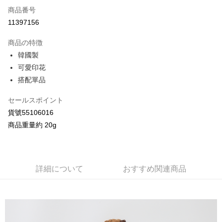
商品番号
クレジットカード分割払い
11397156
3回払い、金利0、毎回
NT$40
21行の銀行
商品の特徴
合作金庫商業銀行
第一商業銀行
コンビニ店頭代金引換
韓國製
華南商業銀行
彰化商業銀行
可愛印花
LINE Pay
上海商業儲蓄銀行
台北富邦商業銀行
国泰世華商業銀行
兆豐國際商業銀行
搭配單品
Apple Pay
台湾中小企業銀行
台中商業銀行
HSBC(台湾)商業銀行
華泰商業銀行
セールスポイント
JKOPAY
聯邦商業銀行
遠東国際商業銀行
貨號55106016
元大商業銀行
永豐商業銀行
Google Pay
商品重量約 20g
玉山商業銀行
星展(台湾)商業銀行
台新國際商業銀行
中国信託商業銀行
AFTEE代金後払い
台湾楽天クレジットカード会社
説明
一、 AFTEE代金後払いについて
詳細について
おすすめ関連商品
ATM払い
1.お支払い方法でAFTEE代金後払いを選択すると、携帯電話認証ウィンド
ウが表示されます。
2.SMSで認証してお支払い手続を進めてください。
配送方法
3.注文するときのお支払いは不要です。商品はご指定の住所に配送されま
す。
全家付款取貨
4.ご注文が完了すると、携帯に支払い通知のSMSが届きます。アプリ会員