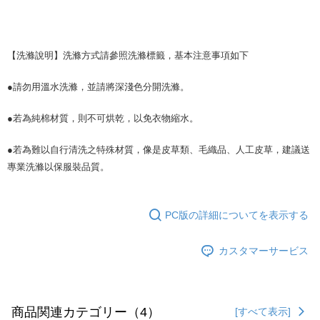
【洗滌說明】洗滌方式請參照洗滌標籤，基本注意事項如下
●請勿用溫水洗滌，並請將深淺色分開洗滌。
●若為純棉材質，則不可烘乾，以免衣物縮水。
●若為難以自行清洗之特殊材質，像是皮草類、毛織品、人工皮草，建議送
專業洗滌以保服裝品質。
PC版の詳細についてを表示する
カスタマーサービス
商品関連カテゴリー（4）
[すべて表示]