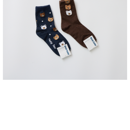
配送毎にNT$80、NT$2,000以上で送料無料
の場合は、AFTEE アプリプッシュ通知が届きます。
5.商品受け取り時のお支払いは不要です。商品を確かめてから、SMSまた
付款後全家取貨
はアプリの通知に従って、4大コンビニ、またはATM/オンラインバンキン
グでお支払いください。
配送毎にNT$80、NT$2,000以上で送料無料
代金納付期限は最短で 14 日以内ですので、ご注意ください。AFTEE アプ
7-11付款取貨
リをダウンロードして AFTEE 会員になるとお支払い期限を最長 45 日以内
配送毎にNT$80、NT$2,000以上で送料無料
まで延長できます。
付款後7-11取貨
お支払期限は、ショップが請求した期日と、AFTEEで延長できる日数をも
とに計算されます。AFTEEで注文すると、商品を受け取るまで支払い期限
配送毎にNT$80、NT$2,000以上で送料無料
を延長できますが、商品を期限内に受け取れない場合があります（例：予
約商品や商品到着日が比較的遅い商品）。そのため、商品到着の有無に関
宅配
わらず、AFTEEで指定された期限内にお支払いください。
配送毎にNT$80、NT$2,000以上で送料無料
二、支払い限度額
離島宅配
1.初回 AFTEEを ご利用の際に、認証結果及び当社の審査の結果に基づ
き、限度額が設定されます。
配送毎にNT$150、NT$2,000以上で送料無料
2.決済金額は最低NT$20です。
3.現在、台湾の会員のみご利用いただけます。
順豐港澳宅配/宇迅國際物流
送料を確認
三、利用規約「AFTEE代金後払い」（以下当サービスという）はネットプ
ロテクションズ（以下 AFTEE という）が提供し、AFTEEが代金を徴収し
ます。当サービスご利用の際に提供しなければならない個人情報（注文者
の氏名、電話番号、受取人の氏名、電話番号、受取人住所を含むがこれに