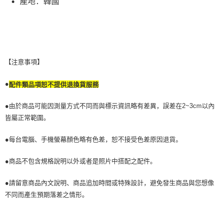
產地：韓國
若款項超過繳費期限，將根據當次的金額加收年利率 16% 的逾期滯納金。
未成年的使用者，請事先徵得法定代理人或監護人之同意方可使用
AFTEE。
若您對於個人資料之處理、利用有任何疑問，或欲行使相關法律權利，請聯
繫恩沛科技股份有限公司。若您不同意我們將上開所示之個人資料，連同必
要之購買訂單資訊提供予 AFTEE ，或讓 AFTEE 蒐集處理利用您的個人資
【注意事項】
料，請勿選用本服務。
●
配件類品項恕不提供退換貨服務
●由於商品可能因測量方式不同而與標示資訊略有差異，誤差在2~3cm以內
皆屬正常範圍。
●每台電腦、手機螢幕顏色略有色差，恕不接受色差原因退貨。
●商品不包含規格說明以外或者是照片中搭配之配件。
●請留意商品內文說明、商品追加時間或特殊設計，避免發生商品與您想像
不同而產生預期落差之情形。