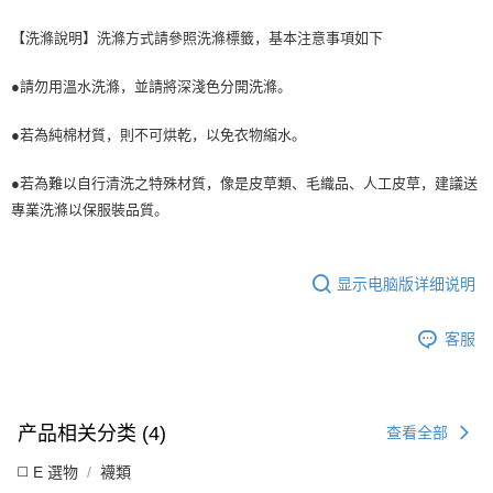
【洗滌說明】洗滌方式請參照洗滌標籤，基本注意事項如下
●請勿用溫水洗滌，並請將深淺色分開洗滌。
●若為純棉材質，則不可烘乾，以免衣物縮水。
●若為難以自行清洗之特殊材質，像是皮草類、毛織品、人工皮草，建議送
專業洗滌以保服裝品質。
显示电脑版详细说明
客服
产品相关分类 (4)
查看全部
◻️ E 選物
襪類