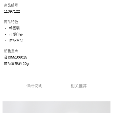
商品编号
信用卡分期付款
11397122
3期 0利率，每期
NT$40
21家银行
商品特色
合作金库商业银行
第一商业银行
超商取货付款
韓國製
华南商业银行
彰化商业银行
可愛印花
LINE Pay
上海商业储蓄银行
台北富邦商业银行
国泰世华商业银行
兆丰国际商业银行
搭配單品
Apple Pay
台湾中小企业银行
台中商业银行
销售重点
汇丰（台湾）商业银行
华泰商业银行
街口支付
联邦商业银行
远东国际商业银行
貨號55106015
元大商业银行
永丰商业银行
Google Pay
商品重量約 20g
玉山商业银行
星展（台湾）商业银行
台新国际商业银行
中国信托商业银行
AFTEE先享后付
台湾乐天信用卡公司
相关说明
一、關於 AFTEE先享後付
详细说明
相关推荐
ATM付款
1. 於付款方式選擇AFTEE先享後付，將跳出AFTEE先享後付手機驗證視
窗。
2. 進行簡訊驗證之後，即可完成結帳手續。
运送方式
3. 訂單確認後不需事先繳費，商品會配送至您的指定地址。
4. 下訂完成後，您的手機會收到一封繳費通知簡訊，APP會員則會收到
全家付款取貨
AFTEE APP推播通知。