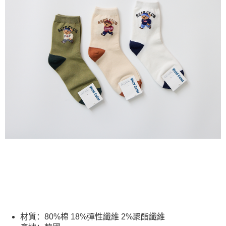
每笔NT$80，满NT$2,000(含以上)免运费
5. 收到商品當下無需繳費，確認無誤後，請再利用繳費通知簡訊或AFTEE
APP於四大便利商店‧ATM/網銀等方式進行付款。
付款後全家取貨
請留意繳費期限為 14 天。唯有下載 AFTEE App 成為 AFTEE 會員者方能享
每笔NT$80，满NT$2,000(含以上)免运费
有最長 45 天內付款之服務。
7-11付款取貨
繳費期限，為商家向您請款的時間，再加上使用AFTEE可延長的天數所計算
每笔NT$80，满NT$2,000(含以上)免运费
出。使用AFTEE下訂可以延長您收到商品前的繳費天數，但無法保證一定能
夠在期限內收到商品(例如:預購商品或預計到貨時間較長者)。因此無論收到
付款後7-11取貨
商品與否，仍需要請您在AFTEE規定的時間內完成繳費。
每笔NT$80，满NT$2,000(含以上)免运费
二、付款限制
1. 初次使用 AFTEE 時，將依認證結果及本公司審查結果，核予每個人不同
宅配
之上限額度
2. 結帳金額須大於NT$30
每笔NT$80，满NT$2,000(含以上)免运费
3. 目前僅支援台灣會員
離島宅配
三、聲明條款
每笔NT$150，满NT$2,000(含以上)免运费
「AFTEE先享後付」(下稱本服務)乃由恩沛科技股份有限公司(下稱 AFTEE )
所提供，並由 AFTEE 向您收取款項。因使用本服務所須提供之個人資料(包
順豐港澳宅配/宇迅國際物流
查看运费
含但不限於訂購人姓名、電話，收件人姓名、電話、收件地址)，將交付予
AFTEE 於本服務必要服務範圍內運用。關於 AFTEE 對於個人資料之蒐集、
處理、利用，詳參 AFTEE 官網之『個人資料蒐集、處理及利用告知聲明』
（
https://aftee.tw/privacypolicy/
）。
材質：80%棉 18%彈性纖維 2%聚酯纖維