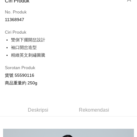
Ciri Produk
Kad Kredit (Bayaran Penuh)
No. Produk
Ansuran Kad Kredit
11368947
3 ansuran pada kadar faedah 0,
NT$688
setiap ansuran
Ciri Produk
21 Bank
Taiwan Cooperative Bank
Bank Komersial Pertama
Pengambilan di Kedai Serbaneka
雙側下擺開岔設計
Hua Nan Commercial
Chang Hwa Commercial
LINE Pay
Bank
Bank
袖口開岔造型
The Shanghai
Bank Komersial Taipei
精緻英文刺繡圖騰
Apple Pay
Commercial & Savings
Fubon
Bank
Sorotan Produk
JKOPAY
Bank Cathay United
Mega International
貨號 55590116
Commercial Bank
Google Pay
商品重量約 250g
Taiwan Business Bank
Taichung Commercial
Bank
AFTEE
HSBC Bank (Taiwan)
Hwatai Bank
Deskripsi
Limited
Pertama, Mengenai Perkhidmatan AFTEE Beli Sekarang Bayar Kemudian
Deskripsi
Rekomendasi
Pemindahan ATM
Union Bank of Taiwan
Far Eastern International
1. Dengan memilih AFTEE sebagai kaedah pembayaran, mesej
Bank
pengesahan AFTEE akan muncul.
2. Anda boleh meneruskan pembayaran selepas pengesahan SMS.
Yuanta Commercial Bank
Bank SinoPac
Pilihan Penghantaran
3. Tiada bayaran diperlukan apabila pesanan disahkan. Produk akan
Bank Komersial E.SUN
DBS Bank
dihantar ke alamat yang ditetapkan.
全家付款取貨
Bank Antarabangsa
Bank CTBC