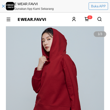
E WEAR.FAVVI
Buka APP
Gunakan App Kami Sekarang
0
1
/
3