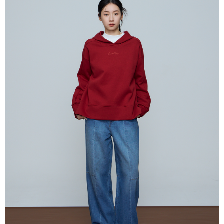
4. Setelah pesanan disahkan, anda akan menerima SMS pembayaran
NT$80/pesanan | Penghantaran percuma untuk pesanan
Taishin
manakala ahli aplikasi akan menerima pemberitahuan tolak aplikasi
Syarikat Kad Kredit
NT$2,000 atau lebih
AFTEE.
Rakuten Taiwan
5. Tiada bayaran diperlukan apabila anda menerima produk. Sila buat
pembayaran di empat kedai serbaneka utama, ATM atau perbankan
付款後全家取貨
dalam talian dengan SMS pembayaran atau pemberitahuan tolak aplikasi
NT$80/pesanan | Penghantaran percuma untuk pesanan
AFTEE.
NT$2,000 atau lebih
Sila ambil perhatian bahawa tempoh pembayaran adalah 14 hari. Walau
7-11付款取貨
bagaimanapun, bagi mereka yang telah memuat turun Aplikasi AFTEE
dan mendaftar sebagai ahli AFTEE boleh menikmati tempoh pembayaran
NT$80/pesanan | Penghantaran percuma untuk pesanan
sehingga 45 hari.
NT$2,000 atau lebih
Tempoh pembayaran dikira dari masa kedai meminta pembayaran anda,
付款後7-11取貨
ditambah dengan bilangan hari yang boleh dilanjutkan oleh AFTEE. Anda
boleh melanjutkan tempoh pembayaran anda sebelum anda menerima
NT$80/pesanan | Penghantaran percuma untuk pesanan
pesanan. Walau bagaimanapun, tiada jaminan bahawa anda boleh
NT$2,000 atau lebih
menerima pesanan anda semasa tempoh pembayaran (cth.: produk
prapesanan atau produk yang mungkin mengambil masa yang lebih
宅配
lama untuk dihantar). Oleh itu, anda dikehendaki membuat pembayaran
kepada AFTEE dalam tempoh sama ada anda menerima pesanan.
NT$80/pesanan | Penghantaran percuma untuk pesanan
NT$2,000 atau lebih
Kedua, Sekatan Pembayaran
1. Jumlah yang diperakui untuk pengguna kali pertama boleh sehingga
離島宅配
NT$10,000. Amaun diperakui sebenar yang diluluskan akan berdasarkan