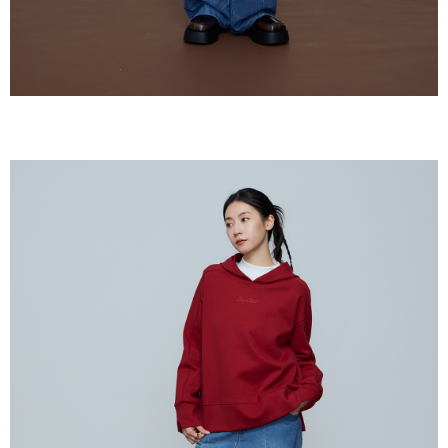
keputusan pensijilan dan semakan oleh AFTEE.
NT$150/pesanan | Penghantaran percuma untuk pesanan
2. Amaun perbelanjaan minimum mestilah lebih besar daripada NT$20.
NT$2,000 atau lebih
3. Pada masa ini hanya tersedia untuk ahli Taiwan.
順豐港澳宅配/宇迅國際物流
Kadar Penghantaran
Ketiga, Syarat Perkhidmatan
Perkhidmatan AFTEE Beli Sekarang Bayar Kemudian disediakan oleh NP
Taiwan, Inc. dan AFTEE akan membuat bil kepada pengguna. AFTEE
akan menggunakan data peribadi yang dikumpul (termasuk nama
pembeli, no. telefon, nama penerima, no. telefon, alamat penerima) untuk
penggunaan perkhidmatan. Sila rujuk kepada "Penyata Pengumpulan
Data Peribadi, Pemprosesan, Penggunaan"
(https://aftee.tw/privacypolicy/
) untuk maklumat lanjut.
Jumlah yang diperakui untuk pengguna kali pertama yang lulus
kelulusan boleh sehingga NT$10,000. Jika pengguna tidak membuat
pembayaran dalam tempoh tersebut, yuran pembayaran lewat sebanyak
20% setahun akan dikenakan. Pengguna bawah umur dikehendaki
mendapatkan kebenaran daripada ibu bapa atau penjaga yang sah
untuk menggunakan AFTEE.
Sila hubungi NP Taiwan Inc. di
cs_tw@netprotections.co.jp
jika anda
mempunyai sebarang kebimbangan mengenai pemprosesan dan
penggunaan pada data peribadi. Jika anda tidak bersetuju dengan data
peribadi yang disenaraikan seperti di atas akan dikumpul dan digunakan
oleh AFTEE, sila jangan gunakan perkhidmatan ini.