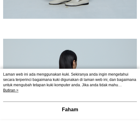
Laman web ini ada menggunakan kuki. Sekiranya anda ingin mengetahui
secara terperinci bagaimana kuki digunakan di laman web ini, dan bagaimana
untuk mengubah tetapan kuki komputer anda. Jika anda tidak mahu
menggunakan kuki di komputer anda, sila rujuk penerangan mengenai kuki.
Butiran >
Dasar Privasi
Laman web ini ada menggunakan kuki. Sekiranya anda ingin
mengetahui secara terperinci bagaimana kuki digunakan di laman web ini,
dan bagaimana untuk mengubah tetapan kuki komputer anda. Jika anda tidak
Faham
mahu menggunakan kuki di komputer anda, sila rujuk penerangan mengenai
kuki.