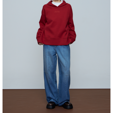
はアプリの通知に従って、4大コンビニ、またはATM/オンラインバンキン
グでお支払いください。
配送毎にNT$80、NT$2,000以上で送料無料
代金納付期限は最短で 14 日以内ですので、ご注意ください。AFTEE アプ
7-11付款取貨
リをダウンロードして AFTEE 会員になるとお支払い期限を最長 45 日以内
配送毎にNT$80、NT$2,000以上で送料無料
まで延長できます。
付款後7-11取貨
お支払期限は、ショップが請求した期日と、AFTEEで延長できる日数をも
とに計算されます。AFTEEで注文すると、商品を受け取るまで支払い期限
配送毎にNT$80、NT$2,000以上で送料無料
を延長できますが、商品を期限内に受け取れない場合があります（例：予
約商品や商品到着日が比較的遅い商品）。そのため、商品到着の有無に関
宅配
わらず、AFTEEで指定された期限内にお支払いください。
配送毎にNT$80、NT$2,000以上で送料無料
二、支払い限度額
離島宅配
1.初回 AFTEEを ご利用の際に、認証結果及び当社の審査の結果に基づ
き、限度額が設定されます。
配送毎にNT$150、NT$2,000以上で送料無料
2.決済金額は最低NT$20です。
3.現在、台湾の会員のみご利用いただけます。
順豐港澳宅配/宇迅國際物流
送料を確認
三、利用規約「AFTEE代金後払い」（以下当サービスという）はネットプ
ロテクションズ（以下 AFTEE という）が提供し、AFTEEが代金を徴収し
ます。当サービスご利用の際に提供しなければならない個人情報（注文者
の氏名、電話番号、受取人の氏名、電話番号、受取人住所を含むがこれに
限らない）は、AFTEEに渡され当サービスで必要な範囲内で利用されま
す。AFTEEの個人情報の収集、処理、利用について、詳細はAFTEE公式ホ