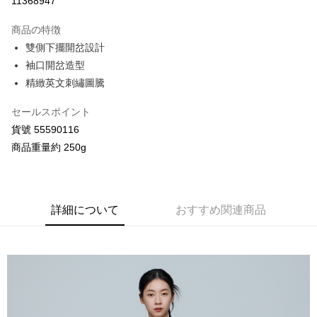
11368947
3回払い、金利0、毎回
NT$688
21行の銀行
商品の特徴
合作金庫商業銀行
第一商業銀行
コンビニ店頭代金引換
雙側下擺開岔設計
華南商業銀行
彰化商業銀行
袖口開岔造型
LINE Pay
上海商業儲蓄銀行
台北富邦商業銀行
国泰世華商業銀行
兆豐國際商業銀行
精緻英文刺繡圖騰
Apple Pay
台湾中小企業銀行
台中商業銀行
HSBC(台湾)商業銀行
華泰商業銀行
セールスポイント
JKOPAY
聯邦商業銀行
遠東国際商業銀行
貨號 55590116
元大商業銀行
永豐商業銀行
Google Pay
商品重量約 250g
玉山商業銀行
星展(台湾)商業銀行
台新國際商業銀行
中国信託商業銀行
AFTEE代金後払い
台湾楽天クレジットカード会社
説明
一、 AFTEE代金後払いについて
詳細について
おすすめ関連商品
ATM払い
1.お支払い方法でAFTEE代金後払いを選択すると、携帯電話認証ウィンド
ウが表示されます。
2.SMSで認証してお支払い手続を進めてください。
配送方法
3.注文するときのお支払いは不要です。商品はご指定の住所に配送されま
す。
全家付款取貨
4.ご注文が完了すると、携帯に支払い通知のSMSが届きます。アプリ会員
配送毎にNT$80、NT$2,000以上で送料無料
の場合は、AFTEE アプリプッシュ通知が届きます。
5.商品受け取り時のお支払いは不要です。商品を確かめてから、SMSまた
付款後全家取貨