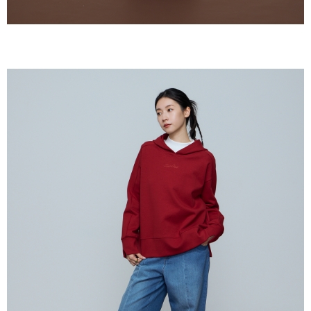
ームページの『個人情報の収集、処理及び利用に関する声明』をご参照く
ださい（
https://aftee.tw/privacypolicy/
）。
AFTEEの初回ご利用の際に、審査を通過すれば、最高額がNT$10,000にな
ります。支払い期限を過ぎた場合、その金額に基づいて年利20%の遅延滞
納金が加算されます。未成年の利用者は、事前に法定代理人または後見人
の同意を得ればAFTEEをご利用いただけます。
個人情報の処理、利用について疑問がある、または関連する法律の権利を
行使したい場合は、ネットプロテクションズ
cs_tw@netprotections.co.jp
にご連絡ください。上記に示した個人情報を、必要な購入注文書とあわせ
てAFTEEにご提供いただく、またはAFTEEにあなたの個人情報の収集、処
理、利用を許可することににご同意いただけない場合は、当サービスを選
択しないでください。