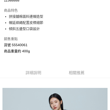
11368888
3 期 0 利率 每期
NT$1,248
21家銀行
商品特色
合作金庫商業銀行
第一商業銀行
超商取貨付款
拼接舖棉面料連帽造型
華南商業銀行
彰化商業銀行
帽延綁繩配置皮標細節
LINE Pay
上海商業儲蓄銀行
台北富邦商業銀行
國泰世華商業銀行
兆豐國際商業銀行
傾斜五邊型口袋設計
Apple Pay
臺灣中小企業銀行
台中商業銀行
銷售重點
匯豐（台灣）商業銀行
華泰商業銀行
街口支付
聯邦商業銀行
遠東國際商業銀行
貨號 55540061
元大商業銀行
永豐商業銀行
Google Pay
商品重量約 400g
玉山商業銀行
星展（台灣）商業銀行
台新國際商業銀行
中國信託商業銀行
AFTEE先享後付
台灣樂天信用卡公司
相關說明
【關於「AFTEE先享後付」】
詳細說明
相關推薦
ATM付款
AFTEE先享後付是「在收到商品之後才付款」的支付方式。 讓您購物簡單
便利好安心！
１．簡單：不需註冊會員、不需綁卡、不需儲值。
運送方式
２．便利：只要手機號碼，簡訊認證，即可結帳。
３．安心：先確認商品／服務後，再付款。
全家付款取貨
每筆NT$80，滿NT$2,000(含以上)免運費
【「AFTEE先享後付」結帳流程】
１．於結帳方式選擇「AFTEE先享後付」後，將跳轉至「AFTEE先享後付」