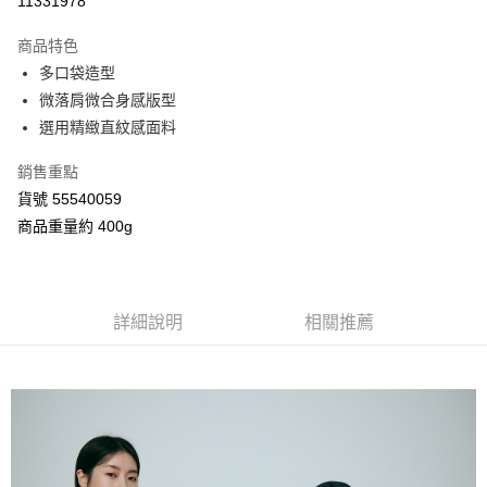
11331978
3 期 0 利率 每期
NT$835
21家銀行
商品特色
合作金庫商業銀行
第一商業銀行
超商取貨付款
多口袋造型
華南商業銀行
彰化商業銀行
微落肩微合身感版型
LINE Pay
上海商業儲蓄銀行
台北富邦商業銀行
國泰世華商業銀行
兆豐國際商業銀行
選用精緻直紋感面料
Apple Pay
臺灣中小企業銀行
台中商業銀行
銷售重點
匯豐（台灣）商業銀行
華泰商業銀行
街口支付
聯邦商業銀行
遠東國際商業銀行
貨號 55540059
元大商業銀行
永豐商業銀行
Google Pay
商品重量約 400g
玉山商業銀行
星展（台灣）商業銀行
台新國際商業銀行
中國信託商業銀行
AFTEE先享後付
台灣樂天信用卡公司
相關說明
【關於「AFTEE先享後付」】
詳細說明
相關推薦
ATM付款
AFTEE先享後付是「在收到商品之後才付款」的支付方式。 讓您購物簡單
便利好安心！
１．簡單：不需註冊會員、不需綁卡、不需儲值。
運送方式
２．便利：只要手機號碼，簡訊認證，即可結帳。
３．安心：先確認商品／服務後，再付款。
全家付款取貨
每筆NT$80，滿NT$2,000(含以上)免運費
【「AFTEE先享後付」結帳流程】
１．於結帳方式選擇「AFTEE先享後付」後，將跳轉至「AFTEE先享後付」