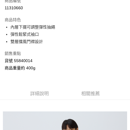
商品編號
信用卡分期付款
11310660
3 期 0 利率 每期
NT$1,092
21家銀行
商品特色
合作金庫商業銀行
第一商業銀行
超商取貨付款
內層下擺可調整彈性抽繩
華南商業銀行
彰化商業銀行
彈性鬆緊式袖口
LINE Pay
上海商業儲蓄銀行
台北富邦商業銀行
國泰世華商業銀行
兆豐國際商業銀行
雙層擋風門襟設計
Apple Pay
臺灣中小企業銀行
台中商業銀行
銷售重點
匯豐（台灣）商業銀行
華泰商業銀行
街口支付
聯邦商業銀行
遠東國際商業銀行
貨號 55840014
元大商業銀行
永豐商業銀行
Google Pay
商品重量約 400g
玉山商業銀行
星展（台灣）商業銀行
台新國際商業銀行
中國信託商業銀行
AFTEE先享後付
台灣樂天信用卡公司
相關說明
【關於「AFTEE先享後付」】
詳細說明
相關推薦
ATM付款
AFTEE先享後付是「在收到商品之後才付款」的支付方式。 讓您購物簡單
便利好安心！
１．簡單：不需註冊會員、不需綁卡、不需儲值。
運送方式
２．便利：只要手機號碼，簡訊認證，即可結帳。
３．安心：先確認商品／服務後，再付款。
全家付款取貨
每筆NT$80，滿NT$2,000(含以上)免運費
【「AFTEE先享後付」結帳流程】