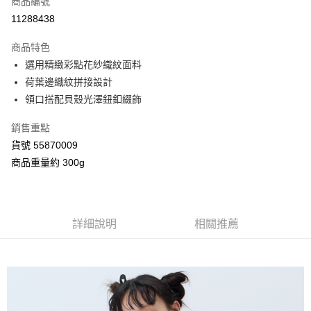
商品編號
信用卡分期付款
11288438
3 期 0 利率 每期
NT$768
21家銀行
商品特色
合作金庫商業銀行
第一商業銀行
超商取貨付款
選用精緻彩點花紗織紋面料
華南商業銀行
彰化商業銀行
荷葉邊織紋拼接設計
LINE Pay
上海商業儲蓄銀行
台北富邦商業銀行
國泰世華商業銀行
兆豐國際商業銀行
領口搭配貝殼光澤鈕釦綴飾
Apple Pay
臺灣中小企業銀行
台中商業銀行
銷售重點
匯豐（台灣）商業銀行
華泰商業銀行
街口支付
聯邦商業銀行
遠東國際商業銀行
貨號 55870009
元大商業銀行
永豐商業銀行
Google Pay
商品重量約 300g
玉山商業銀行
星展（台灣）商業銀行
台新國際商業銀行
中國信託商業銀行
AFTEE先享後付
台灣樂天信用卡公司
相關說明
【關於「AFTEE先享後付」】
詳細說明
相關推薦
ATM付款
AFTEE先享後付是「在收到商品之後才付款」的支付方式。 讓您購物簡單
便利好安心！
１．簡單：不需註冊會員、不需綁卡、不需儲值。
運送方式
２．便利：只要手機號碼，簡訊認證，即可結帳。
３．安心：先確認商品／服務後，再付款。
全家付款取貨
每筆NT$80，滿NT$2,000(含以上)免運費
【「AFTEE先享後付」結帳流程】