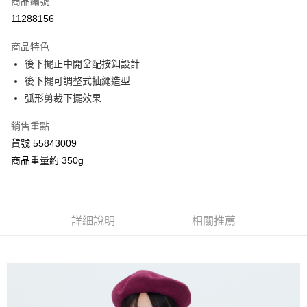
商品編號
信用卡分期付款
11288156
3 期 0 利率 每期
NT$1,141
21家銀行
商品特色
合作金庫商業銀行
第一商業銀行
超商取貨付款
後下擺正中開岔配按釦設計
華南商業銀行
彰化商業銀行
後下擺可調整式抽繩造型
LINE Pay
上海商業儲蓄銀行
台北富邦商業銀行
國泰世華商業銀行
兆豐國際商業銀行
弧形剪裁下擺效果
Apple Pay
臺灣中小企業銀行
台中商業銀行
銷售重點
匯豐（台灣）商業銀行
華泰商業銀行
街口支付
聯邦商業銀行
遠東國際商業銀行
貨號 55843009
元大商業銀行
永豐商業銀行
Google Pay
商品重量約 350g
玉山商業銀行
星展（台灣）商業銀行
台新國際商業銀行
中國信託商業銀行
AFTEE先享後付
台灣樂天信用卡公司
相關說明
【關於「AFTEE先享後付」】
詳細說明
相關推薦
ATM付款
AFTEE先享後付是「在收到商品之後才付款」的支付方式。 讓您購物簡單
便利好安心！
１．簡單：不需註冊會員、不需綁卡、不需儲值。
運送方式
２．便利：只要手機號碼，簡訊認證，即可結帳。
３．安心：先確認商品／服務後，再付款。
全家付款取貨
每筆NT$80，滿NT$2,000(含以上)免運費
【「AFTEE先享後付」結帳流程】