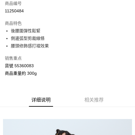
商品编号
信用卡分期付款
11250484
3期 0利率，每期
NT$760
21家银行
商品特色
合作金库商业银行
第一商业银行
超商取货付款
後腰圍彈性鬆緊
华南商业银行
彰化商业银行
側邊弧型剪裁線條
LINE Pay
上海商业储蓄银行
台北富邦商业银行
国泰世华商业银行
兆丰国际商业银行
腰頭修飾感打褶效果
Apple Pay
台湾中小企业银行
台中商业银行
销售重点
汇丰（台湾）商业银行
华泰商业银行
街口支付
联邦商业银行
远东国际商业银行
貨號 55360083
元大商业银行
永丰商业银行
Google Pay
商品重量約 300g
玉山商业银行
星展（台湾）商业银行
台新国际商业银行
中国信托商业银行
AFTEE先享后付
台湾乐天信用卡公司
相关说明
一、關於 AFTEE先享後付
详细说明
相关推荐
ATM付款
1. 於付款方式選擇AFTEE先享後付，將跳出AFTEE先享後付手機驗證視
窗。
2. 進行簡訊驗證之後，即可完成結帳手續。
运送方式
3. 訂單確認後不需事先繳費，商品會配送至您的指定地址。
4. 下訂完成後，您的手機會收到一封繳費通知簡訊，APP會員則會收到
全家付款取貨
AFTEE APP推播通知。