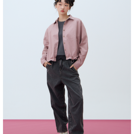
每笔NT$80，满NT$2,000(含以上)免运费
5. 收到商品當下無需繳費，確認無誤後，請再利用繳費通知簡訊或AFTEE
APP於四大便利商店‧ATM/網銀等方式進行付款。
付款後全家取貨
請留意繳費期限為 14 天。唯有下載 AFTEE App 成為 AFTEE 會員者方能享
每笔NT$80，满NT$2,000(含以上)免运费
有最長 45 天內付款之服務。
7-11付款取貨
繳費期限，為商家向您請款的時間，再加上使用AFTEE可延長的天數所計算
每笔NT$80，满NT$2,000(含以上)免运费
出。使用AFTEE下訂可以延長您收到商品前的繳費天數，但無法保證一定能
夠在期限內收到商品(例如:預購商品或預計到貨時間較長者)。因此無論收到
付款後7-11取貨
商品與否，仍需要請您在AFTEE規定的時間內完成繳費。
每笔NT$80，满NT$2,000(含以上)免运费
二、付款限制
1. 初次使用 AFTEE 時，將依認證結果及本公司審查結果，核予每個人不同
宅配
之上限額度
2. 結帳金額須大於NT$30
每笔NT$80，满NT$2,000(含以上)免运费
3. 目前僅支援台灣會員
離島宅配
三、聲明條款
每笔NT$150，满NT$2,000(含以上)免运费
「AFTEE先享後付」(下稱本服務)乃由恩沛科技股份有限公司(下稱 AFTEE )
所提供，並由 AFTEE 向您收取款項。因使用本服務所須提供之個人資料(包
順豐港澳宅配/宇迅國際物流
查看运费
含但不限於訂購人姓名、電話，收件人姓名、電話、收件地址)，將交付予
AFTEE 於本服務必要服務範圍內運用。關於 AFTEE 對於個人資料之蒐集、
處理、利用，詳參 AFTEE 官網之『個人資料蒐集、處理及利用告知聲明』
（
https://aftee.tw/privacypolicy/
）。