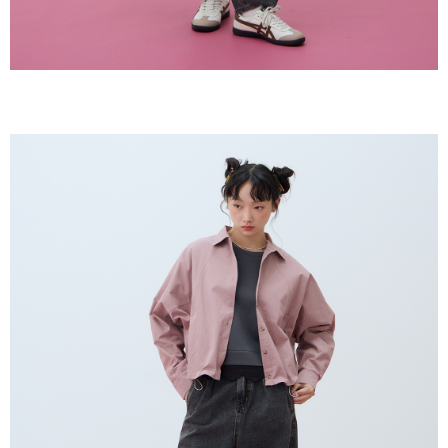
若款項超過繳費期限，將根據當次的金額加收年利率 16% 的逾期滯納金。
未成年的使用者，請事先徵得法定代理人或監護人之同意方可使用
AFTEE。
若您對於個人資料之處理、利用有任何疑問，或欲行使相關法律權利，請聯
繫恩沛科技股份有限公司。若您不同意我們將上開所示之個人資料，連同必
要之購買訂單資訊提供予 AFTEE ，或讓 AFTEE 蒐集處理利用您的個人資
料，請勿選用本服務。