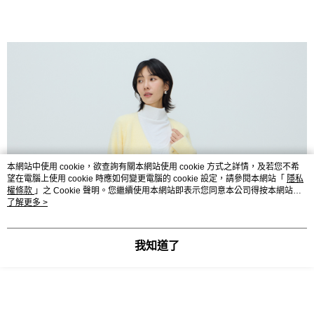
本網站中使用 cookie，欲查詢有關本網站使用 cookie 方式之詳情，及若您不希
望在電腦上使用 cookie 時應如何變更電腦的 cookie 設定，請參閱本網站「
隱私
權條款
」之 Cookie 聲明。您繼續使用本網站即表示您同意本公司得按本網站使
用條款之 Cookie 聲明使用 cookie。
了解更多 >
我知道了