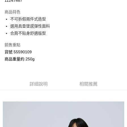
11247467
3 期 0 利率 每期
NT$438
21家銀行
商品特色
合作金庫商業銀行
第一商業銀行
超商取貨付款
不可拆假兩件式造型
華南商業銀行
彰化商業銀行
選用具垂墜感彈性面料
LINE Pay
上海商業儲蓄銀行
台北富邦商業銀行
國泰世華商業銀行
兆豐國際商業銀行
合肩不貼身舒適版型
Apple Pay
臺灣中小企業銀行
台中商業銀行
銷售重點
匯豐（台灣）商業銀行
華泰商業銀行
街口支付
聯邦商業銀行
遠東國際商業銀行
貨號 55590109
元大商業銀行
永豐商業銀行
Google Pay
商品重量約 250g
玉山商業銀行
星展（台灣）商業銀行
台新國際商業銀行
中國信託商業銀行
AFTEE先享後付
台灣樂天信用卡公司
相關說明
【關於「AFTEE先享後付」】
詳細說明
相關推薦
ATM付款
AFTEE先享後付是「在收到商品之後才付款」的支付方式。 讓您購物簡單
便利好安心！
１．簡單：不需註冊會員、不需綁卡、不需儲值。
運送方式
２．便利：只要手機號碼，簡訊認證，即可結帳。
３．安心：先確認商品／服務後，再付款。
全家付款取貨
每筆NT$80，滿NT$2,000(含以上)免運費
【「AFTEE先享後付」結帳流程】
１．於結帳方式選擇「AFTEE先享後付」後，將跳轉至「AFTEE先享後付」