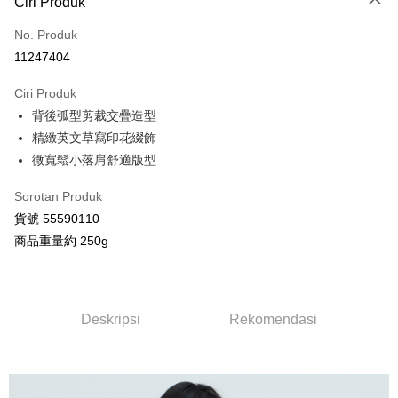
Ciri Produk
Kad Kredit (Bayaran Penuh)
No. Produk
Ansuran Kad Kredit
11247404
3 ansuran pada kadar faedah 0,
NT$438
setiap ansuran
Ciri Produk
21 Bank
Taiwan Cooperative Bank
Bank Komersial Pertama
Pengambilan di Kedai Serbaneka
背後弧型剪裁交疊造型
Hua Nan Commercial
Chang Hwa Commercial
LINE Pay
Bank
Bank
精緻英文草寫印花綴飾
The Shanghai
Bank Komersial Taipei
微寬鬆小落肩舒適版型
Apple Pay
Commercial & Savings
Fubon
Bank
Sorotan Produk
JKOPAY
Bank Cathay United
Mega International
貨號 55590110
Commercial Bank
Google Pay
商品重量約 250g
Taiwan Business Bank
Taichung Commercial
Bank
AFTEE
HSBC Bank (Taiwan)
Hwatai Bank
Deskripsi
Limited
Pertama, Mengenai Perkhidmatan AFTEE Beli Sekarang Bayar Kemudian
Deskripsi
Rekomendasi
Pemindahan ATM
Union Bank of Taiwan
Far Eastern International
1. Dengan memilih AFTEE sebagai kaedah pembayaran, mesej
Bank
pengesahan AFTEE akan muncul.
2. Anda boleh meneruskan pembayaran selepas pengesahan SMS.
Yuanta Commercial Bank
Bank SinoPac
Pilihan Penghantaran
3. Tiada bayaran diperlukan apabila pesanan disahkan. Produk akan
Bank Komersial E.SUN
DBS Bank
dihantar ke alamat yang ditetapkan.
全家付款取貨
Bank Antarabangsa
Bank CTBC