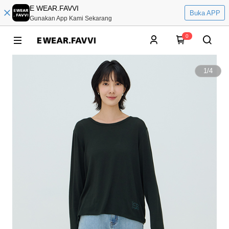
E WEAR.FAVVI
Buka APP
Gunakan App Kami Sekarang
0
1
/
4