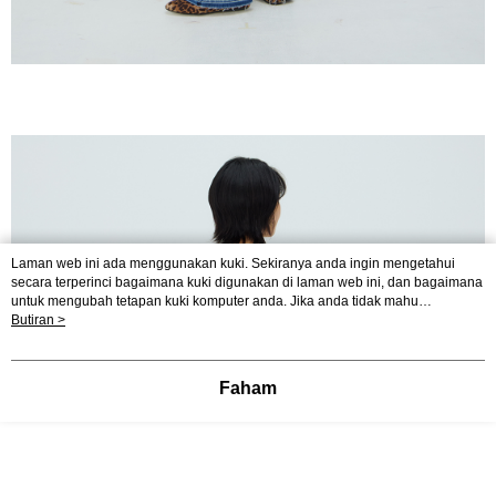
Laman web ini ada menggunakan kuki. Sekiranya anda ingin mengetahui
secara terperinci bagaimana kuki digunakan di laman web ini, dan bagaimana
untuk mengubah tetapan kuki komputer anda. Jika anda tidak mahu
menggunakan kuki di komputer anda, sila rujuk penerangan mengenai kuki.
Butiran >
Dasar Privasi
Laman web ini ada menggunakan kuki. Sekiranya anda ingin
mengetahui secara terperinci bagaimana kuki digunakan di laman web ini,
dan bagaimana untuk mengubah tetapan kuki komputer anda. Jika anda tidak
Faham
mahu menggunakan kuki di komputer anda, sila rujuk penerangan mengenai
kuki.