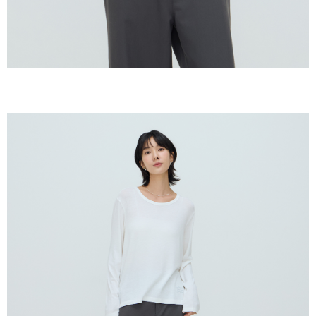
keputusan pensijilan dan semakan oleh AFTEE.
NT$150/pesanan | Penghantaran percuma untuk pesanan
2. Amaun perbelanjaan minimum mestilah lebih besar daripada NT$20.
NT$2,000 atau lebih
3. Pada masa ini hanya tersedia untuk ahli Taiwan.
順豐港澳宅配/宇迅國際物流
Kadar Penghantaran
Ketiga, Syarat Perkhidmatan
Perkhidmatan AFTEE Beli Sekarang Bayar Kemudian disediakan oleh NP
Taiwan, Inc. dan AFTEE akan membuat bil kepada pengguna. AFTEE
akan menggunakan data peribadi yang dikumpul (termasuk nama
pembeli, no. telefon, nama penerima, no. telefon, alamat penerima) untuk
penggunaan perkhidmatan. Sila rujuk kepada "Penyata Pengumpulan
Data Peribadi, Pemprosesan, Penggunaan"
(https://aftee.tw/privacypolicy/
) untuk maklumat lanjut.
Jumlah yang diperakui untuk pengguna kali pertama yang lulus
kelulusan boleh sehingga NT$10,000. Jika pengguna tidak membuat
pembayaran dalam tempoh tersebut, yuran pembayaran lewat sebanyak
20% setahun akan dikenakan. Pengguna bawah umur dikehendaki
mendapatkan kebenaran daripada ibu bapa atau penjaga yang sah
untuk menggunakan AFTEE.
Sila hubungi NP Taiwan Inc. di
cs_tw@netprotections.co.jp
jika anda
mempunyai sebarang kebimbangan mengenai pemprosesan dan
penggunaan pada data peribadi. Jika anda tidak bersetuju dengan data
peribadi yang disenaraikan seperti di atas akan dikumpul dan digunakan
oleh AFTEE, sila jangan gunakan perkhidmatan ini.