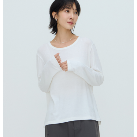
4. Setelah pesanan disahkan, anda akan menerima SMS pembayaran
NT$80/pesanan | Penghantaran percuma untuk pesanan
Taishin
manakala ahli aplikasi akan menerima pemberitahuan tolak aplikasi
Syarikat Kad Kredit
NT$2,000 atau lebih
AFTEE.
Rakuten Taiwan
5. Tiada bayaran diperlukan apabila anda menerima produk. Sila buat
pembayaran di empat kedai serbaneka utama, ATM atau perbankan
付款後全家取貨
dalam talian dengan SMS pembayaran atau pemberitahuan tolak aplikasi
NT$80/pesanan | Penghantaran percuma untuk pesanan
AFTEE.
NT$2,000 atau lebih
Sila ambil perhatian bahawa tempoh pembayaran adalah 14 hari. Walau
7-11付款取貨
bagaimanapun, bagi mereka yang telah memuat turun Aplikasi AFTEE
dan mendaftar sebagai ahli AFTEE boleh menikmati tempoh pembayaran
NT$80/pesanan | Penghantaran percuma untuk pesanan
sehingga 45 hari.
NT$2,000 atau lebih
Tempoh pembayaran dikira dari masa kedai meminta pembayaran anda,
付款後7-11取貨
ditambah dengan bilangan hari yang boleh dilanjutkan oleh AFTEE. Anda
boleh melanjutkan tempoh pembayaran anda sebelum anda menerima
NT$80/pesanan | Penghantaran percuma untuk pesanan
pesanan. Walau bagaimanapun, tiada jaminan bahawa anda boleh
NT$2,000 atau lebih
menerima pesanan anda semasa tempoh pembayaran (cth.: produk
prapesanan atau produk yang mungkin mengambil masa yang lebih
宅配
lama untuk dihantar). Oleh itu, anda dikehendaki membuat pembayaran
kepada AFTEE dalam tempoh sama ada anda menerima pesanan.
NT$80/pesanan | Penghantaran percuma untuk pesanan
NT$2,000 atau lebih
Kedua, Sekatan Pembayaran
1. Jumlah yang diperakui untuk pengguna kali pertama boleh sehingga
離島宅配
NT$10,000. Amaun diperakui sebenar yang diluluskan akan berdasarkan