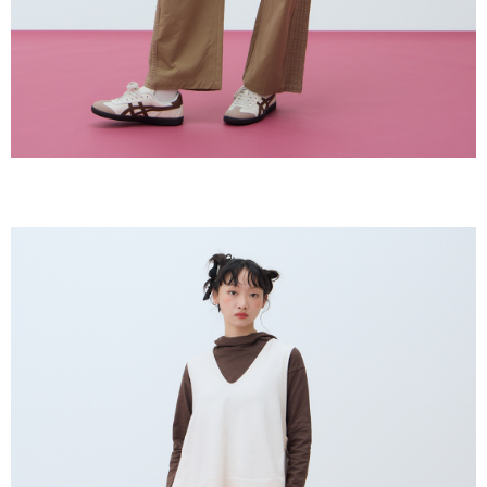
NT$2,000 atau lebih
Kedua, Sekatan Pembayaran
1. Jumlah yang diperakui untuk pengguna kali pertama boleh sehingga
離島宅配
NT$10,000. Amaun diperakui sebenar yang diluluskan akan berdasarkan
keputusan pensijilan dan semakan oleh AFTEE.
NT$150/pesanan | Penghantaran percuma untuk pesanan
2. Amaun perbelanjaan minimum mestilah lebih besar daripada NT$20.
NT$2,000 atau lebih
3. Pada masa ini hanya tersedia untuk ahli Taiwan.
順豐港澳宅配/宇迅國際物流
Kadar Penghantaran
Ketiga, Syarat Perkhidmatan
Perkhidmatan AFTEE Beli Sekarang Bayar Kemudian disediakan oleh NP
Taiwan, Inc. dan AFTEE akan membuat bil kepada pengguna. AFTEE
akan menggunakan data peribadi yang dikumpul (termasuk nama
pembeli, no. telefon, nama penerima, no. telefon, alamat penerima) untuk
penggunaan perkhidmatan. Sila rujuk kepada "Penyata Pengumpulan
Data Peribadi, Pemprosesan, Penggunaan"
(https://aftee.tw/privacypolicy/
) untuk maklumat lanjut.
Jumlah yang diperakui untuk pengguna kali pertama yang lulus
kelulusan boleh sehingga NT$10,000. Jika pengguna tidak membuat
pembayaran dalam tempoh tersebut, yuran pembayaran lewat sebanyak
20% setahun akan dikenakan. Pengguna bawah umur dikehendaki
mendapatkan kebenaran daripada ibu bapa atau penjaga yang sah
untuk menggunakan AFTEE.
Sila hubungi NP Taiwan Inc. di
cs_tw@netprotections.co.jp
jika anda
mempunyai sebarang kebimbangan mengenai pemprosesan dan