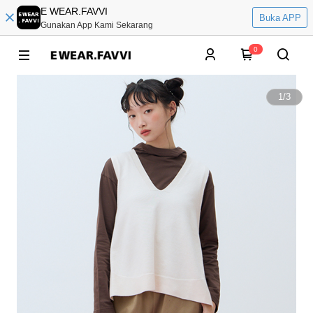
E WEAR.FAVVI
Buka APP
Gunakan App Kami Sekarang
0
1
/
3