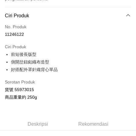
Kaedah Pembayaran
Ciri Produk
Kad Kredit (Bayaran Penuh)
No. Produk
Ansuran Kad Kredit
11246122
3 ansuran pada kadar faedah 0,
NT$530
setiap ansuran
Ciri Produk
21 Bank
Taiwan Cooperative Bank
Bank Komersial Pertama
Pengambilan di Kedai Serbaneka
前短後長版型
Hua Nan Commercial
Chang Hwa Commercial
LINE Pay
Bank
Bank
側開岔鈕釦織布造型
The Shanghai
Bank Komersial Taipei
好搭配外罩針織背心單品
Apple Pay
Commercial & Savings
Fubon
Bank
Sorotan Produk
JKOPAY
Bank Cathay United
Mega International
貨號 55973015
Commercial Bank
Google Pay
商品重量約 250g
Taiwan Business Bank
Taichung Commercial
Bank
AFTEE
HSBC Bank (Taiwan)
Hwatai Bank
Deskripsi
Limited
Pertama, Mengenai Perkhidmatan AFTEE Beli Sekarang Bayar Kemudian
Deskripsi
Rekomendasi
Pemindahan ATM
Union Bank of Taiwan
Far Eastern International
1. Dengan memilih AFTEE sebagai kaedah pembayaran, mesej
Bank
pengesahan AFTEE akan muncul.