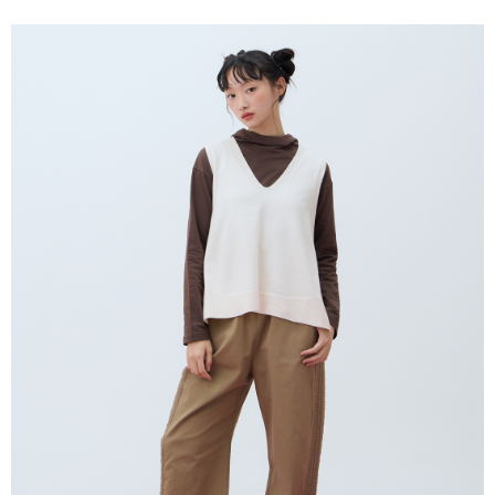
2. Anda boleh meneruskan pembayaran selepas pengesahan SMS.
Yuanta Commercial Bank
Bank SinoPac
Pilihan Penghantaran
3. Tiada bayaran diperlukan apabila pesanan disahkan. Produk akan
Bank Komersial E.SUN
DBS Bank
dihantar ke alamat yang ditetapkan.
全家付款取貨
Bank Antarabangsa
Bank CTBC
4. Setelah pesanan disahkan, anda akan menerima SMS pembayaran
NT$80/pesanan | Penghantaran percuma untuk pesanan
Taishin
manakala ahli aplikasi akan menerima pemberitahuan tolak aplikasi
Syarikat Kad Kredit
NT$2,000 atau lebih
AFTEE.
Rakuten Taiwan
5. Tiada bayaran diperlukan apabila anda menerima produk. Sila buat
pembayaran di empat kedai serbaneka utama, ATM atau perbankan
付款後全家取貨
dalam talian dengan SMS pembayaran atau pemberitahuan tolak aplikasi
NT$80/pesanan | Penghantaran percuma untuk pesanan
AFTEE.
NT$2,000 atau lebih
Sila ambil perhatian bahawa tempoh pembayaran adalah 14 hari. Walau
7-11付款取貨
bagaimanapun, bagi mereka yang telah memuat turun Aplikasi AFTEE
dan mendaftar sebagai ahli AFTEE boleh menikmati tempoh pembayaran
NT$80/pesanan | Penghantaran percuma untuk pesanan
sehingga 45 hari.
NT$2,000 atau lebih
Tempoh pembayaran dikira dari masa kedai meminta pembayaran anda,
付款後7-11取貨
ditambah dengan bilangan hari yang boleh dilanjutkan oleh AFTEE. Anda
boleh melanjutkan tempoh pembayaran anda sebelum anda menerima
NT$80/pesanan | Penghantaran percuma untuk pesanan
pesanan. Walau bagaimanapun, tiada jaminan bahawa anda boleh
NT$2,000 atau lebih
menerima pesanan anda semasa tempoh pembayaran (cth.: produk
prapesanan atau produk yang mungkin mengambil masa yang lebih
宅配
lama untuk dihantar). Oleh itu, anda dikehendaki membuat pembayaran
kepada AFTEE dalam tempoh sama ada anda menerima pesanan.
NT$80/pesanan | Penghantaran percuma untuk pesanan