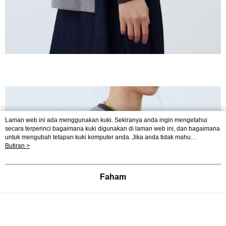
Laman web ini ada menggunakan kuki. Sekiranya anda ingin mengetahui
secara terperinci bagaimana kuki digunakan di laman web ini, dan bagaimana
untuk mengubah tetapan kuki komputer anda. Jika anda tidak mahu
menggunakan kuki di komputer anda, sila rujuk penerangan mengenai kuki.
Butiran >
Dasar Privasi
Laman web ini ada menggunakan kuki. Sekiranya anda ingin
mengetahui secara terperinci bagaimana kuki digunakan di laman web ini,
dan bagaimana untuk mengubah tetapan kuki komputer anda. Jika anda tidak
Faham
mahu menggunakan kuki di komputer anda, sila rujuk penerangan mengenai
kuki.