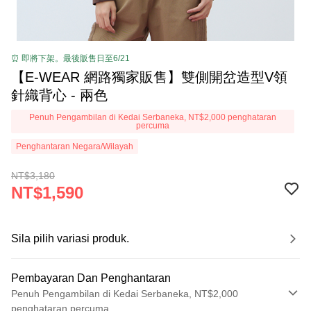
⏰ 即將下架。最後販售日至6/21
【E-WEAR 網路獨家販售】雙側開岔造型V領
針織背心 - 兩色
Penuh Pengambilan di Kedai Serbaneka, NT$2,000 penghataran
percuma
Penghantaran Negara/Wilayah
NT$3,180
NT$1,590
Sila pilih variasi produk.
Pembayaran Dan Penghantaran
Penuh Pengambilan di Kedai Serbaneka, NT$2,000
penghataran percuma