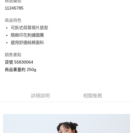
商品編號
信用卡分期付款
11245785
3 期 0 利率 每期
NT$672
21家銀行
商品特色
合作金庫商業銀行
第一商業銀行
超商取貨付款
可拆式荷葉領片造型
華南商業銀行
彰化商業銀行
精緻印花刺繡圖騰
LINE Pay
上海商業儲蓄銀行
台北富邦商業銀行
國泰世華商業銀行
兆豐國際商業銀行
選用舒適純棉面料
Apple Pay
臺灣中小企業銀行
台中商業銀行
銷售重點
匯豐（台灣）商業銀行
華泰商業銀行
街口支付
聯邦商業銀行
遠東國際商業銀行
貨號 55830064
元大商業銀行
永豐商業銀行
Google Pay
商品重量約 250g
玉山商業銀行
星展（台灣）商業銀行
台新國際商業銀行
中國信託商業銀行
AFTEE先享後付
台灣樂天信用卡公司
相關說明
【關於「AFTEE先享後付」】
詳細說明
相關推薦
ATM付款
AFTEE先享後付是「在收到商品之後才付款」的支付方式。 讓您購物簡單
便利好安心！
１．簡單：不需註冊會員、不需綁卡、不需儲值。
運送方式
２．便利：只要手機號碼，簡訊認證，即可結帳。
３．安心：先確認商品／服務後，再付款。
全家付款取貨
每筆NT$80，滿NT$2,000(含以上)免運費
【「AFTEE先享後付」結帳流程】