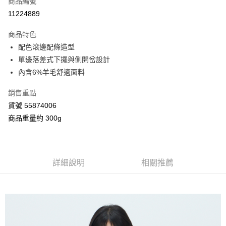
商品編號
信用卡分期付款
11224889
3 期 0 利率 每期
NT$695
21家銀行
商品特色
合作金庫商業銀行
第一商業銀行
超商取貨付款
配色滾邊配條造型
華南商業銀行
彰化商業銀行
單邊落差式下擺與側開岔設計
LINE Pay
上海商業儲蓄銀行
台北富邦商業銀行
國泰世華商業銀行
兆豐國際商業銀行
內含6%羊毛舒適面料
Apple Pay
臺灣中小企業銀行
台中商業銀行
銷售重點
匯豐（台灣）商業銀行
華泰商業銀行
街口支付
聯邦商業銀行
遠東國際商業銀行
貨號 55874006
元大商業銀行
永豐商業銀行
Google Pay
商品重量約 300g
玉山商業銀行
星展（台灣）商業銀行
台新國際商業銀行
中國信託商業銀行
AFTEE先享後付
台灣樂天信用卡公司
相關說明
【關於「AFTEE先享後付」】
詳細說明
相關推薦
ATM付款
AFTEE先享後付是「在收到商品之後才付款」的支付方式。 讓您購物簡單
便利好安心！
１．簡單：不需註冊會員、不需綁卡、不需儲值。
運送方式
２．便利：只要手機號碼，簡訊認證，即可結帳。
３．安心：先確認商品／服務後，再付款。
全家付款取貨
每筆NT$80，滿NT$2,000(含以上)免運費
【「AFTEE先享後付」結帳流程】