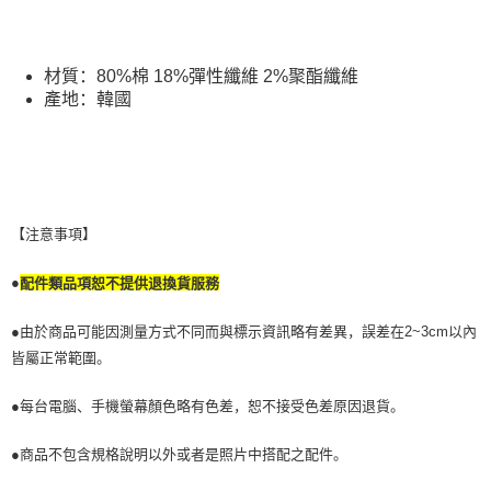
若款項超過繳費期限，將根據當次的金額加收年利率 16% 的逾期滯納金。
未成年的使用者，請事先徵得法定代理人或監護人之同意方可使用
AFTEE。
材質：80%棉 18%彈性纖維 2%聚酯纖維
若您對於個人資料之處理、利用有任何疑問，或欲行使相關法律權利，請聯
產地：韓國
繫恩沛科技股份有限公司。若您不同意我們將上開所示之個人資料，連同必
要之購買訂單資訊提供予 AFTEE ，或讓 AFTEE 蒐集處理利用您的個人資
料，請勿選用本服務。
【注意事項】
●
配件類品項恕不提供退換貨服務
●由於商品可能因測量方式不同而與標示資訊略有差異，誤差在2~3cm以內
皆屬正常範圍。
●每台電腦、手機螢幕顏色略有色差，恕不接受色差原因退貨。
●商品不包含規格說明以外或者是照片中搭配之配件。