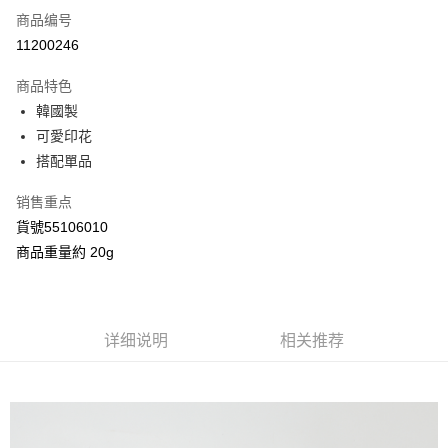
商品编号
信用卡分期付款
11200246
3期 0利率，每期
NT$40
21家银行
商品特色
合作金库商业银行
第一商业银行
超商取货付款
韓國製
华南商业银行
彰化商业银行
可愛印花
LINE Pay
上海商业储蓄银行
台北富邦商业银行
国泰世华商业银行
兆丰国际商业银行
搭配單品
Apple Pay
台湾中小企业银行
台中商业银行
销售重点
汇丰（台湾）商业银行
华泰商业银行
街口支付
联邦商业银行
远东国际商业银行
貨號55106010
元大商业银行
永丰商业银行
Google Pay
商品重量約 20g
玉山商业银行
星展（台湾）商业银行
台新国际商业银行
中国信托商业银行
AFTEE先享后付
台湾乐天信用卡公司
相关说明
一、關於 AFTEE先享後付
详细说明
相关推荐
ATM付款
1. 於付款方式選擇AFTEE先享後付，將跳出AFTEE先享後付手機驗證視
窗。
2. 進行簡訊驗證之後，即可完成結帳手續。
运送方式
3. 訂單確認後不需事先繳費，商品會配送至您的指定地址。
4. 下訂完成後，您的手機會收到一封繳費通知簡訊，APP會員則會收到
全家付款取貨
AFTEE APP推播通知。