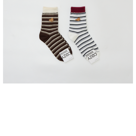
每笔NT$80，满NT$2,000(含以上)免运费
5. 收到商品當下無需繳費，確認無誤後，請再利用繳費通知簡訊或AFTEE
APP於四大便利商店‧ATM/網銀等方式進行付款。
付款後全家取貨
請留意繳費期限為 14 天。唯有下載 AFTEE App 成為 AFTEE 會員者方能享
每笔NT$80，满NT$2,000(含以上)免运费
有最長 45 天內付款之服務。
7-11付款取貨
繳費期限，為商家向您請款的時間，再加上使用AFTEE可延長的天數所計算
每笔NT$80，满NT$2,000(含以上)免运费
出。使用AFTEE下訂可以延長您收到商品前的繳費天數，但無法保證一定能
夠在期限內收到商品(例如:預購商品或預計到貨時間較長者)。因此無論收到
付款後7-11取貨
商品與否，仍需要請您在AFTEE規定的時間內完成繳費。
每笔NT$80，满NT$2,000(含以上)免运费
二、付款限制
1. 初次使用 AFTEE 時，將依認證結果及本公司審查結果，核予每個人不同
宅配
之上限額度
2. 結帳金額須大於NT$30
每笔NT$80，满NT$2,000(含以上)免运费
3. 目前僅支援台灣會員
離島宅配
三、聲明條款
每笔NT$150，满NT$2,000(含以上)免运费
「AFTEE先享後付」(下稱本服務)乃由恩沛科技股份有限公司(下稱 AFTEE )
所提供，並由 AFTEE 向您收取款項。因使用本服務所須提供之個人資料(包
順豐港澳宅配/宇迅國際物流
查看运费
含但不限於訂購人姓名、電話，收件人姓名、電話、收件地址)，將交付予
AFTEE 於本服務必要服務範圍內運用。關於 AFTEE 對於個人資料之蒐集、
處理、利用，詳參 AFTEE 官網之『個人資料蒐集、處理及利用告知聲明』
（
https://aftee.tw/privacypolicy/
）。