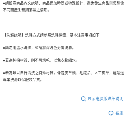
●請留意商品內文說明、商品追加時間或特殊設計，避免發生商品與您想像
不同而產生預期落差之情形。
【洗滌說明】洗滌方式請參照洗滌標籤，基本注意事項如下
●請勿用溫水洗滌，並請將深淺色分開洗滌。
●若為純棉材質，則不可烘乾，以免衣物縮水。
●若為難以自行清洗之特殊材質，像是皮草類、毛織品、人工皮草，建議送
專業洗滌以保服裝品質。
显示电脑版详细说明
客服