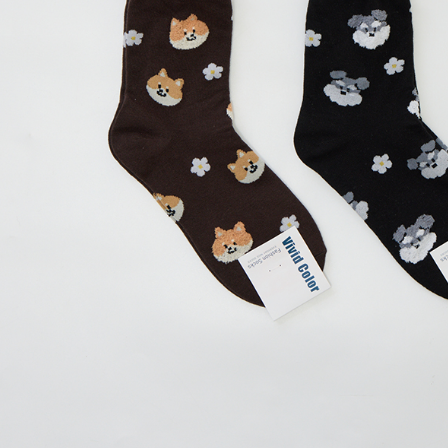
繳費期限，
7-11付款
算出。使用
定能夠在期
每笔NT$8
收到商品與
付款後7-1
二、付款
每笔NT$8
1. 初次
之上限額
宅配
2. 結帳金
3. 目前
每笔NT$8
三、聲明
離島宅配
「AFTE
每笔NT$1
)所提供，
(包含但不
順豐港澳宅
予 AFT
集、處理、
明』（
http
若款項超過
未成年的
AFTEE。
若您對於
聯繫恩沛