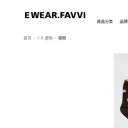
商品分类
品牌
首页
◻️ E 選物
襪類