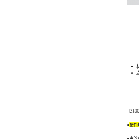
【注
●
配件
●由於