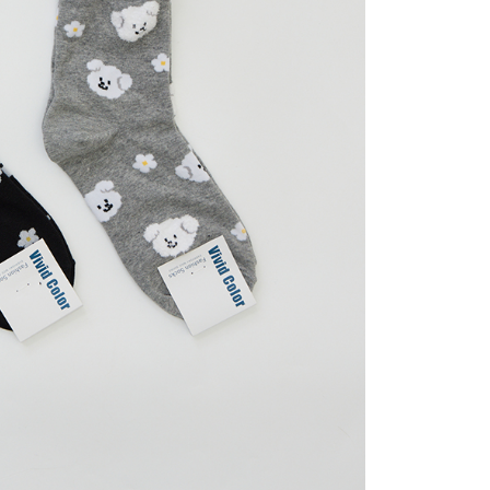
為商家向您請款的時間，再加上使用AFTEE可延長的天數所計
取貨
AFTEE下訂可以延長您收到商品前的繳費天數，但無法保證一
限內收到商品(例如:預購商品或預計到貨時間較長者)。因此無論
0，满NT$2,000(含以上)免运费
否，仍需要請您在AFTEE規定的時間內完成繳費。
1取貨
限制
0，满NT$2,000(含以上)免运费
使用 AFTEE 時，將依認證結果及本公司審查結果，核予每個人不同
度
額須大於NT$30
僅支援台灣會員
0，满NT$2,000(含以上)免运费
條款
E先享後付」(下稱本服務)乃由恩沛科技股份有限公司(下稱 AFTEE
50，满NT$2,000(含以上)免运费
並由 AFTEE 向您收取款項。因使用本服務所須提供之個人資料
限於訂購人姓名、電話，收件人姓名、電話、收件地址)，將交付
配/宇迅國際物流
查看运费
EE 於本服務必要服務範圍內運用。關於 AFTEE 對於個人資料之蒐
利用，詳參 AFTEE 官網之『個人資料蒐集、處理及利用告知聲
s://aftee.tw/privacypolicy/
）。
繳費期限，將根據當次的金額加收年利率 16% 的逾期滯納金。
使用者，請事先徵得法定代理人或監護人之同意方可使用
個人資料之處理、利用有任何疑問，或欲行使相關法律權利，請
科技股份有限公司。若您不同意我們將上開所示之個人資料，連