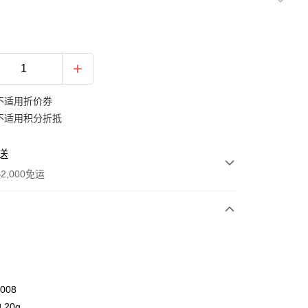
不适用折价券
不适用积分折抵
送
2,000免运
次付款
期付款
利率，每期
NT$40
21家银行
008
库商业银行
第一商业银行
20g