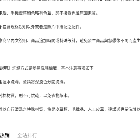
電腦、手機螢幕顏色略有色差，恕不接受色差原因退貨。
不包含規格說明以外或者是照片中搭配之配件。
意商品內文說明、商品追加時間或特殊設計，避免發生商品與您想像不同而產
滌說明】洗滌方式請參照洗滌標籤，基本注意事項如下
用溫水洗滌，並請將深淺色分開洗滌。
純棉材質，則不可烘乾，以免衣物縮水。
難以自行清洗之特殊材質，像是皮草類、毛織品、人工皮草，建議送專業洗滌
热销
全站排行