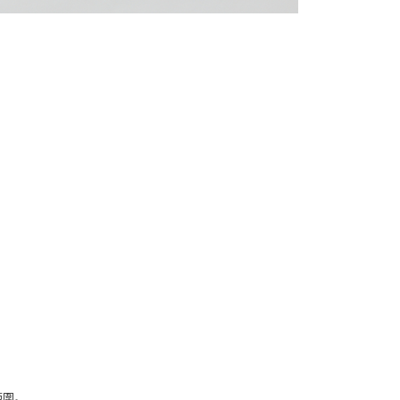
買訂單資訊提供予 AFTEE ，或讓 AFTEE 蒐集處理利用您的個
請勿選用本服務。
範圍。