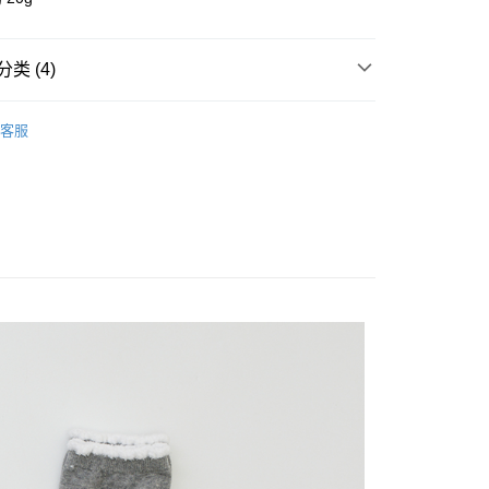
付款
业银行
彰化商业银行
业储蓄银行
台北富邦商业银行
华商业银行
兆丰国际商业银行
类 (4)
小企业银行
台中商业银行
台湾）商业银行
华泰商业银行
襪類
客服
业银行
远东国际商业银行
ll Items 】
业银行
永丰商业银行
y
业银行
星展（台湾）商业银行
 Others 🛍️
襪子
际商业银行
中国信托商业银行
享后付
品 New In
:: 10月新品
天信用卡公司
FTEE先享後付
款方式選擇AFTEE先享後付，將跳出AFTEE先享後付手機驗證視
簡訊驗證之後，即可完成結帳手續。
確認後不需事先繳費，商品會配送至您的指定地址。
完成後，您的手機會收到一封繳費通知簡訊，APP會員則會收到
APP推播通知。
取貨
商品當下無需繳費，確認無誤後，請再利用繳費通知簡訊或AFTEE
0，满NT$2,000(含以上)免运费
大便利商店‧ATM/網銀等方式進行付款。
家取貨
限為 14 天。唯有下載 AFTEE App 成為 AFTEE 會員者方能
45 天內付款之服務。
0，满NT$2,000(含以上)免运费