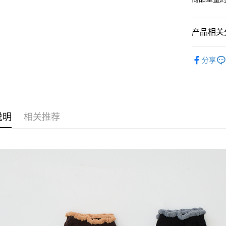
超商取货
华南商
LINE Pay
上海商
国泰世
产品相关分
Apple Pay
台湾中
汇丰（
◻️ E 選物
街口支付
分享
联邦商
【 全部商品 A
元大商
Google Pa
玉山商
🛍️ 雜貨&配件
台新国
AFTEE先
⋮⋮ 本週新
台湾乐
相关说明
一、關於 A
说明
相关推荐
ATM付款
1. 於付
窗。
2. 進行
3. 訂單
运送方式
4. 下訂
AFTEE 
全家付款
5. 收到
每笔NT$8
APP於四
付款後全
請留意繳費期
享有最長 
每笔NT$8