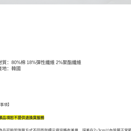
同必要之購
人資料，
材質：80%棉 18%彈性纖維 2%聚酯纖維
產地：韓國
意事項】
類品項恕不提供退換貨服務
商品可能因測量方式不同而與標示資訊略有差異，誤差在2~3cm以內皆屬正常