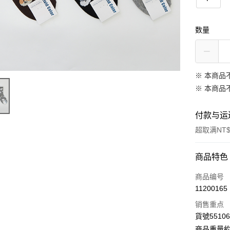
数量
※ 本商品
※ 本商品
付款与运
超取满NT$
付款方式
商品特色
信用卡一
商品编号
11200165
信用卡分
销售重点
3期 0
貨號55106
合作金
商品重量約 