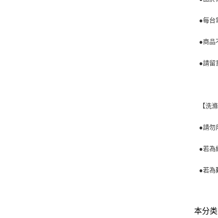
●每台
●商品
●請留
【洗
●請勿
●若為
●若為
本分类