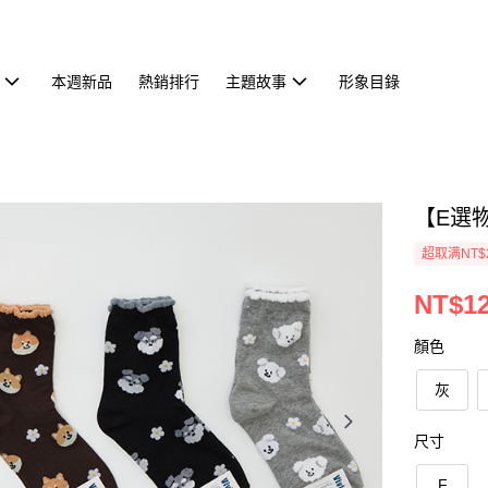
本週新品
熱銷排行
主題故事
形象目錄
【E選
超取满NT$
NT$1
顏色
灰
尺寸
F