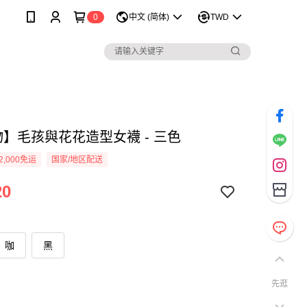
0
中文 (简体)
TWD
物】毛孩與花花造型女襪 - 三色
2,000免运
国家/地区配送
20
咖
黑
先逛