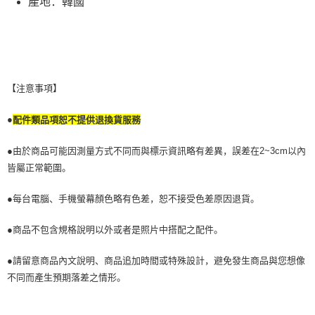
產地：韓國
若款項超過繳費期限，將根據當次的金額加收年利率 16% 的逾期滯納金。
未成年的使用者，請事先徵得法定代理人或監護人之同意方可使用
AFTEE。
若您對於個人資料之處理、利用有任何疑問，或欲行使相關法律權利，請聯
繫恩沛科技股份有限公司。若您不同意我們將上開所示之個人資料，連同必
要之購買訂單資訊提供予 AFTEE ，或讓 AFTEE 蒐集處理利用您的個人資
【注意事項】
料，請勿選用本服務。
●
配件類品項恕不提供退換貨服務
●由於商品可能因測量方式不同而與標示資訊略有差異，誤差在2~3cm以內
皆屬正常範圍。
●每台電腦、手機螢幕顏色略有色差，恕不接受色差原因退貨。
●商品不包含規格說明以外或者是照片中搭配之配件。
●請留意商品內文說明、商品追加時間或特殊設計，避免發生商品與您想像
不同而產生預期落差之情形。