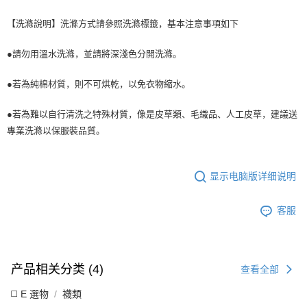
【洗滌說明】洗滌方式請參照洗滌標籤，基本注意事項如下
●請勿用溫水洗滌，並請將深淺色分開洗滌。
●若為純棉材質，則不可烘乾，以免衣物縮水。
●若為難以自行清洗之特殊材質，像是皮草類、毛織品、人工皮草，建議送
專業洗滌以保服裝品質。
显示电脑版详细说明
客服
产品相关分类 (4)
查看全部
◻️ E 選物
襪類