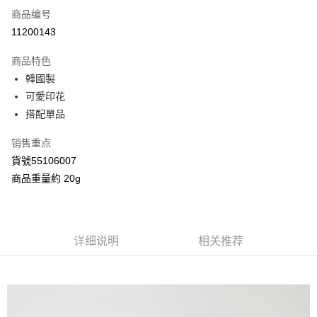
商品编号
信用卡分期付款
11200143
3期 0利率，每期
NT$40
21家银行
商品特色
合作金库商业银行
第一商业银行
超商取货付款
韓國製
华南商业银行
彰化商业银行
可愛印花
LINE Pay
上海商业储蓄银行
台北富邦商业银行
国泰世华商业银行
兆丰国际商业银行
搭配單品
Apple Pay
台湾中小企业银行
台中商业银行
销售重点
汇丰（台湾）商业银行
华泰商业银行
街口支付
联邦商业银行
远东国际商业银行
貨號55106007
元大商业银行
永丰商业银行
Google Pay
商品重量約 20g
玉山商业银行
星展（台湾）商业银行
台新国际商业银行
中国信托商业银行
AFTEE先享后付
台湾乐天信用卡公司
相关说明
一、關於 AFTEE先享後付
详细说明
相关推荐
ATM付款
1. 於付款方式選擇AFTEE先享後付，將跳出AFTEE先享後付手機驗證視
窗。
2. 進行簡訊驗證之後，即可完成結帳手續。
运送方式
3. 訂單確認後不需事先繳費，商品會配送至您的指定地址。
4. 下訂完成後，您的手機會收到一封繳費通知簡訊，APP會員則會收到
全家付款取貨
AFTEE APP推播通知。