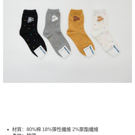
每笔NT$80，满NT$2,000(含以上)免运费
5. 收到商品當下無需繳費，確認無誤後，請再利用繳費通知簡訊或AFTEE
APP於四大便利商店‧ATM/網銀等方式進行付款。
付款後全家取貨
請留意繳費期限為 14 天。唯有下載 AFTEE App 成為 AFTEE 會員者方能享
每笔NT$80，满NT$2,000(含以上)免运费
有最長 45 天內付款之服務。
7-11付款取貨
繳費期限，為商家向您請款的時間，再加上使用AFTEE可延長的天數所計算
每笔NT$80，满NT$2,000(含以上)免运费
出。使用AFTEE下訂可以延長您收到商品前的繳費天數，但無法保證一定能
夠在期限內收到商品(例如:預購商品或預計到貨時間較長者)。因此無論收到
付款後7-11取貨
商品與否，仍需要請您在AFTEE規定的時間內完成繳費。
每笔NT$80，满NT$2,000(含以上)免运费
二、付款限制
1. 初次使用 AFTEE 時，將依認證結果及本公司審查結果，核予每個人不同
宅配
之上限額度
2. 結帳金額須大於NT$30
每笔NT$80，满NT$2,000(含以上)免运费
3. 目前僅支援台灣會員
離島宅配
三、聲明條款
每笔NT$150，满NT$2,000(含以上)免运费
「AFTEE先享後付」(下稱本服務)乃由恩沛科技股份有限公司(下稱 AFTEE )
所提供，並由 AFTEE 向您收取款項。因使用本服務所須提供之個人資料(包
順豐港澳宅配/宇迅國際物流
查看运费
含但不限於訂購人姓名、電話，收件人姓名、電話、收件地址)，將交付予
AFTEE 於本服務必要服務範圍內運用。關於 AFTEE 對於個人資料之蒐集、
處理、利用，詳參 AFTEE 官網之『個人資料蒐集、處理及利用告知聲明』
（
https://aftee.tw/privacypolicy/
）。
材質：80%棉 18%彈性纖維 2%聚酯纖維