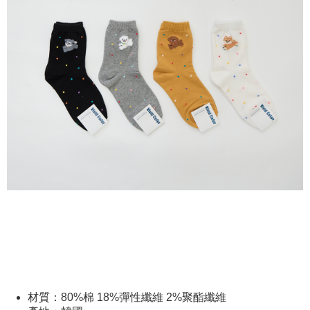
配送毎にNT$80、NT$2,000以上で送料無料
の場合は、AFTEE アプリプッシュ通知が届きます。
5.商品受け取り時のお支払いは不要です。商品を確かめてから、SMSまた
付款後全家取貨
はアプリの通知に従って、4大コンビニ、またはATM/オンラインバンキン
グでお支払いください。
配送毎にNT$80、NT$2,000以上で送料無料
代金納付期限は最短で 14 日以内ですので、ご注意ください。AFTEE アプ
7-11付款取貨
リをダウンロードして AFTEE 会員になるとお支払い期限を最長 45 日以内
配送毎にNT$80、NT$2,000以上で送料無料
まで延長できます。
付款後7-11取貨
お支払期限は、ショップが請求した期日と、AFTEEで延長できる日数をも
とに計算されます。AFTEEで注文すると、商品を受け取るまで支払い期限
配送毎にNT$80、NT$2,000以上で送料無料
を延長できますが、商品を期限内に受け取れない場合があります（例：予
約商品や商品到着日が比較的遅い商品）。そのため、商品到着の有無に関
宅配
わらず、AFTEEで指定された期限内にお支払いください。
配送毎にNT$80、NT$2,000以上で送料無料
二、支払い限度額
離島宅配
1.初回 AFTEEを ご利用の際に、認証結果及び当社の審査の結果に基づ
き、限度額が設定されます。
配送毎にNT$150、NT$2,000以上で送料無料
2.決済金額は最低NT$20です。
3.現在、台湾の会員のみご利用いただけます。
順豐港澳宅配/宇迅國際物流
送料を確認
三、利用規約「AFTEE代金後払い」（以下当サービスという）はネットプ
ロテクションズ（以下 AFTEE という）が提供し、AFTEEが代金を徴収し
ます。当サービスご利用の際に提供しなければならない個人情報（注文者
材質：80%棉 18%彈性纖維 2%聚酯纖維
の氏名、電話番号、受取人の氏名、電話番号、受取人住所を含むがこれに