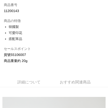
商品番号
クレジットカード分割払い
11200143
3回払い、金利0、毎回
NT$40
21行の銀行
商品の特徴
合作金庫商業銀行
第一商業銀行
コンビニ店頭代金引換
韓國製
華南商業銀行
彰化商業銀行
可愛印花
LINE Pay
上海商業儲蓄銀行
台北富邦商業銀行
国泰世華商業銀行
兆豐國際商業銀行
搭配單品
Apple Pay
台湾中小企業銀行
台中商業銀行
HSBC(台湾)商業銀行
華泰商業銀行
セールスポイント
JKOPAY
聯邦商業銀行
遠東国際商業銀行
貨號55106007
元大商業銀行
永豐商業銀行
Google Pay
商品重量約 20g
玉山商業銀行
星展(台湾)商業銀行
台新國際商業銀行
中国信託商業銀行
AFTEE代金後払い
台湾楽天クレジットカード会社
説明
一、 AFTEE代金後払いについて
詳細について
おすすめ関連商品
ATM払い
1.お支払い方法でAFTEE代金後払いを選択すると、携帯電話認証ウィンド
ウが表示されます。
2.SMSで認証してお支払い手続を進めてください。
配送方法
3.注文するときのお支払いは不要です。商品はご指定の住所に配送されま
す。
全家付款取貨
4.ご注文が完了すると、携帯に支払い通知のSMSが届きます。アプリ会員