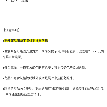
產地：韓國
限らない）は、AFTEEに渡され当サービスで必要な範囲内で利用されま
す。AFTEEの個人情報の収集、処理、利用について、詳細はAFTEE公式ホ
ームページの『個人情報の収集、処理及び利用に関する声明』をご参照く
ださい（
https://aftee.tw/privacypolicy/
）。
AFTEEの初回ご利用の際に、審査を通過すれば、最高額がNT$10,000にな
ります。支払い期限を過ぎた場合、その金額に基づいて年利20%の遅延滞
【注意事項】
納金が加算されます。未成年の利用者は、事前に法定代理人または後見人
の同意を得ればAFTEEをご利用いただけます。
●
配件類品項恕不提供退換貨服務
個人情報の処理、利用について疑問がある、または関連する法律の権利を
行使したい場合は、ネットプロテクションズ
cs_tw@netprotections.co.jp
●由於商品可能因測量方式不同而與標示資訊略有差異，誤差在2~3cm以內
にご連絡ください。上記に示した個人情報を、必要な購入注文書とあわせ
皆屬正常範圍。
てAFTEEにご提供いただく、またはAFTEEにあなたの個人情報の収集、処
理、利用を許可することににご同意いただけない場合は、当サービスを選
●每台電腦、手機螢幕顏色略有色差，恕不接受色差原因退貨。
択しないでください。
●商品不包含規格說明以外或者是照片中搭配之配件。
●請留意商品內文說明、商品追加時間或特殊設計，避免發生商品與您想像
不同而產生預期落差之情形。