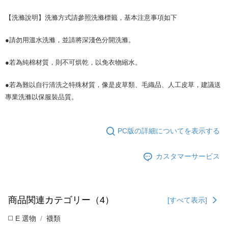
【洗滌說明】洗滌方式請參照洗滌標籤，基本注意事項如下
●請勿用溫水洗滌，並請將深淺色分開洗滌。
●若為純棉材質，則不可烘乾，以免衣物縮水。
●若為難以自行清洗之特殊材質，像是皮草類、毛織品、人工皮草，建議送
專業洗滌以保服裝品質。
PC版の詳細についてを表示する
カスタマーサービス
商品関連カテゴリー（4）
[すべて表示]
◻️ E 選物
襪類