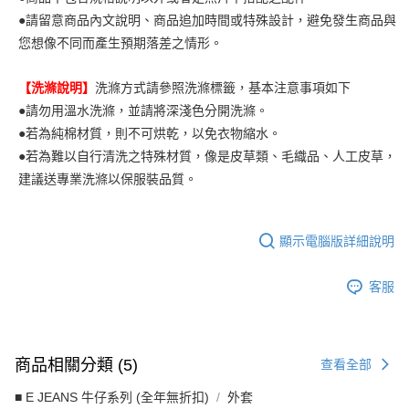
●請留意商品內文說明、商品追加時間或特殊設計，避免發生商品與
您想像不同而產生預期落差之情形。
【洗滌說明】
洗滌方式請參照洗滌標籤，基本注意事項如下
●請勿用溫水洗滌，並請將深淺色分開洗滌。
●若為純棉材質，則不可烘乾，以免衣物縮水。
●若為難以自行清洗之特殊材質，像是皮草類、毛織品、人工皮草，
建議送專業洗滌以保服裝品質。
顯示電腦版詳細說明
客服
商品相關分類 (5)
查看全部
■ E JEANS 牛仔系列 (全年無折扣)
外套