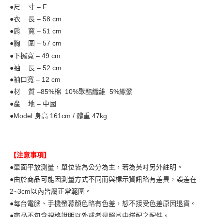
●尺 寸 – F
●衣 長 – 58
cm
●肩 寬 – 51
cm
●胸 圍 – 57 cm
●下擺寬 – 49 cm
●袖 長 – 52
cm
●袖口寬 – 12 cm
●材 質 –85%棉 10%聚酯纖維 5%縲縈
●產 地 – 中國
●Model
身高 161cm / 體重 47kg
【注意事項】
●單面平放測量，單位皆為公分為主，若為英吋另外註明。
●由於商品可能因測量方式不同而與標示資訊略有差異，誤差在
2~3cm以內皆屬正常範圍。
●每台電腦、手機螢幕顏色略有色差，恕不接受色差原因退貨。
●商品不包含規格說明以外或者是照片中搭配之配件。