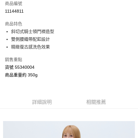
商品編號
信用卡分期付款
11144811
3 期 0 利率 每期
NT$993
21家銀行
商品特色
合作金庫商業銀行
第一商業銀行
超商取貨付款
斜切式騎士領門襟造型
華南商業銀行
彰化商業銀行
雙側腰織帶配釦設計
LINE Pay
上海商業儲蓄銀行
台北富邦商業銀行
國泰世華商業銀行
兆豐國際商業銀行
精緻復古感洗色效果
Apple Pay
臺灣中小企業銀行
台中商業銀行
銷售重點
匯豐（台灣）商業銀行
華泰商業銀行
街口支付
聯邦商業銀行
遠東國際商業銀行
貨號 55340004
元大商業銀行
永豐商業銀行
Google Pay
商品重量約 350g
玉山商業銀行
星展（台灣）商業銀行
台新國際商業銀行
中國信託商業銀行
AFTEE先享後付
台灣樂天信用卡公司
相關說明
【關於「AFTEE先享後付」】
詳細說明
相關推薦
ATM付款
AFTEE先享後付是「在收到商品之後才付款」的支付方式。 讓您購物簡單
便利好安心！
１．簡單：不需註冊會員、不需綁卡、不需儲值。
運送方式
２．便利：只要手機號碼，簡訊認證，即可結帳。
３．安心：先確認商品／服務後，再付款。
全家付款取貨