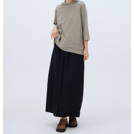
はアプリの通知に従って、4大コンビニ、またはATM/オンラインバンキン
グでお支払いください。
配送毎にNT$80、NT$2,000以上で送料無料
代金納付期限は最短で 14 日以内ですので、ご注意ください。AFTEE アプ
7-11付款取貨
リをダウンロードして AFTEE 会員になるとお支払い期限を最長 45 日以内
配送毎にNT$80、NT$2,000以上で送料無料
まで延長できます。
付款後7-11取貨
お支払期限は、ショップが請求した期日と、AFTEEで延長できる日数をも
とに計算されます。AFTEEで注文すると、商品を受け取るまで支払い期限
配送毎にNT$80、NT$2,000以上で送料無料
を延長できますが、商品を期限内に受け取れない場合があります（例：予
約商品や商品到着日が比較的遅い商品）。そのため、商品到着の有無に関
宅配
わらず、AFTEEで指定された期限内にお支払いください。
配送毎にNT$80、NT$2,000以上で送料無料
二、支払い限度額
離島宅配
1.初回 AFTEEを ご利用の際に、認証結果及び当社の審査の結果に基づ
き、限度額が設定されます。
配送毎にNT$150、NT$2,000以上で送料無料
2.決済金額は最低NT$20です。
3.現在、台湾の会員のみご利用いただけます。
順豐港澳宅配/宇迅國際物流
送料を確認
三、利用規約「AFTEE代金後払い」（以下当サービスという）はネットプ
ロテクションズ（以下 AFTEE という）が提供し、AFTEEが代金を徴収し
ます。当サービスご利用の際に提供しなければならない個人情報（注文者
の氏名、電話番号、受取人の氏名、電話番号、受取人住所を含むがこれに
限らない）は、AFTEEに渡され当サービスで必要な範囲内で利用されま
す。AFTEEの個人情報の収集、処理、利用について、詳細はAFTEE公式ホ