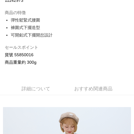
11142973
3回払い、金利0、毎回
NT$672
21行の銀行
商品の特徴
合作金庫商業銀行
第一商業銀行
コンビニ店頭代金引換
彈性鬆緊式腰圍
華南商業銀行
彰化商業銀行
褲圍式下擺造型
LINE Pay
上海商業儲蓄銀行
台北富邦商業銀行
国泰世華商業銀行
兆豐國際商業銀行
可開釦式下擺開岔設計
Apple Pay
台湾中小企業銀行
台中商業銀行
HSBC(台湾)商業銀行
華泰商業銀行
セールスポイント
JKOPAY
聯邦商業銀行
遠東国際商業銀行
貨號 55850016
元大商業銀行
永豐商業銀行
Google Pay
商品重量約 300g
玉山商業銀行
星展(台湾)商業銀行
台新國際商業銀行
中国信託商業銀行
AFTEE代金後払い
台湾楽天クレジットカード会社
説明
一、 AFTEE代金後払いについて
詳細について
おすすめ関連商品
ATM払い
1.お支払い方法でAFTEE代金後払いを選択すると、携帯電話認証ウィンド
ウが表示されます。
2.SMSで認証してお支払い手続を進めてください。
配送方法
3.注文するときのお支払いは不要です。商品はご指定の住所に配送されま
す。
全家付款取貨
4.ご注文が完了すると、携帯に支払い通知のSMSが届きます。アプリ会員
配送毎にNT$80、NT$2,000以上で送料無料
の場合は、AFTEE アプリプッシュ通知が届きます。
5.商品受け取り時のお支払いは不要です。商品を確かめてから、SMSまた
付款後全家取貨