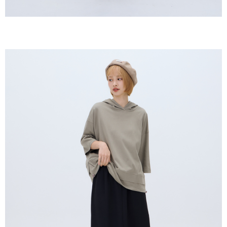
ームページの『個人情報の収集、処理及び利用に関する声明』をご参照く
ださい（
https://aftee.tw/privacypolicy/
）。
AFTEEの初回ご利用の際に、審査を通過すれば、最高額がNT$10,000にな
ります。支払い期限を過ぎた場合、その金額に基づいて年利20%の遅延滞
納金が加算されます。未成年の利用者は、事前に法定代理人または後見人
の同意を得ればAFTEEをご利用いただけます。
個人情報の処理、利用について疑問がある、または関連する法律の権利を
行使したい場合は、ネットプロテクションズ
cs_tw@netprotections.co.jp
にご連絡ください。上記に示した個人情報を、必要な購入注文書とあわせ
てAFTEEにご提供いただく、またはAFTEEにあなたの個人情報の収集、処
理、利用を許可することににご同意いただけない場合は、当サービスを選
択しないでください。