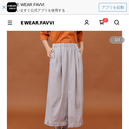
E WEAR.FAVVI
アプリを起動
いますぐ公式アプリを使用する
0
1
/
3