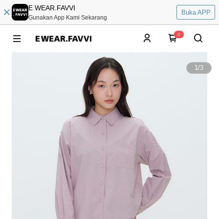
E WEAR.FAVVI
Buka APP
Gunakan App Kami Sekarang
0
1
/
3