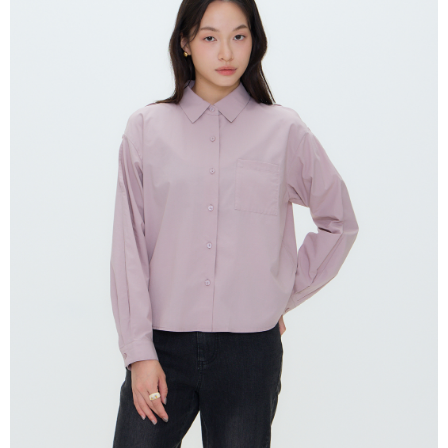
4. Setelah pesanan disahkan, anda akan menerima SMS pembayaran
NT$80/pesanan | Penghantaran percuma untuk pesanan
Taishin
manakala ahli aplikasi akan menerima pemberitahuan tolak aplikasi
Syarikat Kad Kredit
NT$2,000 atau lebih
AFTEE.
Rakuten Taiwan
5. Tiada bayaran diperlukan apabila anda menerima produk. Sila buat
pembayaran di empat kedai serbaneka utama, ATM atau perbankan
付款後全家取貨
dalam talian dengan SMS pembayaran atau pemberitahuan tolak aplikasi
NT$80/pesanan | Penghantaran percuma untuk pesanan
AFTEE.
NT$2,000 atau lebih
Sila ambil perhatian bahawa tempoh pembayaran adalah 14 hari. Walau
7-11付款取貨
bagaimanapun, bagi mereka yang telah memuat turun Aplikasi AFTEE
dan mendaftar sebagai ahli AFTEE boleh menikmati tempoh pembayaran
NT$80/pesanan | Penghantaran percuma untuk pesanan
sehingga 45 hari.
NT$2,000 atau lebih
Tempoh pembayaran dikira dari masa kedai meminta pembayaran anda,
付款後7-11取貨
ditambah dengan bilangan hari yang boleh dilanjutkan oleh AFTEE. Anda
boleh melanjutkan tempoh pembayaran anda sebelum anda menerima
NT$80/pesanan | Penghantaran percuma untuk pesanan
pesanan. Walau bagaimanapun, tiada jaminan bahawa anda boleh
NT$2,000 atau lebih
menerima pesanan anda semasa tempoh pembayaran (cth.: produk
prapesanan atau produk yang mungkin mengambil masa yang lebih
宅配
lama untuk dihantar). Oleh itu, anda dikehendaki membuat pembayaran
kepada AFTEE dalam tempoh sama ada anda menerima pesanan.
NT$80/pesanan | Penghantaran percuma untuk pesanan
NT$2,000 atau lebih
Kedua, Sekatan Pembayaran
1. Jumlah yang diperakui untuk pengguna kali pertama boleh sehingga
離島宅配
NT$10,000. Amaun diperakui sebenar yang diluluskan akan berdasarkan