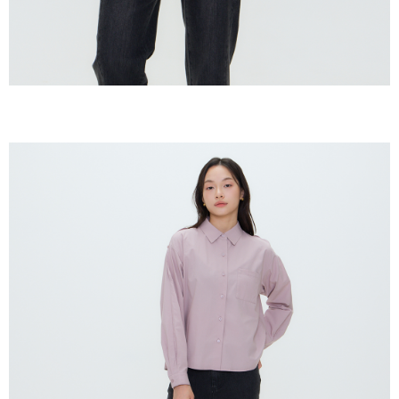
keputusan pensijilan dan semakan oleh AFTEE.
NT$150/pesanan | Penghantaran percuma untuk pesanan
2. Amaun perbelanjaan minimum mestilah lebih besar daripada NT$20.
NT$2,000 atau lebih
3. Pada masa ini hanya tersedia untuk ahli Taiwan.
順豐港澳宅配/宇迅國際物流
Kadar Penghantaran
Ketiga, Syarat Perkhidmatan
Perkhidmatan AFTEE Beli Sekarang Bayar Kemudian disediakan oleh NP
Taiwan, Inc. dan AFTEE akan membuat bil kepada pengguna. AFTEE
akan menggunakan data peribadi yang dikumpul (termasuk nama
pembeli, no. telefon, nama penerima, no. telefon, alamat penerima) untuk
penggunaan perkhidmatan. Sila rujuk kepada "Penyata Pengumpulan
Data Peribadi, Pemprosesan, Penggunaan"
(https://aftee.tw/privacypolicy/
) untuk maklumat lanjut.
Jumlah yang diperakui untuk pengguna kali pertama yang lulus
kelulusan boleh sehingga NT$10,000. Jika pengguna tidak membuat
pembayaran dalam tempoh tersebut, yuran pembayaran lewat sebanyak
20% setahun akan dikenakan. Pengguna bawah umur dikehendaki
mendapatkan kebenaran daripada ibu bapa atau penjaga yang sah
untuk menggunakan AFTEE.
Sila hubungi NP Taiwan Inc. di
cs_tw@netprotections.co.jp
jika anda
mempunyai sebarang kebimbangan mengenai pemprosesan dan
penggunaan pada data peribadi. Jika anda tidak bersetuju dengan data
peribadi yang disenaraikan seperti di atas akan dikumpul dan digunakan
oleh AFTEE, sila jangan gunakan perkhidmatan ini.