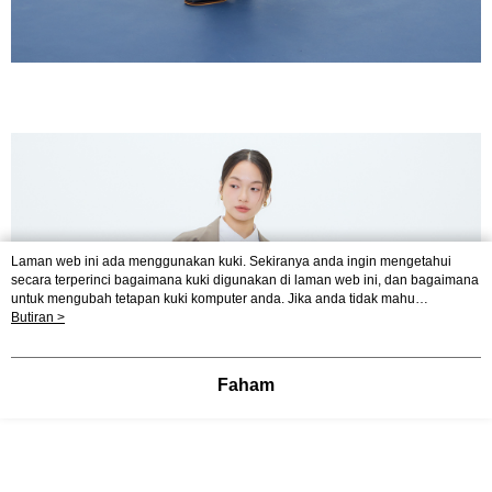
Laman web ini ada menggunakan kuki. Sekiranya anda ingin mengetahui
secara terperinci bagaimana kuki digunakan di laman web ini, dan bagaimana
untuk mengubah tetapan kuki komputer anda. Jika anda tidak mahu
menggunakan kuki di komputer anda, sila rujuk penerangan mengenai kuki.
Butiran >
Dasar Privasi
Laman web ini ada menggunakan kuki. Sekiranya anda ingin
mengetahui secara terperinci bagaimana kuki digunakan di laman web ini,
dan bagaimana untuk mengubah tetapan kuki komputer anda. Jika anda tidak
Faham
mahu menggunakan kuki di komputer anda, sila rujuk penerangan mengenai
kuki.