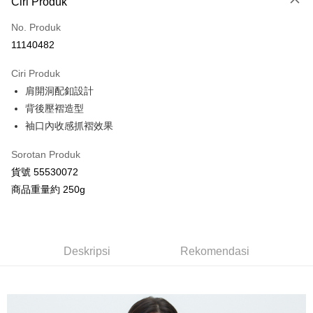
Ciri Produk
Kad Kredit (Bayaran Penuh)
No. Produk
Ansuran Kad Kredit
11140482
3 ansuran pada kadar faedah 0,
NT$625
setiap ansuran
Ciri Produk
21 Bank
Taiwan Cooperative Bank
Bank Komersial Pertama
Pengambilan di Kedai Serbaneka
肩開洞配釦設計
Hua Nan Commercial
Chang Hwa Commercial
LINE Pay
Bank
Bank
背後壓褶造型
The Shanghai
Bank Komersial Taipei
袖口內收感抓褶效果
Apple Pay
Commercial & Savings
Fubon
Bank
Sorotan Produk
JKOPAY
Bank Cathay United
Mega International
貨號 55530072
Commercial Bank
Google Pay
商品重量約 250g
Taiwan Business Bank
Taichung Commercial
Bank
AFTEE
HSBC Bank (Taiwan)
Hwatai Bank
Deskripsi
Limited
Pertama, Mengenai Perkhidmatan AFTEE Beli Sekarang Bayar Kemudian
Deskripsi
Rekomendasi
Pemindahan ATM
Union Bank of Taiwan
Far Eastern International
1. Dengan memilih AFTEE sebagai kaedah pembayaran, mesej
Bank
pengesahan AFTEE akan muncul.
2. Anda boleh meneruskan pembayaran selepas pengesahan SMS.
Yuanta Commercial Bank
Bank SinoPac
Pilihan Penghantaran
3. Tiada bayaran diperlukan apabila pesanan disahkan. Produk akan
Bank Komersial E.SUN
DBS Bank
dihantar ke alamat yang ditetapkan.
全家付款取貨
Bank Antarabangsa
Bank CTBC