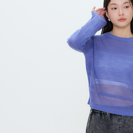
7-11付款
絡購買商品
先享後付
每筆NT$8
※ 交易是
是否繳費成
付款後7-1
付客戶支
每筆NT$8
【注意事
宅配
１．透過由
交易，需
每筆NT$8
求債權轉
２．關於
離島宅配
https://aft
每筆NT$1
３．未成
「AFTE
順豐港澳宅
任。
４．使用「
即時審查
結果請求
５．嚴禁
形，恩沛
動。