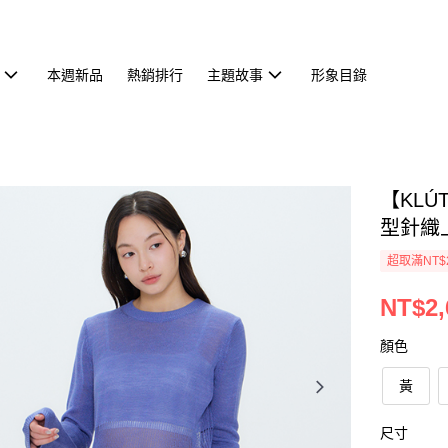
本週新品
熱銷排行
主題故事
形象目錄
【KL
型針織上
超取滿NT$
NT$2,
顏色
黃
尺寸