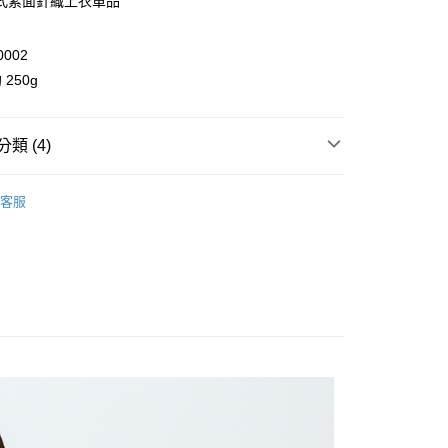
式素面針織上衣單品
業儲蓄銀行
台北富邦商業銀行
華商業銀行
兆豐國際商業銀行
0002
小企業銀行
台中商業銀行
台灣）商業銀行
華泰商業銀行
250g
業銀行
遠東國際商業銀行
業銀行
永豐商業銀行
y
業銀行
星展（台灣）商業銀行
類 (4)
際商業銀行
中國信託商業銀行
享後付
天信用卡公司
 T 微正式系列
針織 / 毛衣
客服
FTEE先享後付」】
ll Items 】
先享後付是「在收到商品之後才付款」的支付方式。 讓您購物簡單
心！
s
針織 / 毛衣
：不需註冊會員、不需綁卡、不需儲值。
：只要手機號碼，簡訊認證，即可結帳。
品 New In
⋮⋮ 9月新品
：先確認商品／服務後，再付款。
取貨
EE先享後付」結帳流程】
0，滿NT$2,000(含以上)免運費
方式選擇「AFTEE先享後付」後，將跳轉至「AFTEE先享後
頁面，進行簡訊認證並確認金額後，即可完成結帳。
家取貨
成立數日內，您將收到繳費通知簡訊。
費通知簡訊後14天內，點擊此簡訊中的連結，可透過四大超商
0，滿NT$2,000(含以上)免運費
網路銀行／等多元方式進行付款，方視為交易完成。
：結帳手續完成當下不需立刻繳費，但若您需要取消訂單，請聯