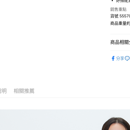
好搭配
LINE Pay
上海商
銷售重點
國泰世
Apple Pay
貨號 5557
臺灣中
匯豐（
商品重量約 
街口支付
聯邦商
元大商
Google Pa
玉山商
商品相關分
台新國
AFTEE先
台灣樂
■ K L Ú
相關說明
分享
【關於「A
【 全部商品 A
ATM付款
AFTEE
便利好安
衣料品 Top
１．簡單
２．便利
⋮⋮ 本週新
運送方式
３．安心
說明
相關推薦
全家付款
【「AFT
每筆NT$8
１．於結帳
付」結帳
付款後全
２．訂單
３．收到繳
每筆NT$8
／ATM／
※ 請注意