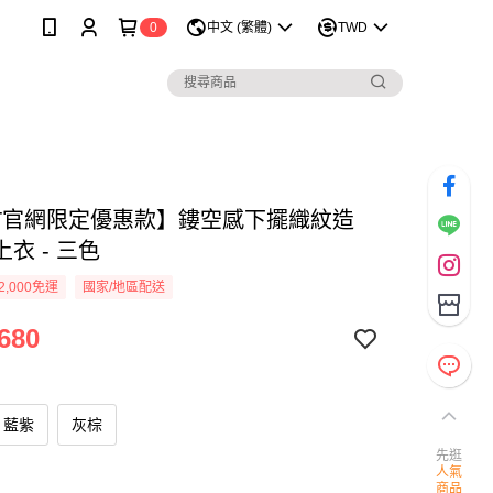
0
中文 (繁體)
TWD
ÚT官網限定優惠款】鏤空感下擺織紋造
衣 - 三色
2,000免運
國家/地區配送
680
藍紫
灰棕
先逛
人氣
商品