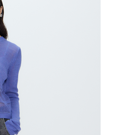
取貨
的店家。未經商家同意取消之訂單仍視為有效，需透過AFTEE
繳納相關費用。
0，滿NT$2,000(含以上)免運費
否成功請以「AFTEE先享後付 」之結帳頁面顯示為準，若有關於
功／繳費後需取消欲退款等相關疑問，請聯繫「AFTEE先享後
1取貨
援中心」
https://netprotections.freshdesk.com/support/home
0，滿NT$2,000(含以上)免運費
項】
恩沛科技股份有限公司提供之「AFTEE先享後付」服務完成之
依本服務之必要範圍內提供個人資料，並將交易相關給付款項請
0，滿NT$2,000(含以上)免運費
讓予恩沛科技股份有限公司。
個人資料處理事宜，請瀏覽以下網址：
ee.tw/terms/#terms3
50，滿NT$2,000(含以上)免運費
年的使用者請事先徵得法定代理人或監護人之同意方可使用
E先享後付」，若未經同意申辦者引起之損失，本公司不負相關責
配/宇迅國際物流
查看運費
AFTEE先享後付」時，將依據個別帳號之用戶狀況，依本公司
核予不同之上限額度；若仍有額度不足之情形，本公司將視審查
用戶進行身份認證。
一人註冊多個帳號或使用他人資訊註冊。若發現惡意使用之情
科技股份有限公司將有權停止該用戶之使用額度並採取法律行