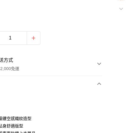
送方式
2,000免運
次付款
期付款
0 利率 每期
NT$893
21家銀行
接鏤空感織紋造型
庫商業銀行
第一商業銀行
貼身舒適版型
付款
業銀行
彰化商業銀行