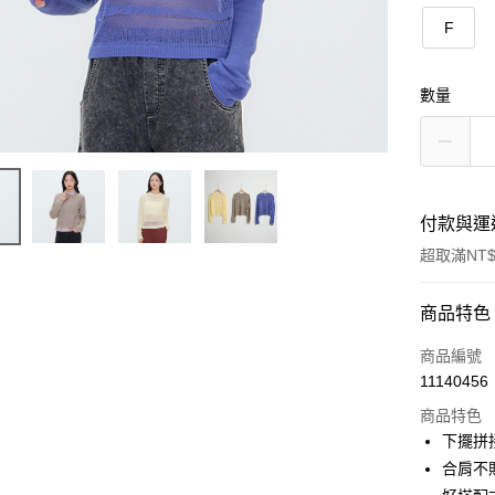
F
數量
付款與運
超取滿NT$
付款方式
商品特色
信用卡一
商品編號
11140456
信用卡分
商品特色
3 期 
下擺拼
合作金
合肩不
超商取貨
華南商