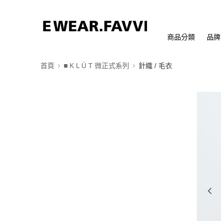
商品分類
品牌
首頁
■ K L Ú T 微正式系列
針織 / 毛衣