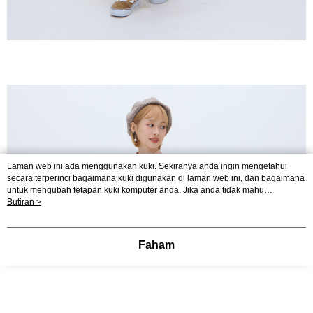
Laman web ini ada menggunakan kuki. Sekiranya anda ingin mengetahui
secara terperinci bagaimana kuki digunakan di laman web ini, dan bagaimana
untuk mengubah tetapan kuki komputer anda. Jika anda tidak mahu
menggunakan kuki di komputer anda, sila rujuk penerangan mengenai kuki.
Butiran >
Dasar Privasi
Laman web ini ada menggunakan kuki. Sekiranya anda ingin
mengetahui secara terperinci bagaimana kuki digunakan di laman web ini,
dan bagaimana untuk mengubah tetapan kuki komputer anda. Jika anda tidak
Faham
mahu menggunakan kuki di komputer anda, sila rujuk penerangan mengenai
kuki.