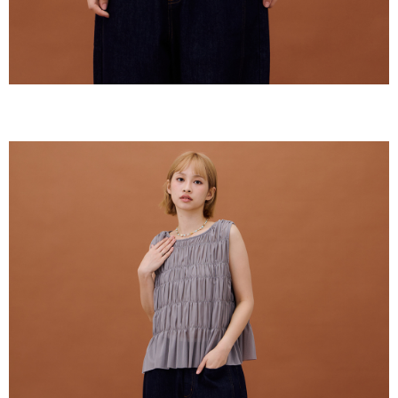
keputusan pensijilan dan semakan oleh AFTEE.
NT$150/pesanan | Penghantaran percuma untuk pesanan
2. Amaun perbelanjaan minimum mestilah lebih besar daripada NT$20.
NT$2,000 atau lebih
3. Pada masa ini hanya tersedia untuk ahli Taiwan.
順豐港澳宅配/宇迅國際物流
Kadar Penghantaran
Ketiga, Syarat Perkhidmatan
Perkhidmatan AFTEE Beli Sekarang Bayar Kemudian disediakan oleh NP
Taiwan, Inc. dan AFTEE akan membuat bil kepada pengguna. AFTEE
akan menggunakan data peribadi yang dikumpul (termasuk nama
pembeli, no. telefon, nama penerima, no. telefon, alamat penerima) untuk
penggunaan perkhidmatan. Sila rujuk kepada "Penyata Pengumpulan
Data Peribadi, Pemprosesan, Penggunaan"
(https://aftee.tw/privacypolicy/
) untuk maklumat lanjut.
Jumlah yang diperakui untuk pengguna kali pertama yang lulus
kelulusan boleh sehingga NT$10,000. Jika pengguna tidak membuat
pembayaran dalam tempoh tersebut, yuran pembayaran lewat sebanyak
20% setahun akan dikenakan. Pengguna bawah umur dikehendaki
mendapatkan kebenaran daripada ibu bapa atau penjaga yang sah
untuk menggunakan AFTEE.
Sila hubungi NP Taiwan Inc. di
cs_tw@netprotections.co.jp
jika anda
mempunyai sebarang kebimbangan mengenai pemprosesan dan
penggunaan pada data peribadi. Jika anda tidak bersetuju dengan data
peribadi yang disenaraikan seperti di atas akan dikumpul dan digunakan
oleh AFTEE, sila jangan gunakan perkhidmatan ini.